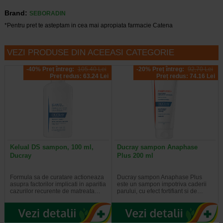
Brand:
SEBORADIN
*Pentru pret te asteptam in cea mai apropiata farmacie Catena
VEZI PRODUSE DIN ACEEASI CATEGORIE
-40% Preț întreg:
105.40 Lei
-20% Preț întreg:
92,70 Lei
Preț redus: 63.24 Lei
Preț redus: 74.16 Lei
Kelual DS sampon, 100 ml,
Ducray sampon Anaphase
Ducray
Plus 200 ml
Formula sa de curatare actioneaza
Ducray sampon Anaphase Plus
asupra factorilor implicati in aparitia
este un sampon impotriva caderii
cazurilor recurente de matreata…
parului, cu efect fortifiant si de…