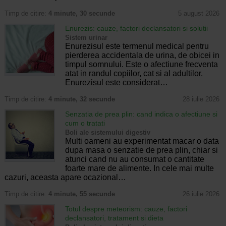
Timp de citire:
4 minute, 30 secunde
5 august 2026
Enurezis: cauze, factori declansatori si solutii
Sistem urinar
Enurezisul este termenul medical pentru
pierderea accidentala de urina, de obicei in
timpul somnului. Este o afectiune frecventa
atat in randul copiilor, cat si al adultilor.
Enurezisul este considerat…
Timp de citire:
4 minute, 32 secunde
28 iulie 2026
Senzatia de prea plin: cand indica o afectiune si
cum o tratati
Boli ale sistemului digestiv
Multi oameni au experimentat macar o data
dupa masa o senzatie de prea plin, chiar si
atunci cand nu au consumat o cantitate
foarte mare de alimente. In cele mai multe
cazuri, aceasta apare ocazional…
Timp de citire:
4 minute, 55 secunde
26 iulie 2026
Totul despre meteorism: cauze, factori
declansatori, tratament si dieta