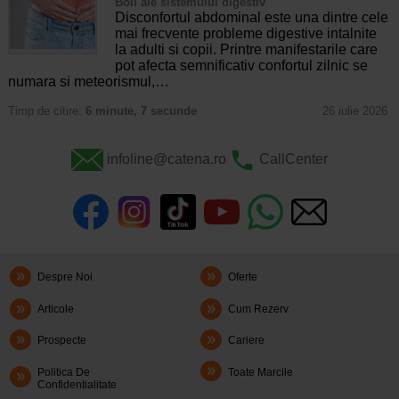
Boli ale sistemului digestiv
Disconfortul abdominal este una dintre cele
mai frecvente probleme digestive intalnite
la adulti si copii. Printre manifestarile care
pot afecta semnificativ confortul zilnic se
numara si meteorismul,…
Timp de citire:
6 minute, 7 secunde
26 iulie 2026
infoline@catena.ro
CallCenter
Despre Noi
Oferte
Articole
Cum Rezerv
Prospecte
Cariere
Politica De
Toate Marcile
Confidentialitate