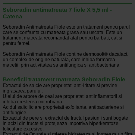
Seboradin antimatreata 7 fiole X 5,5 ml -
Catena
Seboradin Antimatreata Fiole este un tratament pentru parul
care se confrunta cu matreata grasa sau uscata. Este un
tratament matreata recomandat atat pentru barbati, cat si
pentru femei.
Seboradin Antimatreata Fiole contine dermosoft® dacalact,
un complex de origine naturala, care inhiba formarea
matretii, prin activitatea sa antifungica si antibacteriana.
Beneficii tratament matreata Seboradin Fiole
Extractul de salcie are proprietati anti-iritare si previne
ingrasarea parului.
Uleiul de arbore de ceai are proprietati antiinflamatorii si
inhiba cresterea microbiana.
Acidul salicilic are proprietati exfoliante, antibacteriene si
antifungice.
Extractul de pere si extractul de fructul pasiunii sunt bogate
in acizi din fructe si protejeaza impotriva hiperkeratozei
foliculare excesive.
Extractul de Opuntia si mierea hidrateaza si formeaza un film