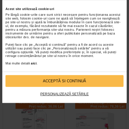
Plătești 2, primești 3
Plătești 2, primești 3
Acest site utilizează cookie-uri
Pe lângă cookie-urile care sunt strict necesare pentru funcționarea acestui
site web, folosim cookie-uri care ne ajută să înțelegem cum se navighează
pe site-ul nostru și ajută la îmbunătățirea modului în care funcționează site-
ul, de exemplu, făcând rezultatele să fie mai exacte în cazul căutărilor,
pentru a măsura performanța site-ului nostru. Partenerii noștri folosesc
instrumente de urmărire pentru a oferi publicitate personalizată pe baza
obiceiurilor dvs. de navigare.
Puteți face clic pe „Acceptă si continuă” pentru a fi de acord cu aceste
utilizări sau puteți face clic pe „Personalizează setările” pentru a vă
Masca cu biotina pentru par,
Masca regeneranta cu biotina
configura opțiunile. Vă puteți modifica preferințele și, în special, vă puteți
retrage consimțământul pe site-ul nostru în orice moment.
50 g, DIFEEL
par cret, 50 g, DIFEEL
Mai multe detalii
aici
.
Produsele Difeel Pro-Growth sunt
Beneficii: Defineste perfect firele de
formule fortificate infuzate cu
par si faciliteaza coafarea; Masca
biotina si promoveaza cresterea…
hraneste profund; Uleiul de…
ACCEPTĂ SI CONTINUĂ
PERSONALIZEAZĂ SETĂRILE
-40% Preț întreg:
60,10 Lei
-40% Preț întreg:
130,60 Lei
Preț redus: 36.06 Lei
Preț redus: 78,36 Lei