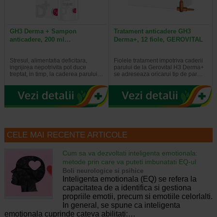
GH3 Derma + Sampon
Tratament anticadere GH3
anticadere, 200 ml…
Derma+, 12 fiole, GEROVITAL
Stresul, alimentatia deficitara,
Fiolele tratament impotriva caderii
ingrijirea nepotrivita pot duce
parului de la Gerovital H3 Derma+
treptat, in timp, la caderea parului…
se adreseaza oricarui tip de par…
CELE MAI RECENTE ARTICOLE
Cum sa va dezvoltati inteligenta emotionala:
metode prin care va puteti imbunatati EQ-ul
Boli neurologice si psihice
Inteligenta emotionala (EQ) se refera la
capacitatea de a identifica si gestiona
propriile emotii, precum si emotiile celorlalti.
In general, se spune ca inteligenta
emotionala cuprinde cateva abilitati:…