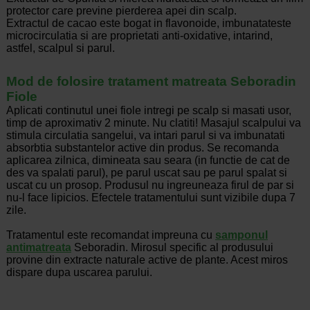
protector care previne pierderea apei din scalp.
Extractul de cacao este bogat in flavonoide, imbunatateste
microcirculatia si are proprietati anti-oxidative, intarind,
astfel, scalpul si parul.
Mod de folosire tratament matreata Seboradin
Fiole
Aplicati continutul unei fiole intregi pe scalp si masati usor,
timp de aproximativ 2 minute. Nu clatiti! Masajul scalpului va
stimula circulatia sangelui, va intari parul si va imbunatati
absorbtia substantelor active din produs. Se recomanda
aplicarea zilnica, dimineata sau seara (in functie de cat de
des va spalati parul), pe parul uscat sau pe parul spalat si
uscat cu un prosop. Produsul nu ingreuneaza firul de par si
nu-l face lipicios. Efectele tratamentului sunt vizibile dupa 7
zile.
Tratamentul este recomandat impreuna cu
samponul
antimatreata
Seboradin. Mirosul specific al produsului
provine din extracte naturale active de plante. Acest miros
dispare dupa uscarea parului.