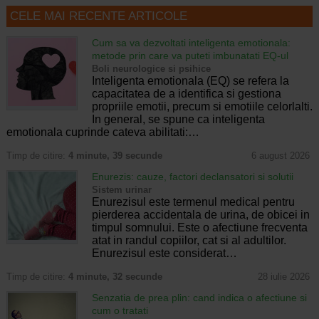
CELE MAI RECENTE ARTICOLE
Cum sa va dezvoltati inteligenta emotionala:
metode prin care va puteti imbunatati EQ-ul
Boli neurologice si psihice
Inteligenta emotionala (EQ) se refera la
capacitatea de a identifica si gestiona
propriile emotii, precum si emotiile celorlalti.
In general, se spune ca inteligenta
emotionala cuprinde cateva abilitati:…
Timp de citire:
4 minute, 39 secunde
6 august 2026
Enurezis: cauze, factori declansatori si solutii
Sistem urinar
Enurezisul este termenul medical pentru
pierderea accidentala de urina, de obicei in
timpul somnului. Este o afectiune frecventa
atat in randul copiilor, cat si al adultilor.
Enurezisul este considerat…
Timp de citire:
4 minute, 32 secunde
28 iulie 2026
Senzatia de prea plin: cand indica o afectiune si
cum o tratati