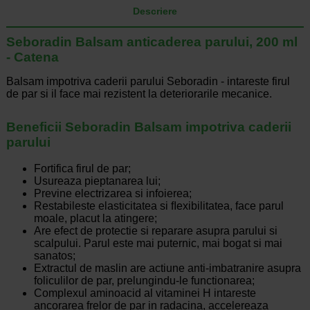
Descriere
Seboradin Balsam anticaderea parului, 200 ml
- Catena
Balsam impotriva caderii parului Seboradin - intareste firul
de par si il face mai rezistent la deteriorarile mecanice.
Beneficii Seboradin Balsam impotriva caderii
parului
Fortifica firul de par;
Usureaza pieptanarea lui;
Previne electrizarea si infoierea;
Restabileste elasticitatea si ﬂexibilitatea, face parul
moale, placut la atingere;
Are efect de protectie si reparare asupra parului si
scalpului. Parul este mai puternic, mai bogat si mai
sanatos;
Extractul de maslin are actiune anti-imbatranire asupra
foliculilor de par, prelungindu-le functionarea;
Complexul aminoacid al vitaminei H intareste
ancorarea frelor de par in radacina, accelereaza