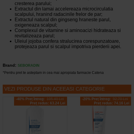
cresterea parului;
Extractul din lamai accelereaza microcirculatia
scalpului, hranind radacinile frelor de par;
Extractul natural din gingseng hraneste parul,
oxigeneaza scalpul;
Complexul de vitamine si aminoacizi hidrateaza si
revitalizeaza parul;
Uleiul jojoba confera stralucirea corespunzatoare,
protejeaza parul si scalpul impotriva pierderii apei.
Brand:
SEBORADIN
*Pentru pret te asteptam in cea mai apropiata farmacie Catena
VEZI PRODUSE DIN ACEEASI CATEGORIE
-40% Preț întreg:
105.40 Lei
-20% Preț întreg:
92,70 Lei
Preț redus: 63.24 Lei
Preț redus: 74.16 Lei