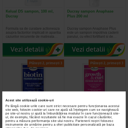
Kelual DS sampon, 100 ml,
Ducray sampon Anaphase
Ducray
Plus 200 ml
Formula sa de curatare actioneaza
Ducray sampon Anaphase Plus
asupra factorilor implicati in aparitia
este un sampon impotriva caderii
cazurilor recurente de matreata…
parului, cu efect fortifiant si de…
Plătești 2, primești 3
Plătești 2, primești 3
Acest site utilizează cookie-uri
Masca cu biotina pentru par,
Masca regeneranta cu biotina
Pe lângă cookie-urile care sunt strict necesare pentru funcționarea acestui
site web, folosim cookie-uri care ne ajută să înțelegem cum se navighează
50 g, DIFEEL
par cret, 50 g, DIFEEL
pe site-ul nostru și ajută la îmbunătățirea modului în care funcționează site-
ul, de exemplu, făcând rezultatele să fie mai exacte în cazul căutărilor,
pentru a măsura performanța site-ului nostru. Partenerii noștri folosesc
Produsele Difeel Pro-Growth sunt
Beneficii: Defineste perfect firele de
instrumente de urmărire pentru a oferi publicitate personalizată pe baza
formule fortificate infuzate cu
par si faciliteaza coafarea; Masca