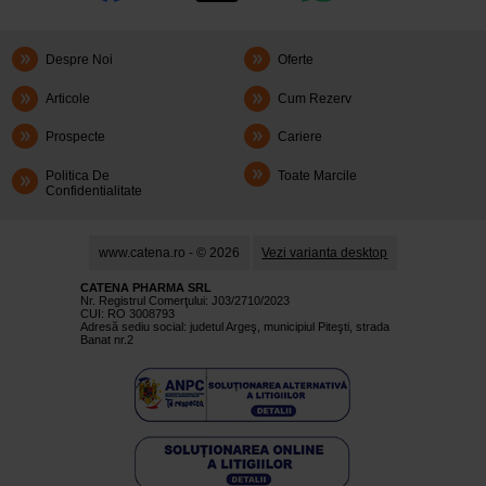
Despre Noi
Oferte
Articole
Cum Rezerv
Prospecte
Cariere
Politica De
Toate Marcile
Confidentialitate
www.catena.ro - © 2026
Vezi varianta desktop
CATENA PHARMA SRL
Nr. Registrul Comerţului: J03/2710/2023
CUI: RO 3008793
Adresă sediu social: judetul Argeş, municipiul Piteşti, strada
Banat nr.2