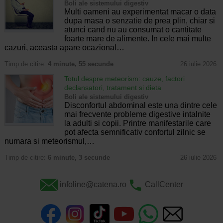
Boli ale sistemului digestiv
Multi oameni au experimentat macar o data
dupa masa o senzatie de prea plin, chiar si
atunci cand nu au consumat o cantitate
foarte mare de alimente. In cele mai multe
cazuri, aceasta apare ocazional…
Timp de citire:
4 minute, 55 secunde
26 iulie 2026
Totul despre meteorism: cauze, factori
declansatori, tratament si dieta
Boli ale sistemului digestiv
Disconfortul abdominal este una dintre cele
mai frecvente probleme digestive intalnite
la adulti si copii. Printre manifestarile care
pot afecta semnificativ confortul zilnic se
numara si meteorismul,…
Timp de citire:
6 minute, 3 secunde
26 iulie 2026
infoline@catena.ro
CallCenter