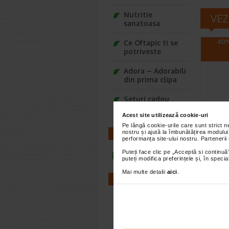
Nutritie
VEZ
sanatoasa
-40%
Ce Oftapic ti se
potriveste
Adora – Adorabili
din prima clipa
Seturi cadou
Baylis&Harding
Acest site utilizează cookie-uri
Kelua
Pe lângă cookie-urile care sunt strict 
100 m
nostru și ajută la îmbunătățirea modului
CONTACT
performanța site-ului nostru. Partenerii
Formula 
Puteți face clic pe „Acceptă si continuă”
infoline@catena.ro
actioneaz
puteți modifica preferințele și, în spec
implicati
Mai multe detalii
aici
.
FARMACII
Farmacii NON-STOP
Farmacii FIV