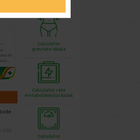
ovulatie
e…
Calculator
greutate ideala
va
vital H3
carui…
Calculator rata
metabolismului bazal
etode
t 2026
Calculator