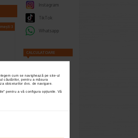
Instagram
TikTok
imești 3
Whatsapp
CALCULATOARE
a
nțelegem cum se navighează pe site-ul
,
ul căutărilor, pentru a măsura
za obiceiurilor dvs. de navigare.
Calculator
wth
ile” pentru a vă configura opțiunile. Vă
sarcina
infuzate
a…
:
130,60
Lei
8,36 Lei
Calculator