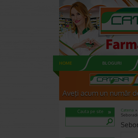
HOME
BLOGURI
Catena
Cauta pe site
Seboradi
Sebor