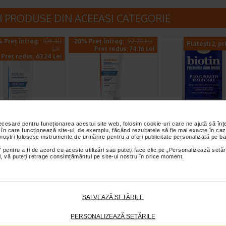
I PRODUSE DIN ACEEASI CATEGORIE
 Preț întreg:
105.40
-20% Preț întreg:
92,70 Lei
Plătești 2, pr
Lei
Preț redus: 74.16 Lei
Preț redus: 63.24 Lei
l DS sampon,
Ducray sampon
Masca cu biotin
necesare pentru funcționarea acestui site web, folosim cookie-uri care ne ajută să î
l, Ducray
Anaphase Plus 200
pentru par, 50 g
 în care funcționează site-ul, de exemplu, făcând rezultatele să fie mai exacte în caz
ml
DIFEEL
 noștri folosesc instrumente de urmărire pentru a oferi publicitate personalizată pe ba
sa de curatare
Ducray sampon Anaphase Plus
Produsele Difeel Pro-Gro
 pentru a fi de acord cu aceste utilizări sau puteți face clic pe „Personalizează setăr
a asupra factorilor
este un sampon impotriva caderii
sunt formule fortificate 
ial, vă puteți retrage consimțământul pe site-ul nostru în orice moment.
 in aparitia cazurilor…
parului, cu efect fortifiant si de…
cu biotina si promoveaz
SALVEAZĂ SETĂRILE
-40% Preț întreg:
60,10 Lei
-40% Preț întreg
Plătești 2, primești 3
Preț redus: 36.06 Lei
Preț redus: 7
PERSONALIZEAZĂ SETĂRILE