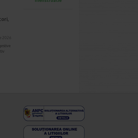
menstruatie
ori,
ie 2026
gestive
tiv