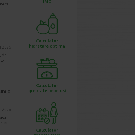
IMC
une ca
Calculator
hidratare optima
ie 2026
, de
lor,
Calculator
greutate bebelusi
cum o
ie 2026
prea
imente.
Calculator