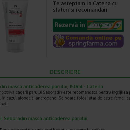
Te asteptam la Catena cu
sfaturi si recomandari
DESCRIERE
din masca anticaderea parului, 150ml - Catena
potriva caderii parului Seboradin este recomandata pentru ingrijirea p
i, in cazul alopeciei androgene. Se poate folosi atat de catre femei, ca
rbati.
ii Seboradin masca anticaderea parului
Parul este mai puternic, mai bogat si rezistent la cadere;