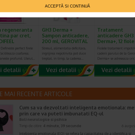
ACCEPTĂ SI CONTINUĂ
 regeneranta
GH3 Derma +
Tratament
tina par cret,
Sampon anticadere,
anticadere GH3
 DIFEEL
200 ml, GEROVITAL
Derma+, 12 fiol
 Defineste perfect firele
Stresul, alimentatia deficitara,
Fiolele tratament impotri
 faciliteaza coafarea;
ingrijirea nepotrivita pot duce
caderii parului de la Gero
aneste profund; Uleiul…
treptat, in timp, la caderea…
Derma+ se adreseaza ori
E MAI RECENTE ARTICOLE
Cum sa va dezvoltati inteligenta emotionala: m
prin care va puteti imbunatati EQ-ul
Boli neurologice si psihice
Timp de citire:
4 minute, 39 secunde
6 augus
Inteligenta emotionala (EQ) se refera la capacitatea de a identifica si