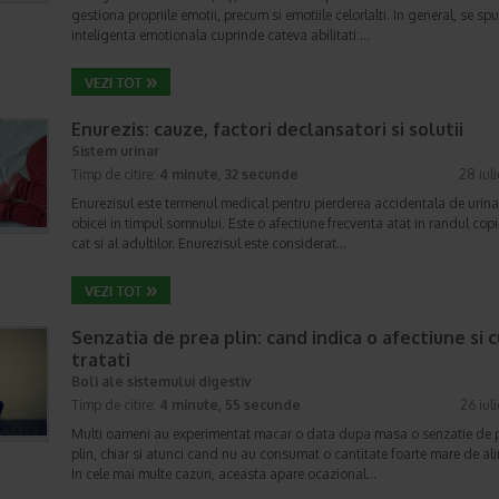
gestiona propriile emotii, precum si emotiile celorlalti. In general, se sp
inteligenta emotionala cuprinde cateva abilitati:…
Enurezis: cauze, factori declansatori si solutii
Sistem urinar
Timp de citire:
4 minute, 32 secunde
28 iul
Enurezisul este termenul medical pentru pierderea accidentala de urina
obicei in timpul somnului. Este o afectiune frecventa atat in randul copii
cat si al adultilor. Enurezisul este considerat…
Senzatia de prea plin: cand indica o afectiune si 
tratati
Boli ale sistemului digestiv
Timp de citire:
4 minute, 55 secunde
26 iul
Multi oameni au experimentat macar o data dupa masa o senzatie de 
plin, chiar si atunci cand nu au consumat o cantitate foarte mare de al
In cele mai multe cazuri, aceasta apare ocazional…