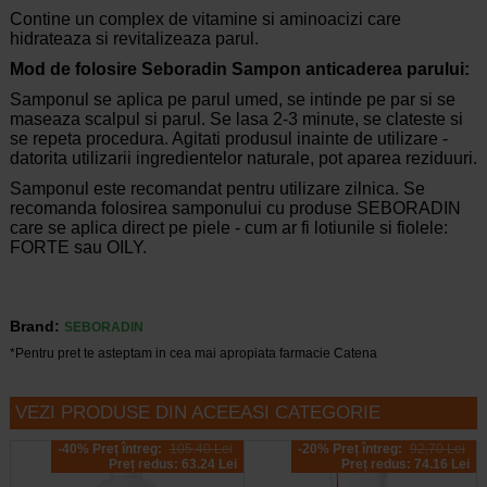
Contine un complex de vitamine si aminoacizi care
hidrateaza si revitalizeaza parul.
Mod de folosire Seboradin Sampon anticaderea parului:
Samponul se aplica pe parul umed, se intinde pe par si se
maseaza scalpul si parul. Se lasa 2-3 minute, se clateste si
se repeta procedura. Agitati produsul inainte de utilizare -
datorita utilizarii ingredientelor naturale, pot aparea reziduuri.
Samponul este recomandat pentru utilizare zilnica. Se
recomanda folosirea samponului cu produse SEBORADIN
care se aplica direct pe piele - cum ar fi lotiunile si fiolele:
FORTE sau OILY.
Brand:
SEBORADIN
*Pentru pret te asteptam in cea mai apropiata farmacie Catena
VEZI PRODUSE DIN ACEEASI CATEGORIE
-40% Preț întreg:
105.40 Lei
-20% Preț întreg:
92,70 Lei
Preț redus: 63.24 Lei
Preț redus: 74.16 Lei