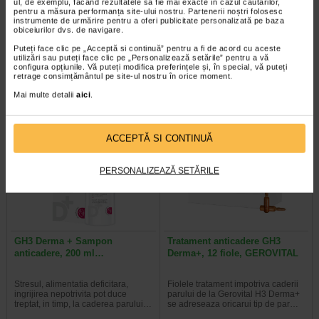
ul, de exemplu, făcând rezultatele să fie mai exacte în cazul căutărilor,
Masca cu biotina pentru par,
Masca regeneranta cu biotina
pentru a măsura performanța site-ului nostru. Partenerii noștri folosesc
50 g, DIFEEL
par cret, 50 g, DIFEEL
instrumente de urmărire pentru a oferi publicitate personalizată pe baza
obiceiurilor dvs. de navigare.
Produsele Difeel Pro-Growth sunt
Beneficii: Defineste perfect firele de
Puteți face clic pe „Acceptă si continuă” pentru a fi de acord cu aceste
formule fortificate infuzate cu
par si faciliteaza coafarea; Masca
utilizări sau puteți face clic pe „Personalizează setările” pentru a vă
biotina si promoveaza cresterea…
hraneste profund; Uleiul de…
configura opțiunile. Vă puteți modifica preferințele și, în special, vă puteți
retrage consimțământul pe site-ul nostru în orice moment.
Mai multe detalii
aici
.
-40% Preț întreg:
60,10 Lei
-40% Preț întreg:
130,60 Lei
ACCEPTĂ SI CONTINUĂ
Preț redus: 36.06 Lei
Preț redus: 78,36 Lei
PERSONALIZEAZĂ SETĂRILE
GH3 Derma + Sampon
Tratament anticadere GH3
anticadere, 200 ml…
Derma+, 12 fiole, GEROVITAL
Stresul, alimentatia deficitara,
Fiolele tratament impotriva caderii
ingrijirea nepotrivita pot duce
parului de la Gerovital H3 Derma+
treptat, in timp, la caderea parului…
se adreseaza oricarui tip de par…