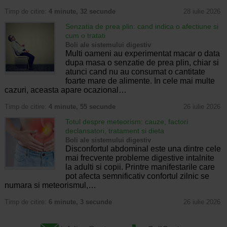
Timp de citire:
4 minute, 32 secunde
28 iulie 2026
Senzatia de prea plin: cand indica o afectiune si
cum o tratati
Boli ale sistemului digestiv
Multi oameni au experimentat macar o data
dupa masa o senzatie de prea plin, chiar si
atunci cand nu au consumat o cantitate
foarte mare de alimente. In cele mai multe
cazuri, aceasta apare ocazional…
Timp de citire:
4 minute, 55 secunde
26 iulie 2026
Totul despre meteorism: cauze, factori
declansatori, tratament si dieta
Boli ale sistemului digestiv
Disconfortul abdominal este una dintre cele
mai frecvente probleme digestive intalnite
la adulti si copii. Printre manifestarile care
pot afecta semnificativ confortul zilnic se
numara si meteorismul,…
Timp de citire:
6 minute, 3 secunde
26 iulie 2026