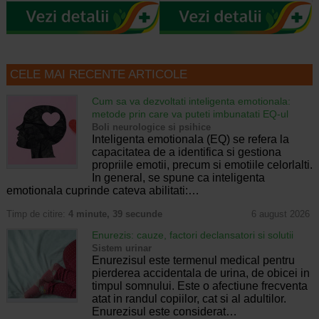
CELE MAI RECENTE ARTICOLE
Cum sa va dezvoltati inteligenta emotionala:
metode prin care va puteti imbunatati EQ-ul
Boli neurologice si psihice
Inteligenta emotionala (EQ) se refera la
capacitatea de a identifica si gestiona
propriile emotii, precum si emotiile celorlalti.
In general, se spune ca inteligenta
emotionala cuprinde cateva abilitati:…
Timp de citire:
4 minute, 39 secunde
6 august 2026
Enurezis: cauze, factori declansatori si solutii
Sistem urinar
Enurezisul este termenul medical pentru
pierderea accidentala de urina, de obicei in
timpul somnului. Este o afectiune frecventa
atat in randul copiilor, cat si al adultilor.
Enurezisul este considerat…