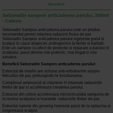
Descriere
Seboradin sampon anticaderea parului, 200ml
- Catena
Seboradin Sampon anticaderea parului este un produs
recomandat pentru intarirea radacinii firului de par.
Seboradin Sampon anticaderea parului ingrijeste parul si
scalpul in cazul alopeciei androgenice la femei si barbati.
Este un sampon cu efect de protectie si reparare a parului si
scalpului, parul devine mai puternic, mai bogat si mai
sanatos.
Beneficii Seboradin Sampon anticaderea parului:
Extractul de maslin are actiune anti-imbatranire asupra
foliculilor de par, prelungindu-le functionarea.
Complexul aminoacid al vitaminei H intareste radacinile
firelor de par si accelereaza cresterea parului.
Extractul din citrice accelereaza microcirculatia sanguina de
la nivelul scalpului si hraneste radacinile firelor de par.
Extractul natural din ginseng hraneste parul de la radacina si
oxigeneaza scalpul.