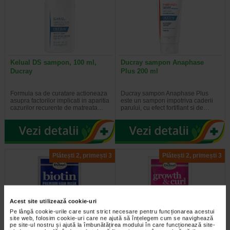
Kelual DS sampon, 100 ml,
Ducray sampon Anaphase
Ducray
Plus 200 ml
Formula sa de curatare actioneaza
Ducray sampon Anaphase Plus
asupra factorilor implicati in aparitia
este un sampon impotriva caderii
cazurilor recurente de matreata…
parului, cu efect fortifiant si de…
Plătești 2, primești 3
Plătești 2, primești 3
Acest site utilizează cookie-uri
Pe lângă cookie-urile care sunt strict necesare pentru funcționarea acestui
site web, folosim cookie-uri care ne ajută să înțelegem cum se navighează
pe site-ul nostru și ajută la îmbunătățirea modului în care funcționează site-