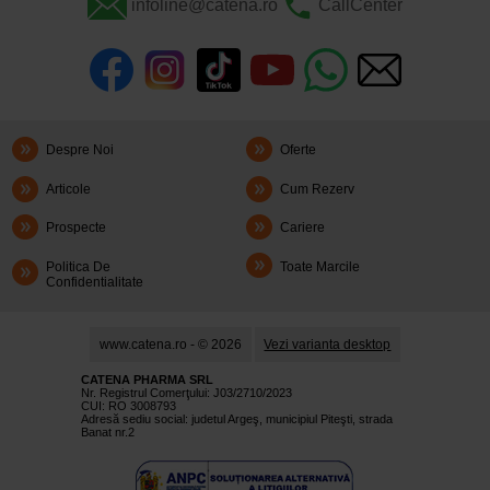
infoline@catena.ro
CallCenter
Despre Noi
Oferte
Articole
Cum Rezerv
Prospecte
Cariere
Politica De
Toate Marcile
Confidentialitate
www.catena.ro - © 2026
Vezi varianta desktop
CATENA PHARMA SRL
Nr. Registrul Comerţului: J03/2710/2023
CUI: RO 3008793
Adresă sediu social: judetul Argeş, municipiul Piteşti, strada
Banat nr.2