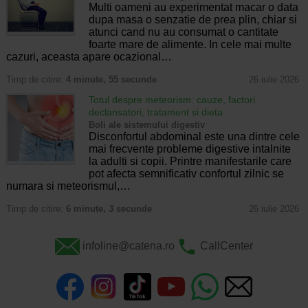
Multi oameni au experimentat macar o data
dupa masa o senzatie de prea plin, chiar si
atunci cand nu au consumat o cantitate
foarte mare de alimente. In cele mai multe
cazuri, aceasta apare ocazional…
Timp de citire:
4 minute, 55 secunde
26 iulie 2026
Totul despre meteorism: cauze, factori
declansatori, tratament si dieta
Boli ale sistemului digestiv
Disconfortul abdominal este una dintre cele
mai frecvente probleme digestive intalnite
la adulti si copii. Printre manifestarile care
pot afecta semnificativ confortul zilnic se
numara si meteorismul,…
Timp de citire:
6 minute, 3 secunde
26 iulie 2026
infoline@catena.ro
CallCenter