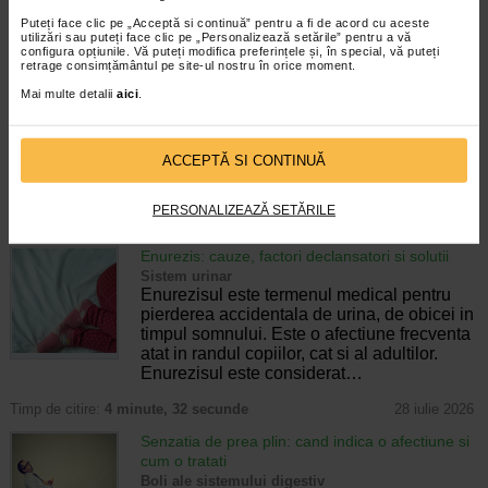
CELE MAI RECENTE ARTICOLE
Puteți face clic pe „Acceptă si continuă” pentru a fi de acord cu aceste
utilizări sau puteți face clic pe „Personalizează setările” pentru a vă
Cum sa va dezvoltati inteligenta emotionala:
configura opțiunile. Vă puteți modifica preferințele și, în special, vă puteți
retrage consimțământul pe site-ul nostru în orice moment.
metode prin care va puteti imbunatati EQ-ul
Boli neurologice si psihice
Mai multe detalii
aici
.
Inteligenta emotionala (EQ) se refera la
capacitatea de a identifica si gestiona
propriile emotii, precum si emotiile celorlalti.
ACCEPTĂ SI CONTINUĂ
In general, se spune ca inteligenta
emotionala cuprinde cateva abilitati:…
PERSONALIZEAZĂ SETĂRILE
Timp de citire:
4 minute, 39 secunde
6 august 2026
Enurezis: cauze, factori declansatori si solutii
Sistem urinar
Enurezisul este termenul medical pentru
pierderea accidentala de urina, de obicei in
timpul somnului. Este o afectiune frecventa
atat in randul copiilor, cat si al adultilor.
Enurezisul este considerat…
Timp de citire:
4 minute, 32 secunde
28 iulie 2026
Senzatia de prea plin: cand indica o afectiune si
cum o tratati
Boli ale sistemului digestiv