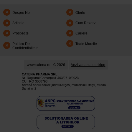
Despre Noi
Oferte
Articole
Cum Rezerv
Prospecte
Cariere
Politica De
Toate Marcile
Confidentialitate
www.catena.ro - © 2026
Vezi varianta desktop
CATENA PHARMA SRL
Nr. Registrul Comerţului: J03/2710/2023
CUI: RO 3008793
Adresă sediu social: judetul Argeş, municipiul Piteşti, strada
Banat nr.2