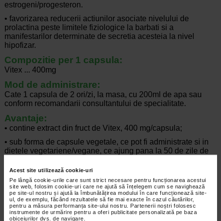
estrogeni/progesteron.
• favorizarea reducerii actiunilor asociate nivelului de
prolactina peste limitele fiziologice la barbati si a
manifestarilor determinate de secretia acesteia la nivel
hipofizar.
Compozitie per 1 capsula:
Vitex ... 400mg
Mod de administrare:
Cate 1 capsula de 2 ori/zi, la masa, cu 200ml de apa sau
conform recomandarii consultantului de specialitate.
Avantaje:
• contine extract din fruct de Vitex, 400 mg/capsula;
• sub forma de capsule vegetale, ce pot fi administrate si in
dietele vegetariene/vegane, ce ajung pana la 50 de zile de
administrare.
Acest site utilizează cookie-uri
Pe lângă cookie-urile care sunt strict necesare pentru funcționarea acestui
site web, folosim cookie-uri care ne ajută să înțelegem cum se navighează
pe site-ul nostru și ajută la îmbunătățirea modului în care funcționează site-
Producator:
NATURE'S WAY SUA
ul, de exemplu, făcând rezultatele să fie mai exacte în cazul căutărilor,
pentru a măsura performanța site-ului nostru. Partenerii noștri folosesc
*Pentru pret te asteptam in cea mai apropiata farmacie Catena
instrumente de urmărire pentru a oferi publicitate personalizată pe baza
obiceiurilor dvs. de navigare.