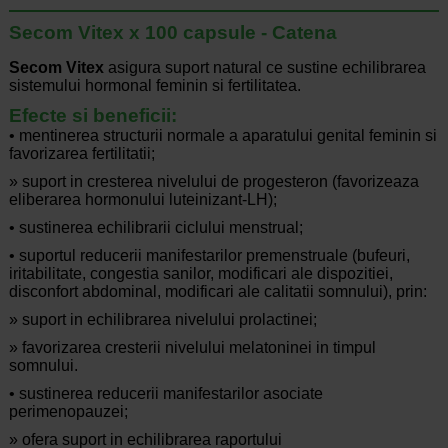
Secom Vitex x 100 capsule - Catena
Secom Vitex
asigura suport natural ce sustine echilibrarea
sistemului hormonal feminin si fertilitatea.
Efecte si beneficii:
• mentinerea structurii normale a aparatului genital feminin si
favorizarea fertilitatii;
» suport in cresterea nivelului de progesteron (favorizeaza
eliberarea hormonului luteinizant-LH);
• sustinerea echilibrarii ciclului menstrual;
• suportul reducerii manifestarilor premenstruale (bufeuri,
iritabilitate, congestia sanilor, modificari ale dispozitiei,
disconfort abdominal, modificari ale calitatii somnului), prin:
» suport in echilibrarea nivelului prolactinei;
» favorizarea cresterii nivelului melatoninei in timpul
somnului.
• sustinerea reducerii manifestarilor asociate
perimenopauzei;
» ofera suport in echilibrarea raportului