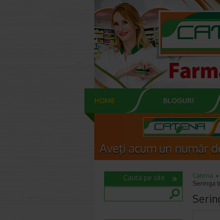
HOME
BLOGURI
Catena
Cauta pe site
Seringa ti
Sering