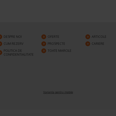
DESPRE NOI
OFERTE
ARTICOLE
CUM REZERV
PROSPECTE
CARIERE
POLITICA DE
TOATE MARCILE
CONFIDENTIALITATE
Varianta pentru mobile