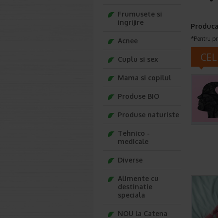
Frumusete si
ingrijire
Produca
*Pentru pr
Acnee
CEL
Cuplu si sex
Mama si copilul
Produse BIO
Produse naturiste
Tehnico -
medicale
Diverse
Alimente cu
destinatie
speciala
NOU la Catena