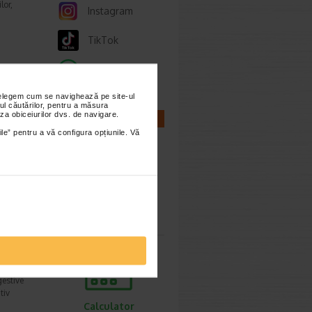
lor,
Instagram
TikTok
Whatsapp
cum o
nțelegem cum se navighează pe site-ul
ul căutărilor, pentru a măsura
za obiceiurilor dvs. de navigare.
ie 2026
CALCULATOARE
ile” pentru a vă configura opțiunile. Vă
prea
imente.
Calculator
sarcina
ori,
ie 2026
gestive
tiv
Calculator