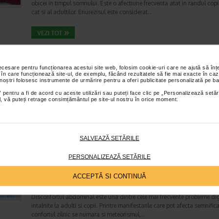
obicei in timpul somnului. Este o afectiune frecventa atat in randul copii
cat si al adultilor. Enurezisul este considerat…
Senzatia de prea plin: cand indica o afectiune si 
tratati
necesare pentru funcționarea acestui site web, folosim cookie-uri care ne ajută să î
Boli ale sistemului digestiv
 în care funcționează site-ul, de exemplu, făcând rezultatele să fie mai exacte în caz
 noștri folosesc instrumente de urmărire pentru a oferi publicitate personalizată pe ba
Timp de citire:
4 minute, 55 secunde
26 iul
 pentru a fi de acord cu aceste utilizări sau puteți face clic pe „Personalizează setăr
Multi oameni au experimentat macar o data dupa masa o senzatie de 
ial, vă puteți retrage consimțământul pe site-ul nostru în orice moment.
plin, chiar si atunci cand nu au consumat o cantitate foarte mare de al
In cele mai multe cazuri, aceasta apare ocazional…
SALVEAZĂ SETĂRILE
Totul despre meteorism: cauze, factori declansat
PERSONALIZEAZĂ SETĂRILE
tratament si dieta
Boli ale sistemului digestiv
ACCEPTĂ SI CONTINUĂ
Timp de citire:
6 minute, 7 secunde
26 iul
Disconfortul abdominal este una dintre cele mai frecvente probleme di
intalnite la adulti si copii. Printre manifestarile care pot afecta semnifica
confortul zilnic se numara si meteorismul,…