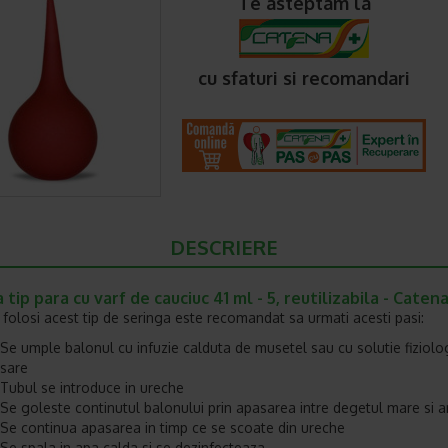
Te asteptam la
cu sfaturi si recomandari
DESCRIERE
 tip para cu varf de cauciuc 41 ml - 5, reutilizabila - Caten
 folosi acest tip de seringa este recomandat sa urmati acesti pasi:
Se umple balonul cu infuzie calduta de musetel sau cu solutie fiziolo
sare
Tubul se introduce in ureche
Se goleste continutul balonului prin apasarea intre degetul mare si a
Se continua apasarea in timp ce se scoate din ureche
Se spala in apa calda si se dezinfecteaza.