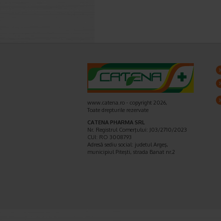
www.catena.ro - copyright 2026,
Toate drepturile rezervate
CATENA PHARMA SRL
Nr. Registrul Comerţului: J03/2710/2023
CUI: RO 3008793
Adresă sediu social: judetul Argeş,
municipiul Piteşti, strada Banat nr.2