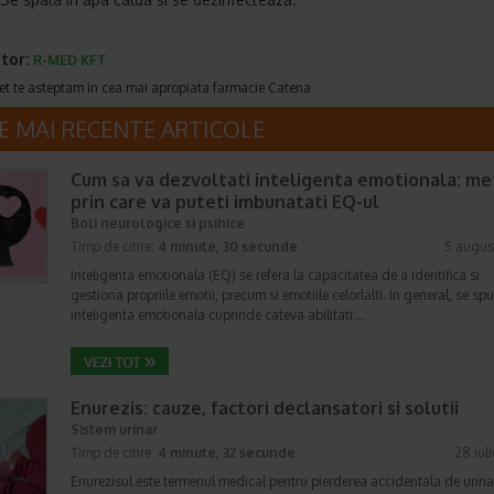
tor:
R-MED KFT
et te asteptam in cea mai apropiata farmacie Catena
E MAI RECENTE ARTICOLE
Cum sa va dezvoltati inteligenta emotionala: m
prin care va puteti imbunatati EQ-ul
Boli neurologice si psihice
Timp de citire:
4 minute, 30 secunde
5 augus
Inteligenta emotionala (EQ) se refera la capacitatea de a identifica si
gestiona propriile emotii, precum si emotiile celorlalti. In general, se sp
inteligenta emotionala cuprinde cateva abilitati:…
Enurezis: cauze, factori declansatori si solutii
Sistem urinar
Timp de citire:
4 minute, 32 secunde
28 iul
Enurezisul este termenul medical pentru pierderea accidentala de urina