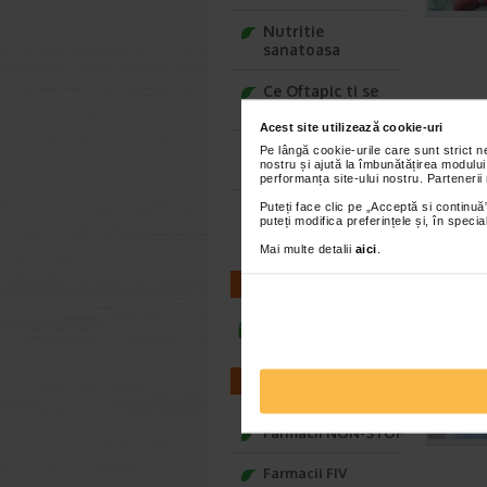
Nutritie
sanatoasa
Ce Oftapic ti se
potriveste
Acest site utilizează cookie-uri
Adora – Adorabili
Pe lângă cookie-urile care sunt strict 
nostru și ajută la îmbunătățirea modului
din prima clipa
performanța site-ului nostru. Partenerii
Puteți face clic pe „Acceptă si continuă”
Seturi cadou
puteți modifica preferințele și, în spec
Baylis&Harding
Mai multe detalii
aici
.
CONTACT
infoline@catena.ro
FARMACII
Farmacii NON-STOP
Farmacii FIV