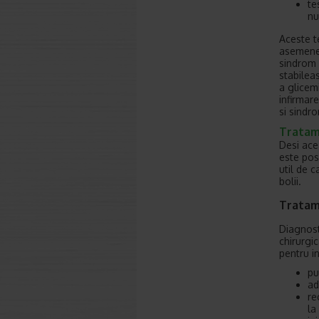
te
nu
Aceste te
asemenea
sindrom d
stabilea
a glicem
infirmare
si sindr
Tratam
Desi ace
este pos
util de c
bolii.
Tratam
Diagnosti
chirurgi
pentru i
pu
ad
re
la