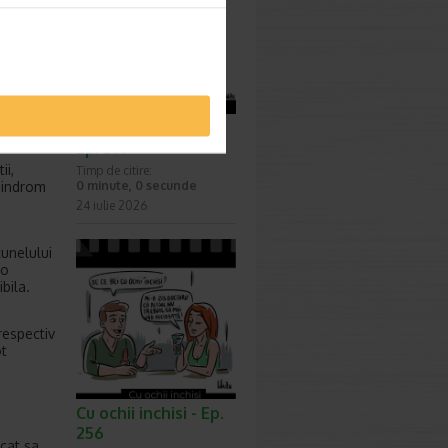
,
 Cateva
astaturii,
Surprize, surprize -
re
Ep. 257
ii,
Timp de citire:
 sindrom
0 minute, 0 secunde
24 iulie 2026
tunelului
-o
bila.
respectiv
ot
Cu ochii inchisi - Ep.
256
ncat sa