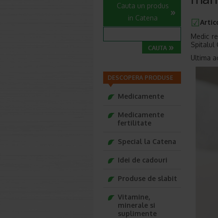
Cauta un produs
in Catena
Artic
Medic re
Spitalul 
Ultima ac
DESCOPERA PRODUSE
Medicamente
Medicamente
fertilitate
Special la Catena
Idei de cadouri
Produse de slabit
Vitamine,
minerale si
suplimente