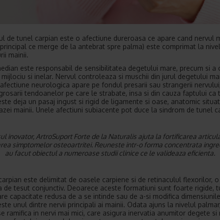
l de tunel carpian este o afectiune dureroasa ce apare cand nervul 
 principal ce merge de la antebrat spre palma) este comprimat la nive
rii mainii.
edian este responsabil de sensibilitatea degetului mare, precum si a 
 mijlociu si inelar. Nervul controleaza si muschii din jurul degetului ma
afectiune neurologica apare pe fondul presarii sau strangerii nervului,
grosarii tendoanelor pe care le strabate, insa si din cauza faptului ca 
este deja un pasaj ingust si rigid de ligamente si oase, anatomic situat
bazei mainii. Unele afectiuni subiacente pot duce la sindrom de tunel c
l inovator, ArtroSuport Forte de la Naturalis ajuta la fortificarea articulat
rea simptomelor osteoartritei. Reuneste intr-o forma concentrata ingre
au facut obiectul a numeroase studii clinice ce le valideaza eficienta.
carpian este delimitat de oasele carpiene si de retinaculul flexorilor, 
a de tesut conjunctiv. Deoarece aceste formatiuni sunt foarte rigide, t
are capacitate redusa de a se intinde sau de a-si modifica dimensiunile
te unul dintre nervii principali ai mainii. Odata ajuns la nivelul palmar
e ramifica in nervi mai mici, care asigura inervatia anumitor degete si