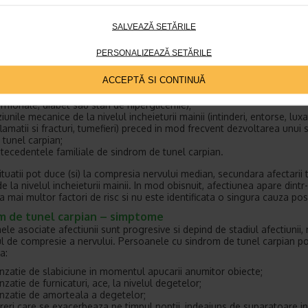
i la aparitia de sindrom de tunel carpian. Nu exista o cauza specifica a
i, desi se pare ca este in stransa legatura cu anumite arii ocupationale
SALVEAZĂ SETĂRILE
 subiacente, miscari repetitive ale mainii si leziuni la nivelul acesteia.
mune care pot duce la sindrom de tunel carpian sunt:
PERSONALIZEAZĂ SETĂRILE
scarile repetitive ale mainilor (dactilografierea, utilizarea mouse-ului, t
r si practicarea anumitor sporturi si activitati fizice);
ACCEPTĂ SI CONTINUĂ
lile articulare sau osoase (artrita, osteoartrita, artrita reumatoida);
dificarile hormonale sau metabolice (
menopauza
, sarcina, dezechilib
rmonale, diabet sau stari de hiperglicemie);
ziunile mecanice de la nivelul incheieturii mainii (intinderi, entorse, luxat
flamatii si fracturi, tumefieri) preced in mod frecvent dezvoltarea unui
 tunel carpian;
tecedentele familiale de sindrom de tunel carpian.
ituatii pot duce (si) la compresia nervului median, secundara afectarii 
e la nivelul incheieturii mainii. In mod obisnuit, afectiunea apare dintr
a mai multor factori de risc si nu este identificata o singura cauza posi
m de tunel carpian – simptome
le asociate afectiunii sunt progresive si depind de stadiul afectiunii, 
l de compresie a nervului. Persoanele cu sindrom de tunel carpian p
a:
nzatie de slabiciune in momentul apucarii anumitor obiecte;
nzatie de furnicaturi, ace, la nivelul degetelor;
nzatie de amorteala a degetelor;
reri care se exacerbeaza pe timpul noptii, indeajuns de suparatoare i