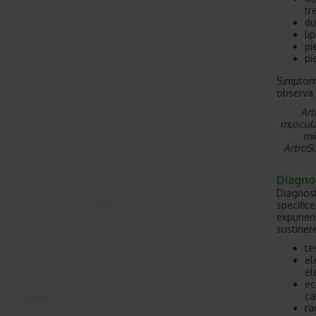
tr
du
li
pi
pi
Simptome
observa a
Art
muscular
mi
ArtroSu
Diagno
Diagnost
specific
expuneri 
sustiner
te
el
el
ec
ca
ra