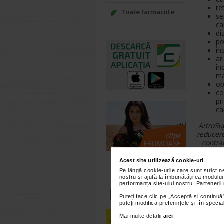
re
Toate farmaciile
se
ca
di
po
in
ar
in
ma
ob
co
pr
ca
ArtroSup
reducere
contra
Acest site utilizează cookie-uri
Expunere
Pe lângă cookie-urile care sunt strict 
sindrom 
nostru și ajută la îmbunătățirea modului
performanța site-ului nostru. Partenerii
Desi sim
afectiun
Puteți face clic pe „Acceptă si continuă”
puteți modifica preferințele și, în spec
Sindro
Mai multe detalii
aici
.
Expunere