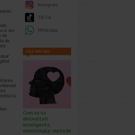
Instagram
arpian.
TikTok
ian,
Whatsapp
a si are
m de
ala de
este
CELE MAI NOI
a apar
ARTICOLE
getul
oltarea
ombinatii
lul
tribui la
ieri
Cum sa va
dezvoltati
inteligenta
emotionala: metode