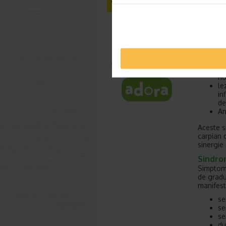
altele, s
afectiuni
afectiuni
cauze co
mi
da
bo
mo
ho
le
in
de
An
Aceste s
carpian d
sinergie 
Sindro
Simptome
de gradu
manifest
se
se
se
du