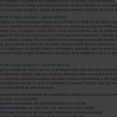
e a faptului ca tunelul se ingusteaza sau ca tesutul care inconjoara
le flexoare se umfla, exercitand presiune asupra nervului si reducand
rea cu sange a regiunii, poate aparea asa-numitul sindrom de tunel c
 de tunel carpian – generalitati
d faptul ca numeroase persoane se confrunta cu sindrom de tunel carp
ea se considera a fi una comuna, care nu constituie o urgenta medical
ostic bun. La mijlocul anilor 1800 a fost descris primul caz de sindro
pian, iar 100 de ani mai tarziu s-a efectuat prima interventie chirurgic
e a tunelului carpian. Atunci cand nervul care asigura inervatia mainii 
t, persoanele cu sindrom de tunel carpian resimt durere, amorteala,
ri si slabiciune la nivelul mainii si incheieturii acesteia, care se pare c
vent pe timpul noptii. Sindromul afecteaza doar degetele I-IV, nu si de
 de tunel carpian – factori de risc
 gama variata de factori de risc si predispozanti care pot duce la dezv
om de tunel carpian. Adesea, aceasta afectiune este rezultatul unei c
ri care cresc presiunea asupra nervului median si tendoanelor din tune
 mai degraba decat, in sine, o problema cu nervul. Factorii care pot con
rea unei astfel de afectiuni sunt:
aumatismele sau leziunile de la incheietura mainii care provoaca tumef
racturile sau entorsele);
lburarile hormonale ale glandei pituitare sau tiroide;
trita reumatoida
sau alte boli care afecteaza articulatiile;
oblemele mecanice de la nivelul articulatiei incheieturii mainii;
ilizarea repetata a uneltelor de mana care vibreaza;