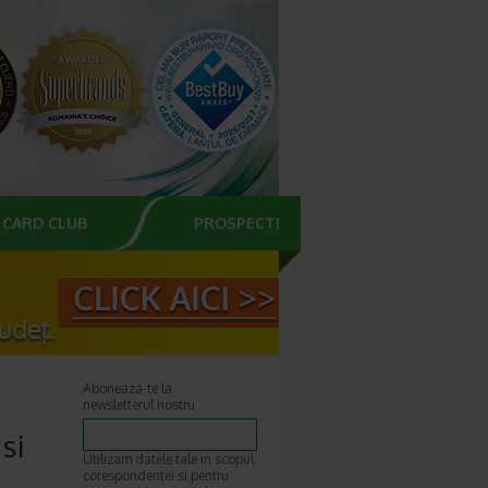
CARD CLUB
PROSPECTE
Aboneaza-te la
newsletterul nostru
si
Utilizam datele tale in scopul
corespondentei si pentru