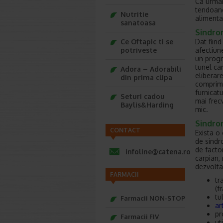
Ca urmar
tendoane
Nutritie
alimenta
sanatoasa
Sindrom
Dat fiin
Ce Oftapic ti se
afectiun
potriveste
un progn
tunel car
Adora – Adorabili
eliberar
din prima clipa
comprima
furnicatu
Seturi cadou
mai frec
Baylis&Harding
mic.
Sindrom
CONTACT
Exista o
de sindr
de facto
infoline@catena.ro
carpian,
dezvolta
FARMACII
tr
(f
tu
Farmacii NON-STOP
ar
pr
Farmacii FIV
ut