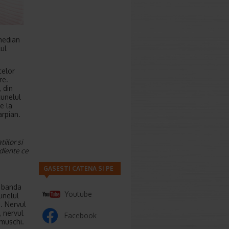
median
lul
celor
re.
 din
tunelul
e la
arpian.
iilor si
diente ce
GASESTI CATENA SI PE
o banda
Youtube
unelul
. Nervul
, nervul
Facebook
 muschi.