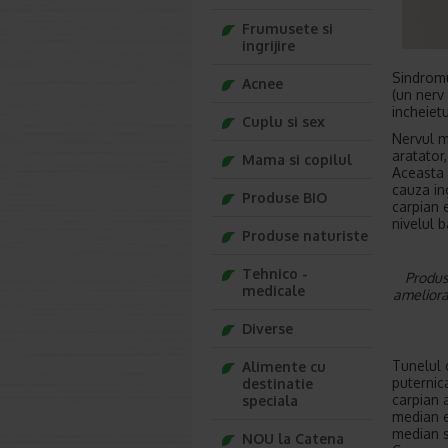
Frumusete si
ingrijire
Sindromu
Acnee
(un nerv
incheietu
Cuplu si sex
Nervul m
aratator,
Mama si copilul
Aceasta 
cauza in
Produse BIO
carpian 
nivelul 
Produse naturiste
Tehnico -
Produsu
medicale
ameliora
Diverse
Tunelul 
Alimente cu
puternic
destinatie
carpian 
speciala
median es
median s
NOU la Catena