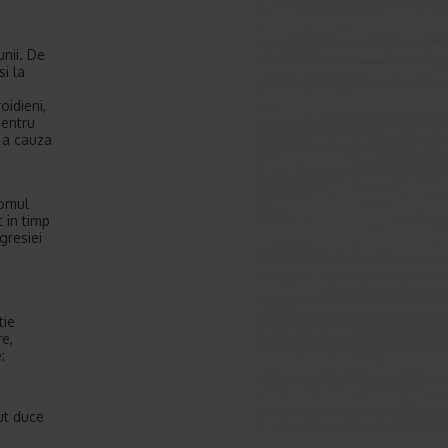
unii. De
i la
oidieni,
pentru
e a cauza
romul
 in timp
gresiei
tie
e,
:
tut duce