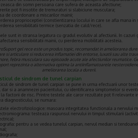
ezeasca din somn persoana care sufera de aceasta afectiune;
rerile pot fi insotite de tremuraturi si slabiciune musculara;
psa de coordonare a miscarilor mainii;
erderea proprioceptiei (constientizarea locului in care se afla mana in s
erderea sensibilitatii termice (senzatia de cald/rece).
le sunt in stransa legatura cu gradul evolutiv al afectiunii. In cazuri 
fectarea sensibilitatii mainii, cu pierderea mobilitatii acesteia.
roSuport gel rece este un produs topic, recomandat in ameliorarea durer
e si articulare si reducerea inflamatiei din entorse, luxatii sau alte tr
nore, febra musculara sau episoade acute ale afectiunilor reumatice. Ge
port reprezinta o alternativa optima la antiinflamatoarele nesteroidien
ameliorarea locala a durerii.
sticul de sindrom de tunel carpian
icul de sindrom de tunel carpian se pune in urma efectuarii unor test
e, dar si a anamnezei pacientului, cu identificarea simptomelor si event
la factorii de risc. Printre testele ale caror rezultate pot fi relevante i
ea diagnosticului, se numara:
stele electrofiziologice: masoara integritatea functionala a nervului m
ectromiograma: testeaza raspunsul nervului in timpul stimularii (activi
ectrica);
ografia: pentru a se vedea tunelul carpian, nervul median si tendoane
nal;
diografia;