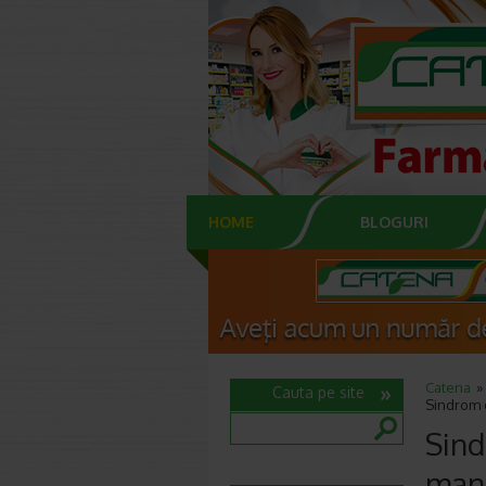
HOME
BLOGURI
Catena
Cauta pe site
Sindrom d
Sind
mani