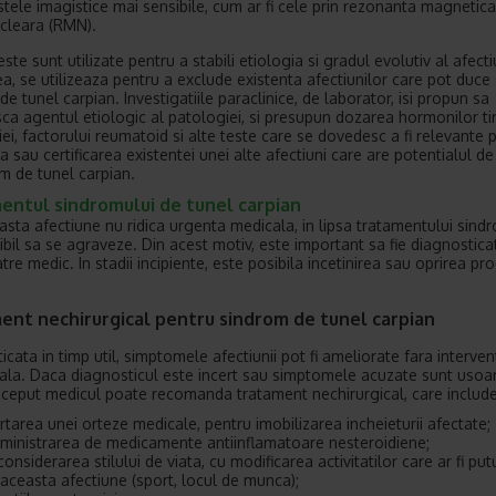
stele imagistice mai sensibile, cum ar fi cele prin rezonanta magnetica
cleara (RMN).
ste sunt utilizate pentru a stabili etiologia si gradul evolutiv al afecti
, se utilizeaza pentru a exclude existenta afectiunilor care pot duce s
e tunel carpian. Investigatiile paraclinice, de laborator, isi propun sa
sca agentul etiologic al patologiei, si presupun dozarea hormonilor tir
iei, factorului reumatoid si alte teste care se dovedesc a fi relevante 
a sau certificarea existentei unei alte afectiuni care are potentialul d
om de tunel carpian.
entul sindromului de tunel carpian
asta afectiune nu ridica urgenta medicala, in lipsa tratamentului sind
ibil sa se agraveze. Din acest motiv, este important sa fie diagnosticat
atre medic. In stadii incipiente, este posibila incetinirea sau oprirea pro
ent nechirurgical pentru sindrom de tunel carpian
cata in timp util, simptomele afectiunii pot fi ameliorate fara interven
cala. Daca diagnosticul este incert sau simptomele acuzate sunt usoar
nceput medicul poate recomanda tratament nechirurgical, care include
rtarea unei orteze medicale, pentru imobilizarea incheieturii afectate;
ministrarea de medicamente antiinflamatoare nesteroidiene;
considerarea stilului de viata, cu modificarea activitatilor care ar fi pu
 aceasta afectiune (sport, locul de munca);