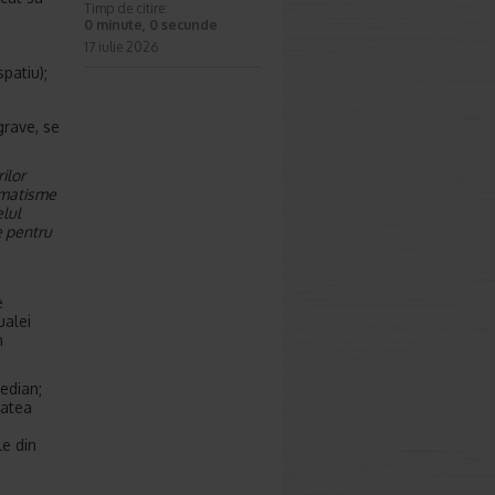
Timp de citire:
0 minute, 0 secunde
17 iulie 2026
patiu);
grave, se
ilor
aumatisme
lul
e pentru
e
ualei
n
edian;
tatea
le din