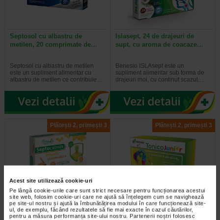
Septosol cu albastru de
Islasept, 24 de drajeuri de
metilen, 20 comprimate de…
supt, cu aroma de coacaze…
Septosol cu albastru de metilen
Benesio ISLAsept este un
este un supliment alimentar cu
supliment alimentar sub forma de
albastru de metilen ce contribuie…
drajeuri moi, cu continut scazut…
Plătești 2, primești 3
Plătești 2, primești 3
Acest site utilizează cookie-uri
Pe lângă cookie-urile care sunt strict necesare pentru funcționarea acestui
site web, folosim cookie-uri care ne ajută să înțelegem cum se navighează
Septocalmin propolis si lemn
Tonico junior 10 monodoze, 12
pe site-ul nostru și ajută la îmbunătățirea modului în care funcționează site-
dulce, 24 drajeuri de supt…
ml, Benesio
ul, de exemplu, făcând rezultatele să fie mai exacte în cazul căutărilor,
pentru a măsura performanța site-ului nostru. Partenerii noștri folosesc