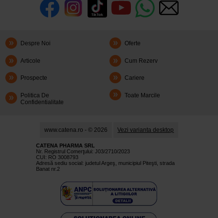
Despre Noi
Oferte
Articole
Cum Rezerv
Prospecte
Cariere
Politica De
Toate Marcile
Confidentialitate
www.catena.ro - © 2026
Vezi varianta desktop
CATENA PHARMA SRL
Nr. Registrul Comerţului: J03/2710/2023
CUI: RO 3008793
Adresă sediu social: judetul Argeş, municipiul Piteşti, strada
Banat nr.2