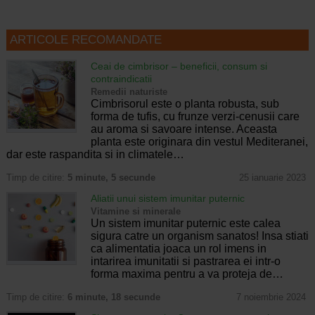
ARTICOLE RECOMANDATE
Ceai de cimbrisor – beneficii, consum si
contraindicatii
Remedii naturiste
Cimbrisorul este o planta robusta, sub
forma de tufis, cu frunze verzi-cenusii care
au aroma si savoare intense. Aceasta
planta este originara din vestul Mediteranei,
dar este raspandita si in climatele…
Timp de citire:
5 minute, 5 secunde
25 ianuarie 2023
Aliatii unui sistem imunitar puternic
Vitamine si minerale
Un sistem imunitar puternic este calea
sigura catre un organism sanatos! Insa stiati
ca alimentatia joaca un rol imens in
intarirea imunitatii si pastrarea ei intr-o
forma maxima pentru a va proteja de…
Timp de citire:
6 minute, 18 secunde
7 noiembrie 2024