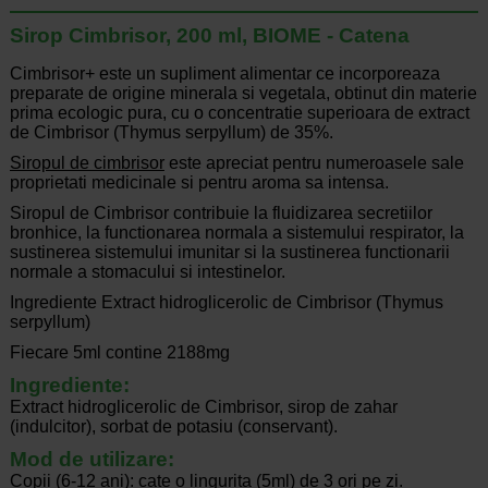
Sirop Cimbrisor, 200 ml, BIOME - Catena
Cimbrisor+ este un supliment alimentar ce incorporeaza
preparate de origine minerala si vegetala, obtinut din materie
prima ecologic pura, cu o concentratie superioara de extract
de Cimbrisor (Thymus serpyllum) de 35%.
Siropul de cimbrisor
este apreciat pentru numeroasele sale
proprietati medicinale si pentru aroma sa intensa.
Siropul de Cimbrisor contribuie la fluidizarea secretiilor
bronhice, la functionarea normala a sistemului respirator, la
sustinerea sistemului imunitar si la sustinerea functionarii
normale a stomacului si intestinelor.
Ingrediente Extract hidroglicerolic de Cimbrisor (Thymus
serpyllum)
Fiecare 5ml contine 2188mg
Ingrediente:
Extract hidroglicerolic de Cimbrisor, sirop de zahar
(indulcitor), sorbat de potasiu (conservant).
Mod de utilizare:
Copii (6-12 ani): cate o lingurita (5ml) de 3 ori pe zi.