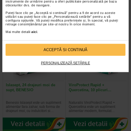
instrumente de urmărire pentru a oferi publicitate personalizată pe baza
Naturalis Septocalmin Propolis si
TONICO Junior este un supliment
obiceiurilor dvs. de navigare.
Lemn-dulce este un supliment
alimentar cu indulcitor, special
Puteți face clic pe „Acceptă si continuă” pentru a fi de acord cu aceste
alimentar sub forma de drajeuri…
conceput pentru copii, care…
utilizări sau puteți face clic pe „Personalizează setările” pentru a vă
configura opțiunile. Vă puteți modifica preferințele și, în special, vă puteți
retrage consimțământul pe site-ul nostru în orice moment.
Mai multe detalii
aici
.
Plătești 2, primești 3
Plătești 2, primești 3
ACCEPTĂ SI CONTINUĂ
PERSONALIZEAZĂ SETĂRILE
Islasept, 24 drajeuri moi de
ViroProtect Rapid +
supt, BENESIO
Quercetina, 10 plicuri…
Benesio Islasept este un supliment
Naturalis ViroProtect Rapid +
alimentar fara zahar, sub forma de
Quercetina este un supliment
drajeuri moi, cu indulcitori si…
alimentar modern, formulat…