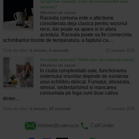
Simptome raceala. Cum sa recunoasteti usor
raceala?
Afectiuni de sezon
Raceala comuna este o afectiune
considerata deja clasica pentru sezonul
rece, dar poate sa apara si in afara
acestuia. Raceala poate sa fie consecinta
schimbarilor bruste de temperatura, a faptului ca…
Timp de citire:
6 minute, 6 secunde
22 ianuarie 2025
Imunitate scazuta? Aflati cum sa actionati corect
Afectiuni de sezon
In ciuda complexitatii sale, functionarea
sistemului imunitar depinde de existenta
unui echilibru delicat. Fumatul, oboseala,
stresul, sedentarismul si mancarea
consumata pe fuga sunt doar cativa
dintre…
Timp de citire:
6 minute, 28 secunde
13 ianuarie 2025
infoline@catena.ro
CallCenter