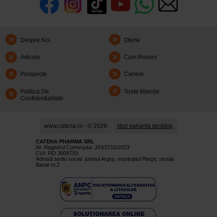
Despre Noi
Oferte
Articole
Cum Rezerv
Prospecte
Cariere
Politica De
Toate Marcile
Confidentialitate
www.catena.ro - © 2026
Vezi varianta desktop
CATENA PHARMA SRL
Nr. Registrul Comerţului: J03/2710/2023
CUI: RO 3008793
Adresă sediu social: judetul Argeş, municipiul Piteşti, strada
Banat nr.2