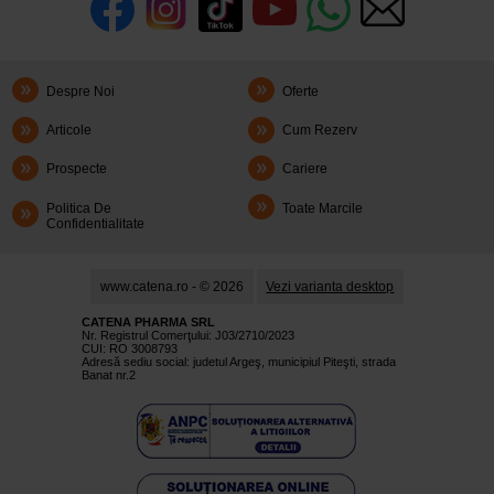
Despre Noi
Oferte
Articole
Cum Rezerv
Prospecte
Cariere
Politica De
Toate Marcile
Confidentialitate
www.catena.ro - © 2026
Vezi varianta desktop
CATENA PHARMA SRL
Nr. Registrul Comerţului: J03/2710/2023
CUI: RO 3008793
Adresă sediu social: judetul Argeş, municipiul Piteşti, strada
Banat nr.2