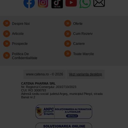
Despre Noi
Oferte
Articole
Cum Rezerv
Prospecte
Cariere
Politica De
Toate Marcile
Confidentialitate
www.catena.ro - © 2026
Vezi varianta desktop
CATENA PHARMA SRL
Nr. Registrul Comerţului: J03/2710/2023
CUI: RO 3008793
Adresă sediu social: judetul Argeş, municipiul Piteşti, strada
Banat nr.2