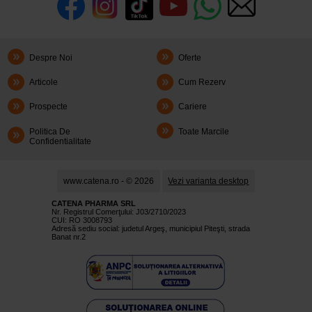
Despre Noi
Oferte
Articole
Cum Rezerv
Prospecte
Cariere
Politica De
Toate Marcile
Confidentialitate
www.catena.ro - © 2026
Vezi varianta desktop
CATENA PHARMA SRL
Nr. Registrul Comerţului: J03/2710/2023
CUI: RO 3008793
Adresă sediu social: judetul Argeş, municipiul Piteşti, strada
Banat nr.2