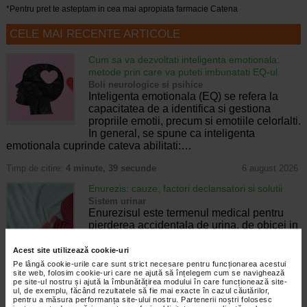
*Pentru pret te asteptam in cea mai apropiata farmacie Catena
CELE MAI RECENTE ARTICOLE
Cum sa va dezvoltati inteligenta emotionala:
metode prin care va puteti imbunatati EQ-ul
Boli neurologice si psihice
Inteligenta emotionala (EQ) se refera la
capacitatea de a identifica si gestiona
propriile emotii, precum si emotiile celorlalti.
In general, se spune ca inteligenta
emotionala cuprinde cateva abilitati:…
Timp de citire:
4 minute, 39 secunde
6 august 2026
Enurezis: cauze, factori declansatori si solutii
Sistem urinar
Enurezisul este termenul medical pentru
pierderea accidentala de urina, de obicei in
timpul somnului. Este o afectiune frecventa
atat in randul copiilor, cat si al adultilor.
Acest site utilizează cookie-uri
Enurezisul este considerat…
Pe lângă cookie-urile care sunt strict necesare pentru funcționarea acestui
site web, folosim cookie-uri care ne ajută să înțelegem cum se navighează
pe site-ul nostru și ajută la îmbunătățirea modului în care funcționează site-
Timp de citire:
4 minute, 32 secunde
28 iulie 2026
ul, de exemplu, făcând rezultatele să fie mai exacte în cazul căutărilor,
pentru a măsura performanța site-ului nostru. Partenerii noștri folosesc
Senzatia de prea plin: cand indica o afectiune si