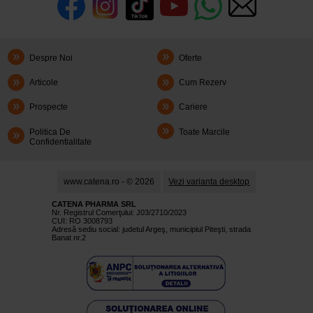
Despre Noi
Oferte
Articole
Cum Rezerv
Prospecte
Cariere
Politica De
Toate Marcile
Confidentialitate
www.catena.ro - © 2026
Vezi varianta desktop
CATENA PHARMA SRL
Nr. Registrul Comerţului: J03/2710/2023
CUI: RO 3008793
Adresă sediu social: judetul Argeş, municipiul Piteşti, strada
Banat nr.2