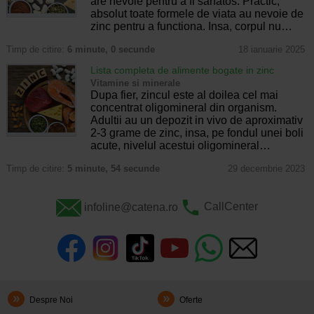
are nevoie pentru a fi sanatos. Practic,
absolut toate formele de viata au nevoie de
zinc pentru a functiona. Insa, corpul nu…
Timp de citire:
6 minute, 0 secunde
18 ianuarie 2025
Lista completa de alimente bogate in zinc
Vitamine si minerale
Dupa fier, zincul este al doilea cel mai
concentrat oligomineral din organism.
Adultii au un depozit in vivo de aproximativ
2-3 grame de zinc, insa, pe fondul unei boli
acute, nivelul acestui oligomineral…
Timp de citire:
5 minute, 54 secunde
29 decembrie 2023
infoline@catena.ro
CallCenter
Despre Noi
Oferte