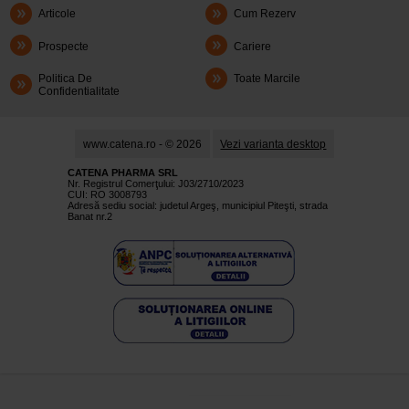
Articole
Cum Rezerv
Prospecte
Cariere
Politica De
Toate Marcile
Confidentialitate
www.catena.ro - © 2026
Vezi varianta desktop
CATENA PHARMA SRL
Nr. Registrul Comerţului: J03/2710/2023
CUI: RO 3008793
Adresă sediu social: judetul Argeş, municipiul Piteşti, strada
Banat nr.2