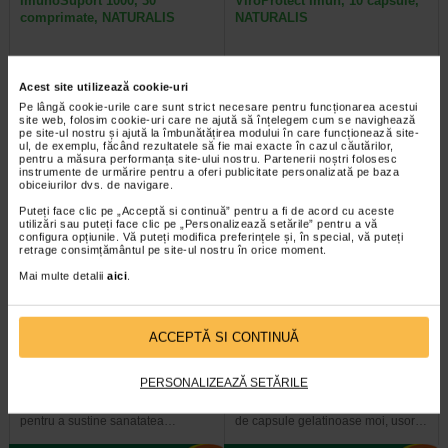
ImunoSuport 1000, 30
ViroProtect Imun, 10 capsule,
comprimate, NATURALIS
NATURALIS
Vitaminele C, D3 si zincul
ViroProtect Imun+ este un
contribuie la functionarea normala
supliment alimentar inovator, care
Acest site utilizează cookie-uri
a sistemului imunitar…
combina bacterii lizate…
Pe lângă cookie-urile care sunt strict necesare pentru funcționarea acestui
site web, folosim cookie-uri care ne ajută să înțelegem cum se navighează
pe site-ul nostru și ajută la îmbunătățirea modului în care funcționează site-
ul, de exemplu, făcând rezultatele să fie mai exacte în cazul căutărilor,
pentru a măsura performanța site-ului nostru. Partenerii noștri folosesc
instrumente de urmărire pentru a oferi publicitate personalizată pe baza
Plătești 2, primești 3
Plătești 2, primești 3
obiceiurilor dvs. de navigare.
Puteți face clic pe „Acceptă si continuă” pentru a fi de acord cu aceste
utilizări sau puteți face clic pe „Personalizează setările” pentru a vă
configura opțiunile. Vă puteți modifica preferințele și, în special, vă puteți
retrage consimțământul pe site-ul nostru în orice moment.
Mai multe detalii
aici
.
Vitamina D3 2000 UI, 30
Vitamina D3, 4000 UI, 30
ACCEPTĂ SI CONTINUĂ
capsule moi, NATURALIS
capsule moi, NATURALIS
PERSONALIZEAZĂ SETĂRILE
Vitamina D3 Naturalis este un
Naturalis Vitamina D3 4000 UI este
supliment alimentar conceput
un supliment alimentar sub forma
pentru a sustine sanatatea…
de capsule gelatinoase moi, usor…