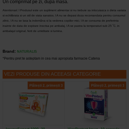
Un comprimat pe zi, dupa masa.
Atentionari: l Produsul este un supliment alimentar si nu trebuie sa inlocuiasca o dieta variata
si echilibrata si un stil de viata sanatos. l A nu se depasi doza recomandata pentru consumul
zilnic. l A nu se lasa la indemâna si la vederea copiilor mici. l A se consuma de preferinta
inainte de data de expirare inscrisa pe ambalaj. l A se pastra la temperaturi sub 25 ˚C, in
ambalajul original, ferit de umiditate si lumina.
Brand:
NATURALIS
*Pentru pret te asteptam in cea mai apropiata farmacie Catena
VEZI PRODUSE DIN ACEEASI CATEGORIE
Plătești 2, primești 3
Plătești 2, primești 3