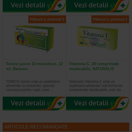
Plătești 2, primești 3
Plătești 2, primești 3
Tonico junior 10 monodoze, 12
Vitamina C, 20 comprimate
ml, Benesio
masticabile, NATURALIS
TONICO Junior este un supliment
Naturalis Vitamina C este un
alimentar cu indulcitor, special
supliment alimentar sub forma de
conceput pentru copii, care…
comprimate masticabile, usor de…
ARTICOLE RECOMANDATE