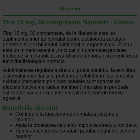
Descriere
Zinc 15 mg, 30 comprimate, Naturalis - Catena
Zinc 15 mg, 30 comprimate, de la Naturalis este un
supliment alimentar formulat pentru sustinerea sanatatii
generale si a echilibrului nutritional al organismului. Zincul
este un mineral esential, implicat in numeroase procese
biologice si metabolice, avand un rol important in mentinerea
functiilor fiziologice normale.
Administrarea regulata a zincului poate contribui la echilibrul
sistemului imunitar si la protejarea celulelor in fata stresului
oxidativ (mecanism prin care celulele sunt aparate de
efectele nocive ale radicalilor liberi), mai ales in perioade
solicitante sau cu expunere ridicata la factori de mediu
agresivi.
Beneficiile zincului:
Contribuie la functionarea normala a sistemului
imunitar.
Ajuta la protejarea celulelor impotriva stresului oxidativ.
Sprijina mentinerea sanatatii parului, unghiilor, pielii si
oaselor.