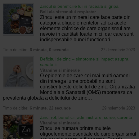
Zincul si beneficiile lui in raceala si gripa
Boli ale sistemului respirator
Zincul este un mineral care face parte din
categoria oligoelementelor, adica acele
elemente chimice de care organismul are
nevoie in cantitati foarte mici, dar care sunt
indispensabile bunei functionari…
Timp de citire:
6 minute, 0 secunde
27 decembrie 2023
Deficitul de zinc – simptome si impact asupra
sanatatii
Vitamine si minerale
O epidemie de care cei mai multi oameni
din intreaga lume probabil nu sunt
constienti este deficitul de zinc. Organizatia
Mondiala a Sanatatii (OMS) raporteaza ca
prevalenta globala a deficitului de zinc…
Timp de citire:
6 minute, 22 secunde
29 noiembrie 2023
Zinc: rol, beneficii, administrare, surse, carenta
Vitamine si minerale
Zincul se numara printre multele
oligoelemente esentiale de care organismul