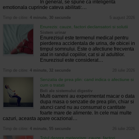
In general, se spune ca inteligenta
emotionala cuprinde cateva abilitati:…
Timp de citire:
4 minute, 30 secunde
5 august 2026
Enurezis: cauze, factori declansatori si solutii
Sistem urinar
Enurezisul este termenul medical pentru
pierderea accidentala de urina, de obicei in
timpul somnului. Este o afectiune frecventa
atat in randul copiilor, cat si al adultilor.
Enurezisul este considerat…
Timp de citire:
4 minute, 32 secunde
28 iulie 2026
Senzatia de prea plin: cand indica o afectiune si
cum o tratati
Boli ale sistemului digestiv
Multi oameni au experimentat macar o data
dupa masa o senzatie de prea plin, chiar si
atunci cand nu au consumat o cantitate
foarte mare de alimente. In cele mai multe
cazuri, aceasta apare ocazional…
Timp de citire:
4 minute, 55 secunde
26 iulie 2026
Totul despre meteorism: cauze, factori