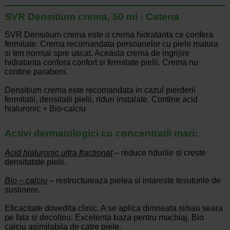
SVR Densitium crema, 50 ml - Catena
SVR Densitium crema este o crema hidratanta ce confera
fermitate. Crema recomandata persoanelor cu piele matura
si ten normal spre uscat. Aceasta crema de ingrijire
hidratanta confera confort si fermitate pielii. Crema nu
contine parabeni.
Densitium crema este recomandata in cazul pierderii
fermitatii, densitatii pielii, riduri instalate. Contine acid
hialuronic + Bio-calciu
Activi dermatologici cu concentratii mari:
Acid hialuronic ultra fractionat
– reduce ridurile si creste
densitatate pielii.
Bio – calciu
– restructureaza pielea si intareste tesuturile de
sustinere.
Eficacitate dovedita clinic. A se aplica dimneata si/sau seara
pe fata si decolteu. Excelenta baza pentru machiaj. Bio
calciu asimilabila de catre piele.