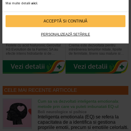
Mai multe detalii
aici
.
ACCEPTĂ SI CONTINUĂ
Gerovital H3 Evolution fiole cu
GH3 Derma+ Crema antirid si
acid hialuronic X 10 fiole
fermitate, 50 ml, Gerovital
PERSONALIZEAZĂ SETĂRILE
Fiolele cu acid hialuronic Gerovital
Crema este dezvoltata pentru
H3 Evolution de la Farmec SA au
intretinerea tenurilor ridate, lipsite
efecte intens hidratante si de…
de fermitate, tinere sau mature si…
CELE MAI RECENTE ARTICOLE
Cum sa va dezvoltati inteligenta emotionala:
metode prin care va puteti imbunatati EQ-ul
Boli neurologice si psihice
Inteligenta emotionala (EQ) se refera la
capacitatea de a identifica si gestiona
propriile emotii, precum si emotiile celorlalti.