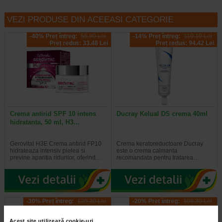
VEZI PRODUSE DIN ACEEASI CATEGORIE
-40% Preț întreg:
55.80 Lei
-14% Preț întreg:
110.10 Lei
Preț redus: 33.48 Lei
Preț redus: 94.42 Lei
Crema antirid SPF 10 intens
Ducray Kelual DS crema 40ml
hidratanta, 50 ml, H3…
Gerovital H3E Crema antirid FP10
Crema keratoreductoare Ducray
hidrateaza intensiv pielea si
este o crema calmanta
previne aparitia ridurilor, oferind…
recomandata pentru tratarea…
-30% Preț întreg:
129,30 Lei
-20% Preț întreg:
108.30 Lei
Preț redus: 90.51 Lei
Preț redus: 86.64 Lei
Acest site utilizează cookie-uri