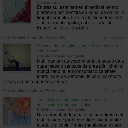
Sistem urinar
Enurezisul este termenul medical pentru
pierderea accidentala de urina, de obicei in
timpul somnului. Este o afectiune frecventa
atat in randul copiilor, cat si al adultilor.
Enurezisul este considerat…
Timp de citire:
4 minute, 32 secunde
28 iulie 2026
Senzatia de prea plin: cand indica o afectiune si
cum o tratati
Boli ale sistemului digestiv
Multi oameni au experimentat macar o data
dupa masa o senzatie de prea plin, chiar si
atunci cand nu au consumat o cantitate
foarte mare de alimente. In cele mai multe
cazuri, aceasta apare ocazional…
Timp de citire:
4 minute, 55 secunde
26 iulie 2026
Totul despre meteorism: cauze, factori
declansatori, tratament si dieta
Boli ale sistemului digestiv
Disconfortul abdominal este una dintre cele
mai frecvente probleme digestive intalnite
la adulti si copii. Printre manifestarile care