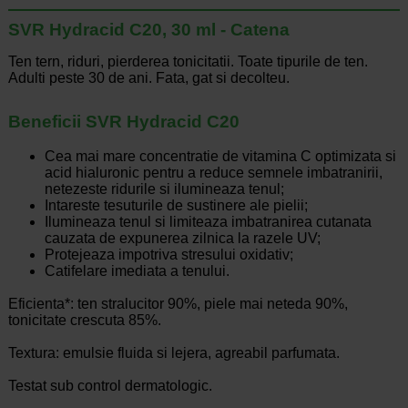
SVR Hydracid C20, 30 ml - Catena
Ten tern, riduri, pierderea tonicitatii. Toate tipurile de ten.
Adulti peste 30 de ani. Fata, gat si decolteu.
Beneficii SVR Hydracid C20
Cea mai mare concentratie de vitamina C optimizata si
acid hialuronic pentru a reduce semnele imbatranirii,
netezeste ridurile si ilumineaza tenul;
Intareste tesuturile de sustinere ale pielii;
Ilumineaza tenul si limiteaza imbatranirea cutanata
cauzata de expunerea zilnica la razele UV;
Protejeaza impotriva stresului oxidativ;
Catifelare imediata a tenului.
Eficienta*: ten stralucitor 90%, piele mai neteda 90%,
tonicitate crescuta 85%.
Textura: emulsie fluida si lejera, agreabil parfumata.
Testat sub control dermatologic.