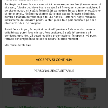
Pe lângă cookie-urile care sunt strict necesare pentru funcționarea acestui
site web, folosim cookie-uri care ne ajută să înțelegem cum se navighează
pe site-ul nostru și ajută la îmbunătățirea modului în care funcționează site-
ul, de exemplu, făcând rezultatele să fie mai exacte în cazul căutărilor,
pentru a măsura performanța site-ului nostru. Partenerii noștri folosesc
instrumente de urmărire pentru a oferi publicitate personalizată pe baza
obiceiurilor dvs. de navigare.
Sebium Gel Spumant pentru
Bioderma Sensibio H2O
Puteți face clic pe „Acceptă si continuă” pentru a fi de acord cu aceste
curatarea tenului gras X 500 ml
Solutie Micelara X 500 ml
utilizări sau puteți face clic pe „Personalizează setările” pentru a vă
configura opțiunile. Vă puteți modifica preferințele și, în special, vă puteți
retrage consimțământul pe site-ul nostru în orice moment.
Bioderma Sebium Gel Spumant
Solutia Micelara Sensibio H2O de
Mai multe detalii
aici
.
este solutia ideala pentru curatarea
la Bioderma este recomandata atat
tenului gras. Formula sa…
pentru demachierea tenului cat si…
ACCEPTĂ SI CONTINUĂ
-40% Preț întreg:
77.90 Lei
-40% Preț întreg:
78.20 Lei
PERSONALIZEAZĂ SETĂRILE
Preț redus: 46.74 Lei
Preț redus: 46.92 Lei
Gerovital H3 Evolution fiole cu
GH3 Derma+ Crema antirid si