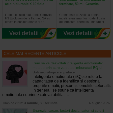
acid hialuronic X 10 fiole
fermitate, 50 ml, Gerovital
Fiolele cu acid hialuronic Gerovital
Crema este dezvoltata pentru
H3 Evolution de la Farmec SA au
intretinerea tenurilor ridate, lipsite
efecte intens hidratante si de…
de fermitate, tinere sau mature si…
CELE MAI RECENTE ARTICOLE
Cum sa va dezvoltati inteligenta emotionala:
metode prin care va puteti imbunatati EQ-ul
Boli neurologice si psihice
Inteligenta emotionala (EQ) se refera la
capacitatea de a identifica si gestiona
propriile emotii, precum si emotiile celorlalti.
In general, se spune ca inteligenta
emotionala cuprinde cateva abilitati:…
Timp de citire:
4 minute, 39 secunde
6 august 2026
Enurezis: cauze, factori declansatori si solutii