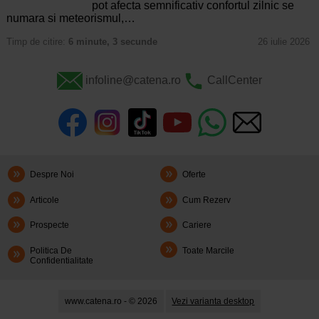
pot afecta semnificativ confortul zilnic se
numara si meteorismul,…
Timp de citire:
6 minute, 3 secunde
26 iulie 2026
infoline@catena.ro
CallCenter
Despre Noi
Oferte
Articole
Cum Rezerv
Prospecte
Cariere
Politica De
Toate Marcile
Confidentialitate
www.catena.ro - © 2026
Vezi varianta desktop