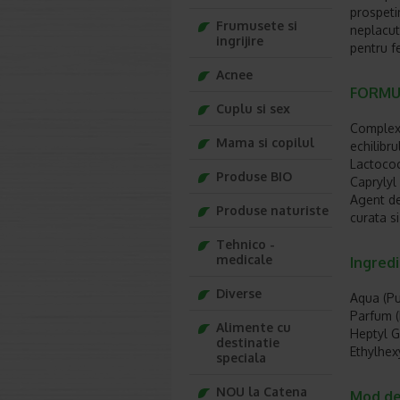
prospetim
Frumusete si
neplacut
ingrijire
pentru f
Acnee
FORMU
Cuplu si sex
Complex 
Mama si copilul
echilibru
Lactococ
Produse BIO
Caprylyl
Agent de
Produse naturiste
curata s
Tehnico -
medicale
Ingredi
Diverse
Aqua (Pu
Parfum (
Alimente cu
Heptyl G
destinatie
Ethylhex
speciala
NOU la Catena
Mod de 