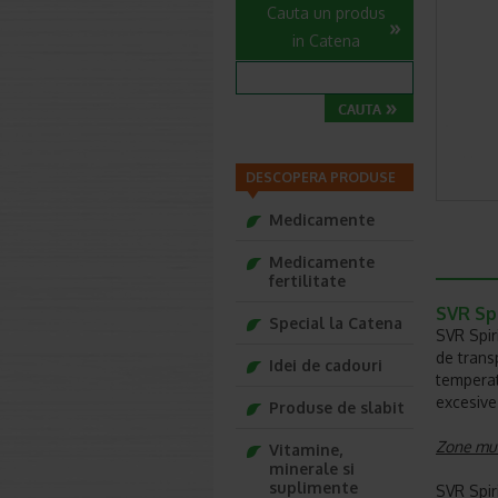
Cauta un produs
in Catena
DESCOPERA PRODUSE
Medicamente
Medicamente
fertilitate
SVR Spi
Special la Catena
SVR Spir
de transp
Idei de cadouri
temperatu
excesive
Produse de slabit
Zone mul
Vitamine,
minerale si
suplimente
SVR Spiri