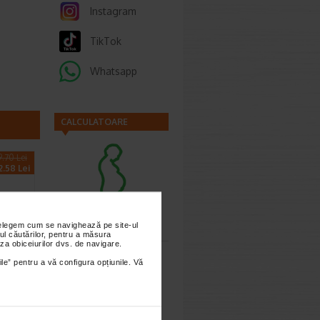
Instagram
TikTok
Whatsapp
CALCULATOARE
9.70 Lei
2.58 Lei
Calculator
sarcina
nțelegem cum se navighează pe site-ul
ul căutărilor, pentru a măsura
za obiceiurilor dvs. de navigare.
ile” pentru a vă configura opțiunile. Vă
ga
este o
Calculator