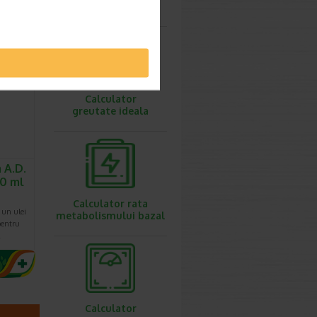
 uscata
ovulatie
6,60 Lei
7.09 Lei
Calculator
greutate ideala
 A.D.
00 ml
Calculator rata
 un ulei
metabolismului bazal
pentru
…
Calculator