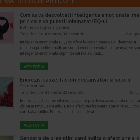
E MAI RECENTE ARTICOLE
Cum sa va dezvoltati inteligenta emotionala: m
prin care va puteti imbunatati EQ-ul
Boli neurologice si psihice
Timp de citire:
4 minute, 39 secunde
6 augus
Inteligenta emotionala (EQ) se refera la capacitatea de a identifica si
gestiona propriile emotii, precum si emotiile celorlalti. In general, se sp
inteligenta emotionala cuprinde cateva abilitati:…
Enurezis: cauze, factori declansatori si solutii
Sistem urinar
Timp de citire:
4 minute, 32 secunde
28 iul
Enurezisul este termenul medical pentru pierderea accidentala de urina
obicei in timpul somnului. Este o afectiune frecventa atat in randul copii
cat si al adultilor. Enurezisul este considerat…
Senzatia de prea plin: cand indica o afectiune si 