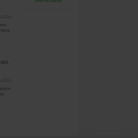
menstruatie
ie 2026
prea
imente.
ori,
ie 2026
gestive
tiv