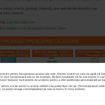
 pe pielea umeda, spumati, limpeziti, apoi aplicati deodorantul sau
pirantul obisnuit.
tor:
LABORATOIRES SVR
et te asteptam in cea mai apropiata farmacie Catena
I PRODUSE DIN ACEEASI CATEGORIE
reț întreg:
65.50 Lei
-15% Preț întreg:
63.80 Lei
-14% Preț întreg:
11
Preț redus: 42.58 Lei
Preț redus: 54.23 Lei
Preț redus: 10
necesare pentru funcționarea acestui site web, folosim cookie-uri care ne ajută să î
 în care funcționează site-ul, de exemplu, făcând rezultatele să fie mai exacte în caz
 noștri folosesc instrumente de urmărire pentru a oferi publicitate personalizată pe ba
 pentru a fi de acord cu aceste utilizări sau puteți face clic pe „Personalizează setăr
-Deo D.T.Roll-
Gel de curatare
Aderma Exome
ial, vă puteți retrage consimțământul pe site-ul nostru în orice moment.
tipers.efic.48h
spumant, piele
Control Crema
rfum 50ml
normal-mixta, 236…
200ml
o transpiratiei si
Gelul de Curatare Spumant
Aderma Exomega Control 