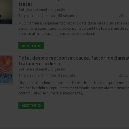
tratati
Boli ale sistemului digestiv
Timp de citire:
4 minute, 55 secunde
26 iul
Multi oameni au experimentat macar o data dupa masa o senzatie de 
plin, chiar si atunci cand nu au consumat o cantitate foarte mare de al
In cele mai multe cazuri, aceasta apare ocazional…
Totul despre meteorism: cauze, factori declansat
tratament si dieta
Boli ale sistemului digestiv
Timp de citire:
6 minute, 3 secunde
26 iul
Disconfortul abdominal este una dintre cele mai frecvente probleme di
intalnite la adulti si copii. Printre manifestarile care pot afecta semnifica
confortul zilnic se numara si meteorismul,…