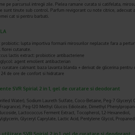
e pe parcursul intregii zile. Pielea ramane curata si catifelata, mirosu
e sunt tinute sub control. Parfum revigorant cu note citrice, adecvat 
emei cat si pentru barbati.
LA
probiotic: lupta importiva formarii mirosurilor neplacute fara a pertu
l florei cutanate.
cus lactis extract: probiotice antibacteriene
 glycol: agent emolient antibacterian
 curatare calmant: baza lavanta blanda + derivat de glicerina pentru 
i 24 de ore de confort si hidratare
ente SVR Spirial 2 in 1, gel de curatare si deodorant
rified Water), Sodium Laureth Sulfate, Coco-Betaine, Peg-7 Glyceryl 
Fragrance), Peg-120 Methyl Glucos Edioleate, Dimethyl Phenylpropan
lucoside, Lactococcus Ferment Extract, Tocopherol, 1,2-Hexanediol,
ylglycerin, Glyceryl Caprylate, Lactic Acid, Pentylene Glycol, Propaned
utilizare SVR Spirial 2 in 1, gel de curatare si deodorant