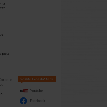
rile
atat
rba
o piele
GASESTI CATENA SI PE
Cocoate,
ol,
Youtube
iol
Facebook