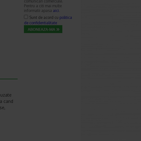
comunicari comerciale.
Pentru a citi mai multe
informatii apasa
aici
.
Sunt de acord cu
politica
de confidentialitate
auzate
ra cand
se,
.