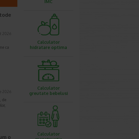
IMC
etode
t 2026
Calculator
hidratare optima
une ca
Calculator
ie 2026
greutate bebelusi
, de
lor,
Calculator
cum o