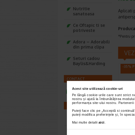
Nutritie
Aplicati
sanatoasa
antipers
Ce Oftapic ti se
Produca
potriveste
*Pentru pr
Adora – Adorabili
din prima clipa
VEZ
Seturi cadou
Baylis&Harding
-35% P
CONTACT
Acest site utilizează cookie-uri
infoline@catena.ro
Pe lângă cookie-urile care sunt strict 
nostru și ajută la îmbunătățirea modului
performanța site-ului nostru. Partenerii
FARMACII
Puteți face clic pe „Acceptă si continuă”
VICHY
puteți modifica preferințele și, în spec
on an
Farmacii NON-STOP
Mai multe detalii
aici
.
cu pa
Spune adi
Farmacii FIV