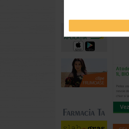
mirosului
contact c
Toate farmaciile
-20% Pr
Atode
1l, B
Pielea usc
nevoie de 
chiar si 