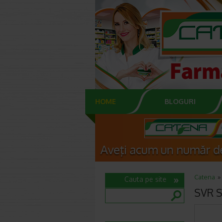
HOME
BLOGURI
Catena
Cauta pe site
SVR S