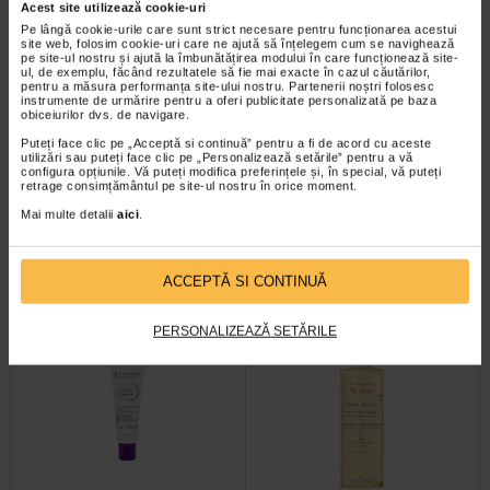
Acest site utilizează cookie-uri
Pe lângă cookie-urile care sunt strict necesare pentru funcționarea acestui
site web, folosim cookie-uri care ne ajută să înțelegem cum se navighează
pe site-ul nostru și ajută la îmbunătățirea modului în care funcționează site-
ul, de exemplu, făcând rezultatele să fie mai exacte în cazul căutărilor,
pentru a măsura performanța site-ului nostru. Partenerii noștri folosesc
instrumente de urmărire pentru a oferi publicitate personalizată pe baza
obiceiurilor dvs. de navigare.
Aderma Exomega Control
Atoderm gel de dus, 1l,
Puteți face clic pe „Acceptă si continuă” pentru a fi de acord cu aceste
utilizări sau puteți face clic pe „Personalizează setările” pentru a vă
Crema 200ml
BIODERMA
configura opțiunile. Vă puteți modifica preferințele și, în special, vă puteți
retrage consimțământul pe site-ul nostru în orice moment.
Aderma Exomega Control este o
Pielea uscata si sensibila are
Mai multe detalii
aici
.
crema pentru piele foarte uscata
nevoie de o ingrijire specifica, chiar
sau cu tendinta atopica. Contine…
si la dus, unde ingredientele…
ACCEPTĂ SI CONTINUĂ
PERSONALIZEAZĂ SETĂRILE
-35% Preț întreg:
63.60 Lei
-14% Preț întreg:
136,60 Lei
Preț redus: 41.34 Lei
Preț redus: 117.09 Lei