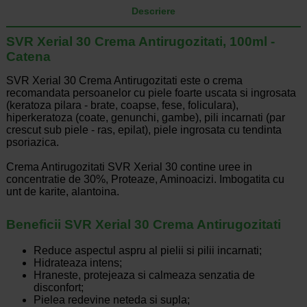
Descriere
SVR Xerial 30 Crema Antirugozitati, 100ml -
Catena
SVR Xerial 30 Crema Antirugozitati este o crema
recomandata persoanelor cu piele foarte uscata si ingrosata
(keratoza pilara - brate, coapse, fese, foliculara),
hiperkeratoza (coate, genunchi, gambe), pili incarnati (par
crescut sub piele - ras, epilat), piele ingrosata cu tendinta
psoriazica.
Crema Antirugozitati SVR Xerial 30 contine uree in
concentratie de 30%, Proteaze, Aminoacizi. Imbogatita cu
unt de karite, alantoina.
Beneficii SVR Xerial 30 Crema Antirugozitati
Reduce aspectul aspru al pielii si pilii incarnati;
Hidrateaza intens;
Hraneste, protejeaza si calmeaza senzatia de
disconfort;
Pielea redevine neteda si supla;