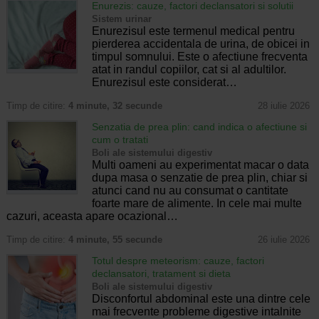
Enurezis: cauze, factori declansatori si solutii
Sistem urinar
Enurezisul este termenul medical pentru
pierderea accidentala de urina, de obicei in
timpul somnului. Este o afectiune frecventa
atat in randul copiilor, cat si al adultilor.
Enurezisul este considerat…
Timp de citire:
4 minute, 32 secunde
28 iulie 2026
Senzatia de prea plin: cand indica o afectiune si
cum o tratati
Boli ale sistemului digestiv
Multi oameni au experimentat macar o data
dupa masa o senzatie de prea plin, chiar si
atunci cand nu au consumat o cantitate
foarte mare de alimente. In cele mai multe
cazuri, aceasta apare ocazional…
Timp de citire:
4 minute, 55 secunde
26 iulie 2026
Totul despre meteorism: cauze, factori
declansatori, tratament si dieta
Boli ale sistemului digestiv
Disconfortul abdominal este una dintre cele
mai frecvente probleme digestive intalnite