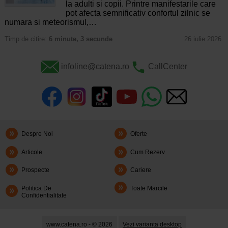
la adulti si copii. Printre manifestarile care
pot afecta semnificativ confortul zilnic se
numara si meteorismul,…
Timp de citire:
6 minute, 3 secunde
26 iulie 2026
infoline@catena.ro
CallCenter
Despre Noi
Oferte
Articole
Cum Rezerv
Prospecte
Cariere
Politica De
Toate Marcile
Confidentialitate
www.catena.ro - © 2026
Vezi varianta desktop