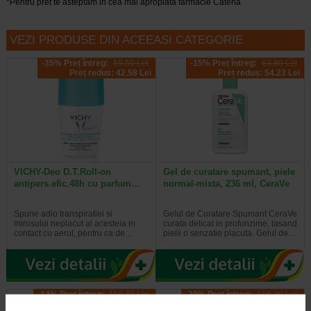
*Pentru pret te asteptam in cea mai apropiata farmacie Catena
VEZI PRODUSE DIN ACEEASI CATEGORIE
-35% Preț întreg:
65.50 Lei
-15% Preț întreg:
63.80 Lei
Preț redus: 42.58 Lei
Preț redus: 54.23 Lei
VICHY-Deo D.T.Roll-on
Gel de curatare spumant, piele
antipers.efic.48h cu parfum…
normal-mixta, 236 ml, CeraVe
Spune adio transpiratiei si
Gelul de Curatare Spumant CeraVe
mirosului neplacut al acesteia in
curata delicat in profunzime, lasand
contact cu aerul, pentru ca de…
pielii o senzatie placuta. Gelul de…
-14% Preț întreg:
119.70 Lei
-20% Preț întreg:
106.30 Lei
Preț redus: 102.58 Lei
Preț redus: 85.04 Lei