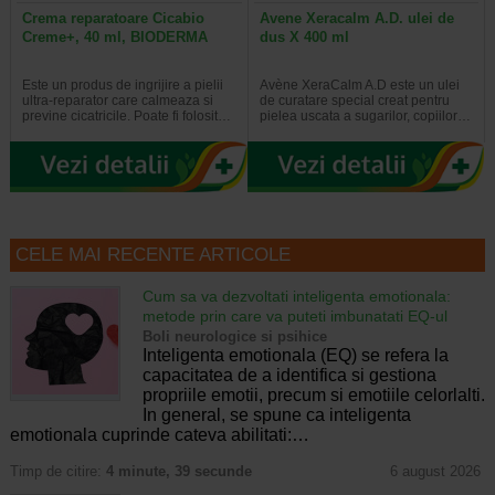
Crema reparatoare Cicabio
Avene Xeracalm A.D. ulei de
Creme+, 40 ml, BIODERMA
dus X 400 ml
Este un produs de ingrijire a pielii
Avène XeraCalm A.D este un ulei
ultra-reparator care calmeaza si
de curatare special creat pentru
previne cicatricile. Poate fi folosit…
pielea uscata a sugarilor, copiilor…
CELE MAI RECENTE ARTICOLE
Cum sa va dezvoltati inteligenta emotionala:
metode prin care va puteti imbunatati EQ-ul
Boli neurologice si psihice
Inteligenta emotionala (EQ) se refera la
capacitatea de a identifica si gestiona
propriile emotii, precum si emotiile celorlalti.
In general, se spune ca inteligenta
emotionala cuprinde cateva abilitati:…
Timp de citire:
4 minute, 39 secunde
6 august 2026