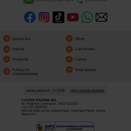
Despre Noi
Oferte
Articole
Cum Rezerv
Prospecte
Cariere
Politica De
Toate Marcile
Confidentialitate
www.catena.ro - © 2026
Vezi varianta desktop
CATENA PHARMA SRL
Nr. Registrul Comerţului: J03/2710/2023
CUI: RO 3008793
Adresă sediu social: judetul Argeş, municipiul Piteşti, strada
Banat nr.2