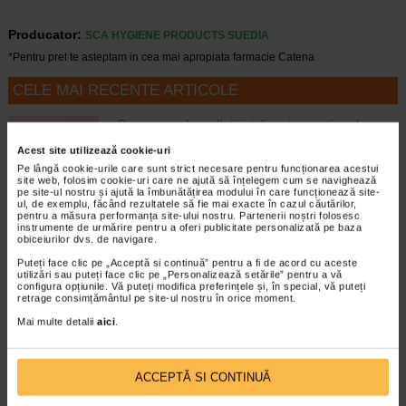
Producator:
SCA HYGIENE PRODUCTS SUEDIA
*Pentru pret te asteptam in cea mai apropiata farmacie Catena
CELE MAI RECENTE ARTICOLE
Cum sa va dezvoltati inteligenta emotionala:
metode prin care va puteti imbunatati EQ-ul
Acest site utilizează cookie-uri
Boli neurologice si psihice
Pe lângă cookie-urile care sunt strict necesare pentru funcționarea acestui
Inteligenta emotionala (EQ) se refera la
site web, folosim cookie-uri care ne ajută să înțelegem cum se navighează
capacitatea de a identifica si gestiona
pe site-ul nostru și ajută la îmbunătățirea modului în care funcționează site-
propriile emotii, precum si emotiile celorlalti.
ul, de exemplu, făcând rezultatele să fie mai exacte în cazul căutărilor,
pentru a măsura performanța site-ului nostru. Partenerii noștri folosesc
In general, se spune ca inteligenta
instrumente de urmărire pentru a oferi publicitate personalizată pe baza
emotionala cuprinde cateva abilitati:…
obiceiurilor dvs. de navigare.
Puteți face clic pe „Acceptă si continuă” pentru a fi de acord cu aceste
Timp de citire:
4 minute, 39 secunde
6 august 2026
utilizări sau puteți face clic pe „Personalizează setările” pentru a vă
configura opțiunile. Vă puteți modifica preferințele și, în special, vă puteți
Enurezis: cauze, factori declansatori si solutii
retrage consimțământul pe site-ul nostru în orice moment.
Sistem urinar
Mai multe detalii
aici
.
Enurezisul este termenul medical pentru
pierderea accidentala de urina, de obicei in
timpul somnului. Este o afectiune frecventa
atat in randul copiilor, cat si al adultilor.
ACCEPTĂ SI CONTINUĂ
Enurezisul este considerat…