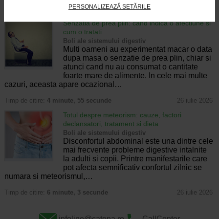
PERSONALIZEAZĂ SETĂRILE
Timp de citire:
4 minute, 32 secunde
28 iulie 2026
Senzatia de prea plin: cand indica o afectiune si
cum o tratati
Boli ale sistemului digestiv
Multi oameni au experimentat macar o data
dupa masa o senzatie de prea plin, chiar si
atunci cand nu au consumat o cantitate
foarte mare de alimente. In cele mai multe
cazuri, aceasta apare ocazional…
Timp de citire:
4 minute, 55 secunde
26 iulie 2026
Totul despre meteorism: cauze, factori
declansatori, tratament si dieta
Boli ale sistemului digestiv
Disconfortul abdominal este una dintre cele
mai frecvente probleme digestive intalnite
la adulti si copii. Printre manifestarile care
pot afecta semnificativ confortul zilnic se
numara si meteorismul,…
Timp de citire:
6 minute, 3 secunde
26 iulie 2026
infoline@catena.ro
CallCenter