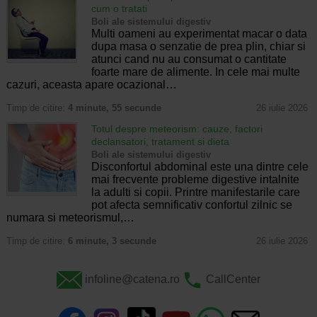
cum o tratati
Boli ale sistemului digestiv
Multi oameni au experimentat macar o data
dupa masa o senzatie de prea plin, chiar si
atunci cand nu au consumat o cantitate
foarte mare de alimente. In cele mai multe
cazuri, aceasta apare ocazional…
Timp de citire:
4 minute, 55 secunde
26 iulie 2026
Totul despre meteorism: cauze, factori
declansatori, tratament si dieta
Boli ale sistemului digestiv
Disconfortul abdominal este una dintre cele
mai frecvente probleme digestive intalnite
la adulti si copii. Printre manifestarile care
pot afecta semnificativ confortul zilnic se
numara si meteorismul,…
Timp de citire:
6 minute, 3 secunde
26 iulie 2026
infoline@catena.ro
CallCenter