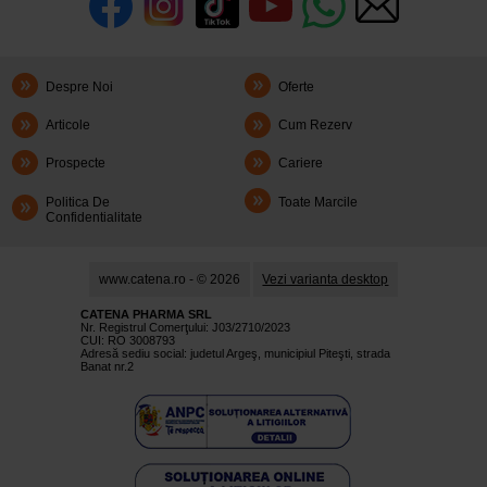
Despre Noi
Oferte
Articole
Cum Rezerv
Prospecte
Cariere
Politica De
Toate Marcile
Confidentialitate
www.catena.ro - © 2026
Vezi varianta desktop
CATENA PHARMA SRL
Nr. Registrul Comerţului: J03/2710/2023
CUI: RO 3008793
Adresă sediu social: judetul Argeş, municipiul Piteşti, strada
Banat nr.2