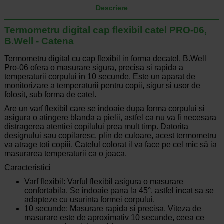
Descriere
Termometru digital cap flexibil catel PRO-06,
B.Well - Catena
Termometru digital cu cap flexibil in forma decatel, B.Well
Pro-06 ofera o masurare sigura, precisa si rapida a
temperaturii corpului in 10 secunde. Este un aparat de
monitorizare a temperaturii pentru copii, sigur si usor de
folosit, sub forma de catel.
Are un varf flexibil care se indoaie dupa forma corpului si
asigura o atingere blanda a pielii, astfel ca nu va fi necesara
distragerea atentiei copilului prea mult timp. Datorita
designului sau copilaresc, plin de culoare, acest termometru
va atrage toti copiii. Catelul colorat il va face pe cel mic să ia
masurarea temperaturii ca o joaca.
Caracteristici
Varf flexibil: Varful flexibil asigura o masurare
confortabila. Se indoaie pana la 45°, astfel incat sa se
adapteze cu usurinta formei corpului.
10 secunde: Masurare rapida si precisa. Viteza de
masurare este de aproximativ 10 secunde, ceea ce