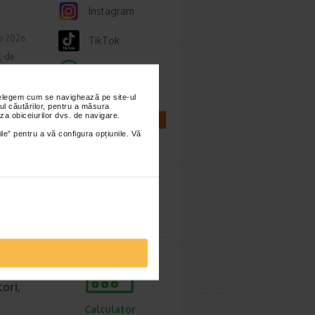
Instagram
ie 2026
TikTok
, de
lor,
Whatsapp
nțelegem cum se navighează pe site-ul
ul căutărilor, pentru a măsura
za obiceiurilor dvs. de navigare.
CALCULATOARE
ile” pentru a vă configura opțiunile. Vă
cum o
ie 2026
prea
Calculator
imente.
sarcina
ori,
Calculator