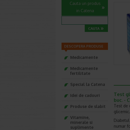
Cauta un produs
in Catena
DESCOPERA PRODUSE
Medicamente
Medicamente
fertilitate
Special la Catena
Test g
Idei de cadouri
buc. - 
Test de 
Produse de slabit
glicemic
Vitamine,
Diabetul
minerale si
numar fo
suplimente