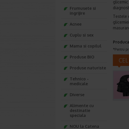
glicemic
diagnost
Frumusete si
ingrijire
Testele 
glicemie
Acnee
masurare
Cuplu si sex
Produca
Mama si copilul
*Pentru pr
Produse BIO
CEL
Produse naturiste
Tehnico -
medicale
Diverse
Alimente cu
destinatie
speciala
NOU la Catena