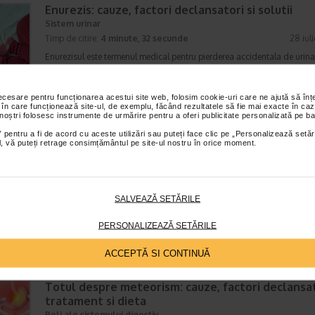
Enurezis: cauze, factori declansatori si solutii
Sistem urinar
Timp de citire:
4 minute, 32 secunde
28 iul
Enurezisul este termenul medical pentru pierderea accidentala de urina
obicei in timpul somnului. Este o afectiune frecventa atat in randul copii
cat si al adultilor. Enurezisul este considerat…
necesare pentru funcționarea acestui site web, folosim cookie-uri care ne ajută să î
 în care funcționează site-ul, de exemplu, făcând rezultatele să fie mai exacte în caz
 noștri folosesc instrumente de urmărire pentru a oferi publicitate personalizată pe ba
 pentru a fi de acord cu aceste utilizări sau puteți face clic pe „Personalizează setăr
Senzatia de prea plin: cand indica o afectiune si 
ial, vă puteți retrage consimțământul pe site-ul nostru în orice moment.
tratati
Boli ale sistemului digestiv
Timp de citire:
4 minute, 55 secunde
26 iul
SALVEAZĂ SETĂRILE
Multi oameni au experimentat macar o data dupa masa o senzatie de 
plin, chiar si atunci cand nu au consumat o cantitate foarte mare de al
PERSONALIZEAZĂ SETĂRILE
In cele mai multe cazuri, aceasta apare ocazional…
ACCEPTĂ SI CONTINUĂ
Totul despre meteorism: cauze, factori declansat
tratament si dieta
Boli ale sistemului digestiv