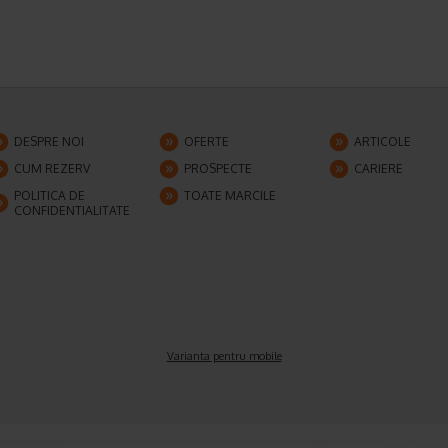
DESPRE NOI
OFERTE
ARTICOLE
CUM REZERV
PROSPECTE
CARIERE
POLITICA DE
TOATE MARCILE
CONFIDENTIALITATE
Varianta pentru mobile