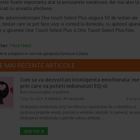
 este foarte importanta atat la persoanele sanatoase, dar mai ales la 
icati cu aceasta afectiune.
de automonitorizare One touch Select Plus asigura 50 de testari ale
i, testari care se pot face usor si comod la domiciliu, cu ajutorul apar
 a glicemiei One Touch Select Plus si One Touch Select Plus Flex.
tor:
TRUSTMED
et te asteptam in cea mai apropiata farmacie Catena
E MAI RECENTE ARTICOLE
Cum sa va dezvoltati inteligenta emotionala: m
prin care va puteti imbunatati EQ-ul
Boli neurologice si psihice
Timp de citire:
4 minute, 39 secunde
6 augus
Inteligenta emotionala (EQ) se refera la capacitatea de a identifica si
gestiona propriile emotii, precum si emotiile celorlalti. In general, se sp
inteligenta emotionala cuprinde cateva abilitati:…