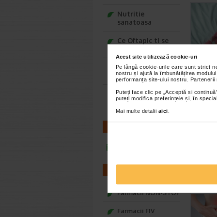
Nutritie
sanatoasa
Ce Oftapic ti se
potriveste
Acest site utilizează cookie-uri
Adora – Adorabili
Pe lângă cookie-urile care sunt strict 
nostru și ajută la îmbunătățirea modului
din prima clipa
performanța site-ului nostru. Partenerii
Puteți face clic pe „Acceptă si continuă”
Seturi cadou
puteți modifica preferințele și, în spec
Baylis&Harding
Mai multe detalii
aici
.
CONTACT
infoline@catena.ro
FARMACII
Farmacii NON-STOP
Farmacii FIV