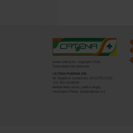
www.catena.ro - copyright 2026,
Toate drepturile rezervate
CATENA PHARMA SRL
Nr. Registrul Comerţului: J03/2710/2023
CUI: RO 3008793
Adresă sediu social: judetul Argeş,
municipiul Piteşti, strada Banat nr.2