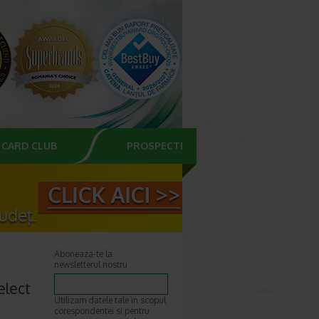
CARD CLUB
PROSPECTE
Aboneaza-te la
newsletterul nostru
elect
Utilizam datele tale in scopul
corespondentei si pentru