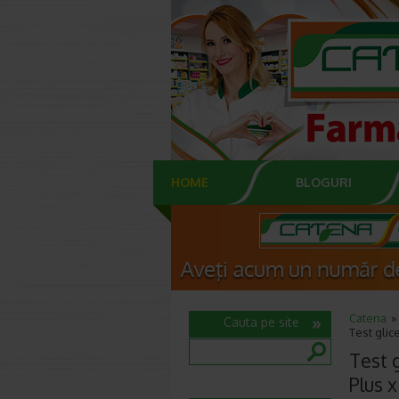
HOME
BLOGURI
Catena
Cauta pe site
Test glic
Test 
Plus x