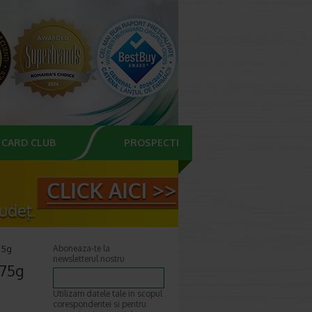
CARD CLUB
PROSPECTE
75g
Aboneaza-te la
newsletterul nostru
 75g
Utilizam datele tale in scopul
corespondentei si pentru