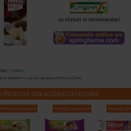
cu sfaturi si recomandari
tor:
TORRAS
et te asteptam in cea mai apropiata farmacie Catena
I PRODUSE DIN ACEEASI CATEGORIE
Plătești 2, primești 3
Plătești 2, primești 3
Plătești 2, pr