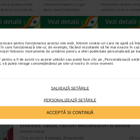
 alune de padure este
masurare temperaturii apei
tensiometru de brat comp
 pe baza unui mix de…
pentru baia (imbaierea)…
automat, cu doua metod
necesare pentru funcționarea acestui site web, folosim cookie-uri care ne ajută să î
E MAI RECENTE ARTICOLE
 în care funcționează site-ul, de exemplu, făcând rezultatele să fie mai exacte în caz
 noștri folosesc instrumente de urmărire pentru a oferi publicitate personalizată pe ba
 pentru a fi de acord cu aceste utilizări sau puteți face clic pe „Personalizează setăr
Cum sa va dezvoltati inteligenta emotionala: m
ial, vă puteți retrage consimțământul pe site-ul nostru în orice moment.
prin care va puteti imbunatati EQ-ul
Boli neurologice si psihice
Timp de citire:
4 minute, 30 secunde
5 augus
Inteligenta emotionala (EQ) se refera la capacitatea de a identifica si
SALVEAZĂ SETĂRILE
gestiona propriile emotii, precum si emotiile celorlalti. In general, se sp
inteligenta emotionala cuprinde cateva abilitati:…
PERSONALIZEAZĂ SETĂRILE
ACCEPTĂ SI CONTINUĂ
Enurezis: cauze, factori declansatori si solutii
Sistem urinar
Timp de citire:
4 minute, 32 secunde
28 iul