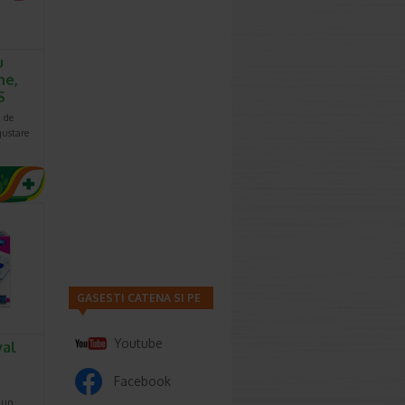
u
ne,
S
 de
gustare
GASESTI CATENA SI PE
Youtube
val
Facebook
 un