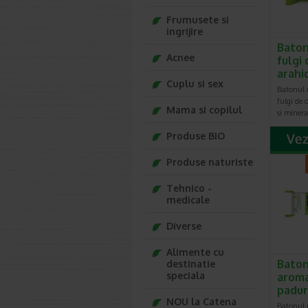
Frumusete si
ingrijire
Baton
Acnee
fulgi 
arahi
Cuplu si sex
Batonul n
fulgi de 
Mama si copilul
si minera
Produse BIO
Produse naturiste
Tehnico -
medicale
Diverse
Alimente cu
Baton
destinatie
speciala
aroma
padur
NOU la Catena
Batonul p