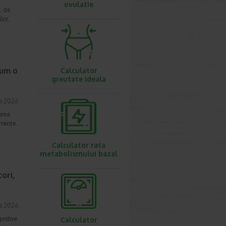
ovulatie
, de
lor,
cum o
Calculator
greutate ideala
ie 2026
prea
imente.
Calculator rata
metabolismului bazal
ori,
ie 2026
gestive
Calculator