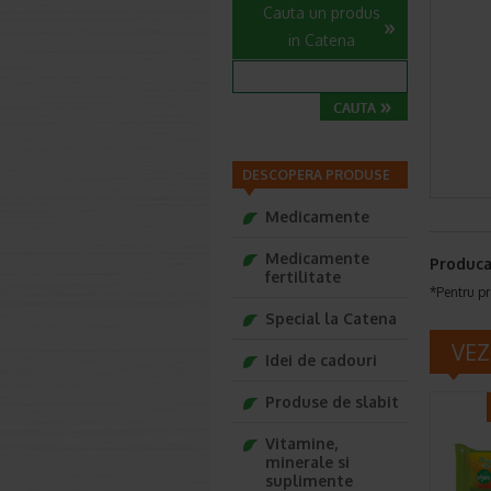
Cauta un produs
in Catena
DESCOPERA PRODUSE
Medicamente
Medicamente
Produca
fertilitate
*Pentru pr
Special la Catena
VEZ
Idei de cadouri
Produse de slabit
Vitamine,
minerale si
suplimente