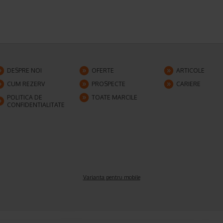
DESPRE NOI
OFERTE
ARTICOLE
CUM REZERV
PROSPECTE
CARIERE
POLITICA DE
TOATE MARCILE
CONFIDENTIALITATE
Varianta pentru mobile