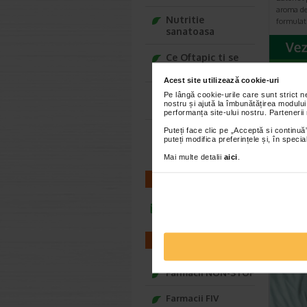
aroma de
Nutritie
formulat
sanatoasa
Ce Oftapic ti se
potriveste
Acest site utilizează cookie-uri
Adora – Adorabili
Pe lângă cookie-urile care sunt strict 
CEL
nostru și ajută la îmbunătățirea modului
din prima clipa
performanța site-ului nostru. Partenerii
Puteți face clic pe „Acceptă si continuă”
Seturi cadou
puteți modifica preferințele și, în spec
Baylis&Harding
Mai multe detalii
aici
.
CONTACT
infoline@catena.ro
FARMACII
Farmacii NON-STOP
Farmacii FIV