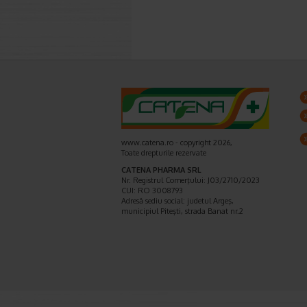
www.catena.ro - copyright 2026,
Toate drepturile rezervate
CATENA PHARMA SRL
Nr. Registrul Comerţului: J03/2710/2023
CUI: RO 3008793
Adresă sediu social: judetul Argeş,
municipiul Piteşti, strada Banat nr.2