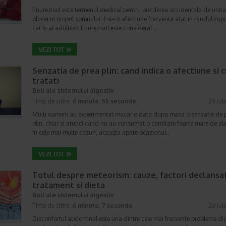
Enurezisul este termenul medical pentru pierderea accidentala de urina
obicei in timpul somnului. Este o afectiune frecventa atat in randul copii
cat si al adultilor. Enurezisul este considerat…
Senzatia de prea plin: cand indica o afectiune si 
tratati
Boli ale sistemului digestiv
Timp de citire:
4 minute, 55 secunde
26 iul
Multi oameni au experimentat macar o data dupa masa o senzatie de 
plin, chiar si atunci cand nu au consumat o cantitate foarte mare de al
In cele mai multe cazuri, aceasta apare ocazional…
Totul despre meteorism: cauze, factori declansat
tratament si dieta
Boli ale sistemului digestiv
Timp de citire:
6 minute, 7 secunde
26 iul
Disconfortul abdominal este una dintre cele mai frecvente probleme di