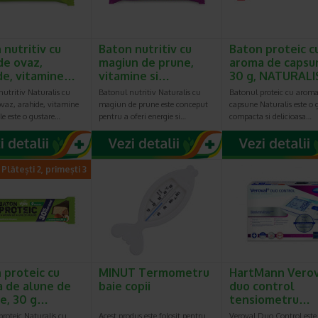
 nutritiv cu
Baton nutritiv cu
Baton proteic c
de ovaz,
magiun de prune,
aroma de capsu
de, vitamine…
vitamine si…
30 g, NATURALI
utritiv Naturalis cu
Batonul nutritiv Naturalis cu
Batonul proteic cu aroma
ovaz, arahide, vitamine
magiun de prune este conceput
capsune Naturalis este o 
le este o gustare…
pentru a oferi energie si…
compacta si delicioasa…
Plătești 2, primești 3
 proteic cu
MINUT Termometru
HartMann Vero
 de alune de
baie copii
duo control
e, 30 g…
tensiometru…
roteic Naturalis cu
Acest produs este folosit pentru
Veroval Duo Control este