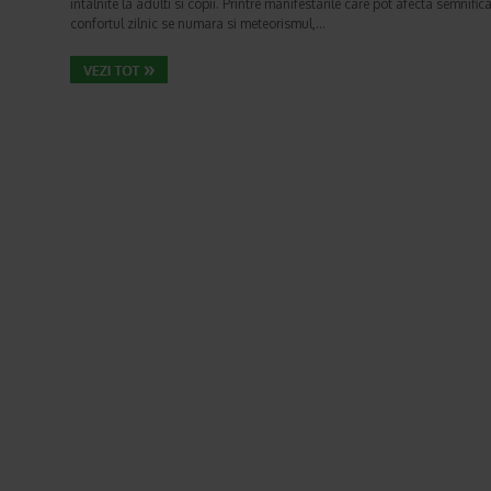
intalnite la adulti si copii. Printre manifestarile care pot afecta semnifica
confortul zilnic se numara si meteorismul,…