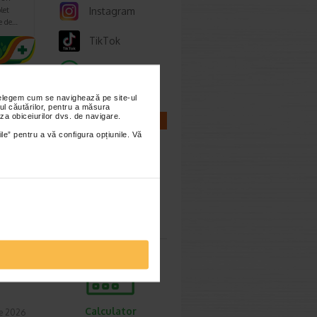
Instagram
let
e de…
TikTok
Whatsapp
nțelegem cum se navighează pe site-ul
ul căutărilor, pentru a măsura
za obiceiurilor dvs. de navigare.
CALCULATOARE
ile” pentru a vă configura opțiunile. Vă
etode
t 2026
Calculator
une ca
sarcina
Calculator
ie 2026