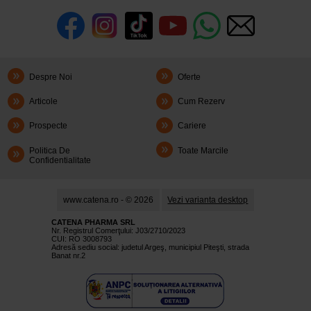
Despre Noi
Oferte
Articole
Cum Rezerv
Prospecte
Cariere
Politica De
Toate Marcile
Confidentialitate
www.catena.ro - © 2026
Vezi varianta desktop
CATENA PHARMA SRL
Nr. Registrul Comerţului: J03/2710/2023
CUI: RO 3008793
Adresă sediu social: judetul Argeş, municipiul Piteşti, strada
Banat nr.2