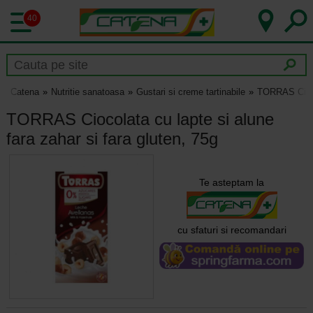
40
Catena
Nutritie sanatoasa
Gustari si creme tartinabile
TORRAS Ciocol
TORRAS Ciocolata cu lapte si alune
fara zahar si fara gluten, 75g
Te asteptam la
cu sfaturi si recomandari