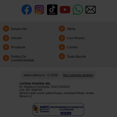
Despre Noi
Oferte
Articole
Cum Rezerv
Prospecte
Cariere
Politica De
Toate Marcile
Confidentialitate
www.catena.ro - © 2026
Vezi varianta desktop
CATENA PHARMA SRL
Nr. Registrul Comerţului: J03/2710/2023
CUI: RO 3008793
Adresă sediu social: judetul Argeş, municipiul Piteşti, strada
Banat nr.2