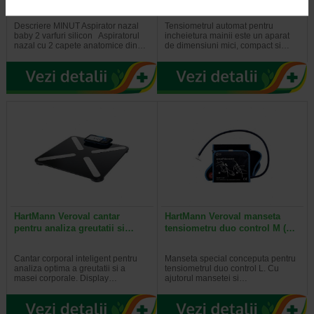
Descriere MINUT Aspirator nazal
Tensiometrul automat pentru
baby 2 varfuri silicon Aspiratorul
incheietura mainii este un aparat
nazal cu 2 capete anatomice din…
de dimensiuni mici, compact si…
HartMann Veroval cantar
HartMann Veroval manseta
pentru analiza greutatii si…
tensiometru duo control M (…
Cantar corporal inteligent pentru
Manseta special conceputa pentru
analiza optima a greutatii si a
tensiometrul duo control L. Cu
masei corporale. Display…
ajutorul mansetei si…