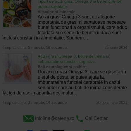
Tipuri de acizi grasi Omega 3 si beneficiile lor
pentru sanatate
Vitamine si minerale
Acizii grasi Omega 3 sunt o categorie
importanta de grasimi sanatoase necesare
bunei functionari a organismului, care aduc
totodata si o serie de beneficii daca sunt
inclusi constant in alimentatie. Spunem…
Timp de citire:
5 minute, 58 secunde
25 iunie 2024
Acizii grasi Omega 3, bolile de inima si
imbunatatirea functiei cognitive
Boli neurologice si psihice
Doi acizi grasi Omega 3, care se gasesc in
uleiul de peste, ar putea ajuta la
imbunatatirea functiei cerebrale in cazul
seniorilor care au boli de inima considerate
factori de risc in aparitia declinului…
Timp de citire:
3 minute, 54 secunde
25 noiembrie 2021
infoline@catena.ro
CallCenter