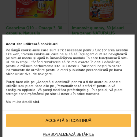
Coenzima Q10 + Omega 3, 30
Imunovit gummy, 30 jeleuri
capsule, Naturalis
fara zahar, NATURALIS
Acest site utilizează cookie-uri
Naturalis Coenzima Q10 + Omega
Imunovit Gummy este un supliment
Pe lângă cookie-urile care sunt strict necesare pentru funcționarea acestui
3 este un supliment alimentar sub
alimentar sub forma de jeleuri, fara
site web, folosim cookie-uri care ne ajută să înțelegem cum se navighează
forma de capsule gelatinoase…
zahar, creat special pentru a…
pe site-ul nostru și ajută la îmbunătățirea modului în care funcționează site-
ul, de exemplu, făcând rezultatele să fie mai exacte în cazul căutărilor,
pentru a măsura performanța site-ului nostru. Partenerii noștri folosesc
instrumente de urmărire pentru a oferi publicitate personalizată pe baza
obiceiurilor dvs. de navigare.
Puteți face clic pe „Acceptă si continuă” pentru a fi de acord cu aceste
utilizări sau puteți face clic pe „Personalizează setările” pentru a vă
configura opțiunile. Vă puteți modifica preferințele și, în special, vă puteți
retrage consimțământul pe site-ul nostru în orice moment.
Mai multe detalii
aici
.
ACCEPTĂ SI CONTINUĂ
MINUT Aspirator nazal baby 2
Tensiometru automat pentru
PERSONALIZEAZĂ SETĂRILE
varfuri silicon
incheietura DB-23