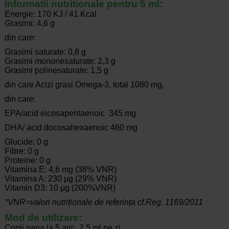
Informatii nutritionale pentru 5 ml:
Energie: 170 KJ / 41 Kcal
Grasimi: 4,6 g
din care:
Grasimi saturate: 0,8 g
Grasimi mononesaturate: 2,3 g
Grasimi polinesaturate: 1,5 g
din care Acizi grasi Omega-3, total 1080 mg,
din care:
EPA/acid eicosapentaenoic 345 mg
DHA/ acid docosahexaenoic 460 mg
Glucide: 0 g
Fibre: 0 g
Proteine: 0 g
Vitamina E: 4,6 mg (38% VNR)
Vitamina A: 230 μg (29% VNR)
Vitamin D3: 10 μg (200%VNR)
*VNR=valori nutriționale de referința cf.Reg. 1169/2011
Mod de utilizare:
Copii pana la 5 ani: 2.5 ml pe zi.