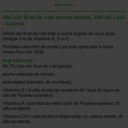
Descriere
Ulei din ficat de cod aroma lamaie, 240 ml, Lysi
- Catena
Uleiul din ficat de cod este o sursa bogata de acizi grasi
Omega-3 si de vitamine A, D si E.
Puritatea uleiurilor de peste Lysi este apreciata in toata
lumea înca din 1938.
Ingrediente:
98,7% Ulei din ficat de cod (peste),
aroma
naturala de lamaie,
antioxidant
(amestec de tocoferol),
Vitamina E / d-alfa acetat de tocoferol din Soia (in baza de
ulei de Floarea-soarelui),
Vitamina A / palmitat de retinil (ulei de Floarea-soarelui, dl-
alfa tocoferol),
Vitamina D3 / colecalciferol (trigliceride cu catena medie, dl-
alfa tocoferol).