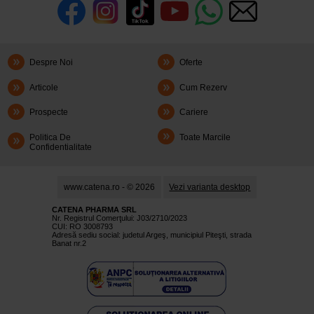
Despre Noi
Oferte
Articole
Cum Rezerv
Prospecte
Cariere
Politica De
Toate Marcile
Confidentialitate
www.catena.ro - © 2026
Vezi varianta desktop
CATENA PHARMA SRL
Nr. Registrul Comerţului: J03/2710/2023
CUI: RO 3008793
Adresă sediu social: judetul Argeş, municipiul Piteşti, strada
Banat nr.2