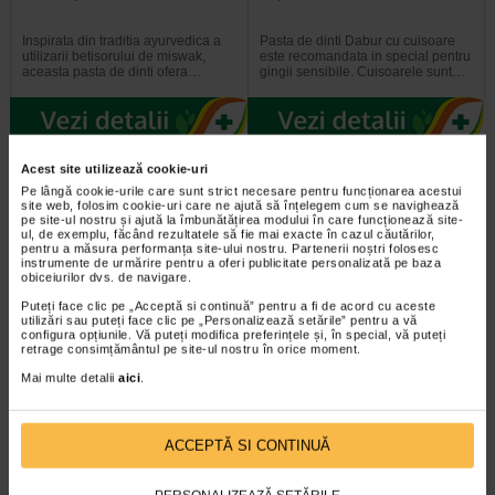
Inspirata din traditia ayurvedica a
Pasta de dinti Dabur cu cuisoare
utilizarii betisorului de miswak,
este recomandata in special pentru
aceasta pasta de dinti ofera…
gingii sensibile. Cuisoarele sunt…
Acest site utilizează cookie-uri
Plătești 2, primești 3
Plătești 2, primești 3
Pe lângă cookie-urile care sunt strict necesare pentru funcționarea acestui
site web, folosim cookie-uri care ne ajută să înțelegem cum se navighează
pe site-ul nostru și ajută la îmbunătățirea modului în care funcționează site-
ul, de exemplu, făcând rezultatele să fie mai exacte în cazul căutărilor,
pentru a măsura performanța site-ului nostru. Partenerii noștri folosesc
instrumente de urmărire pentru a oferi publicitate personalizată pe baza
obiceiurilor dvs. de navigare.
Puteți face clic pe „Acceptă si continuă” pentru a fi de acord cu aceste
utilizări sau puteți face clic pe „Personalizează setările” pentru a vă
configura opțiunile. Vă puteți modifica preferințele și, în special, vă puteți
Pasta de dinti albire cu
Pasta de dinti cu efect
retrage consimțământul pe site-ul nostru în orice moment.
Carbune Activ, fara fluor, 100…
antibacterian cu Neem, fara…
Mai multe detalii
aici
.
Pasta de dinti Dabur cu carbune
Pasta de dinti Dabur cu Neem este
activ, piper negru si ghimbir ofera o
inspirata din traditia ayurvedica si
curatare profunda si o senzatie…
valorifica proprietatile naturale…
ACCEPTĂ SI CONTINUĂ