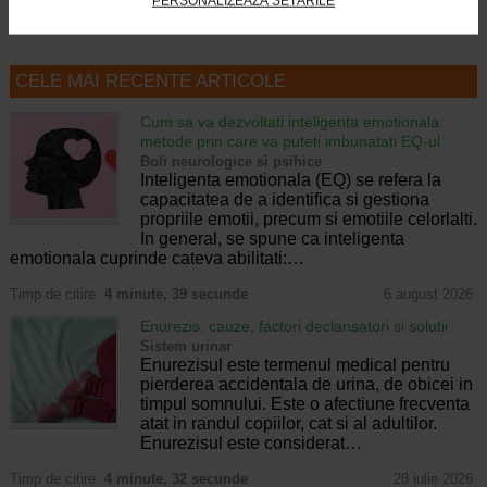
PERSONALIZEAZĂ SETĂRILE
CELE MAI RECENTE ARTICOLE
Cum sa va dezvoltati inteligenta emotionala:
metode prin care va puteti imbunatati EQ-ul
Boli neurologice si psihice
Inteligenta emotionala (EQ) se refera la
capacitatea de a identifica si gestiona
propriile emotii, precum si emotiile celorlalti.
In general, se spune ca inteligenta
emotionala cuprinde cateva abilitati:…
Timp de citire:
4 minute, 39 secunde
6 august 2026
Enurezis: cauze, factori declansatori si solutii
Sistem urinar
Enurezisul este termenul medical pentru
pierderea accidentala de urina, de obicei in
timpul somnului. Este o afectiune frecventa
atat in randul copiilor, cat si al adultilor.
Enurezisul este considerat…
Timp de citire:
4 minute, 32 secunde
28 iulie 2026