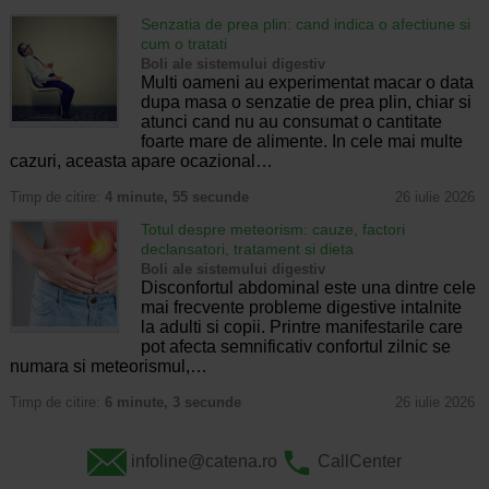
Senzatia de prea plin: cand indica o afectiune si
cum o tratati
Boli ale sistemului digestiv
Multi oameni au experimentat macar o data
dupa masa o senzatie de prea plin, chiar si
atunci cand nu au consumat o cantitate
foarte mare de alimente. In cele mai multe
cazuri, aceasta apare ocazional…
Timp de citire:
4 minute, 55 secunde
26 iulie 2026
Totul despre meteorism: cauze, factori
declansatori, tratament si dieta
Boli ale sistemului digestiv
Disconfortul abdominal este una dintre cele
mai frecvente probleme digestive intalnite
la adulti si copii. Printre manifestarile care
pot afecta semnificativ confortul zilnic se
numara si meteorismul,…
Timp de citire:
6 minute, 3 secunde
26 iulie 2026
infoline@catena.ro
CallCenter