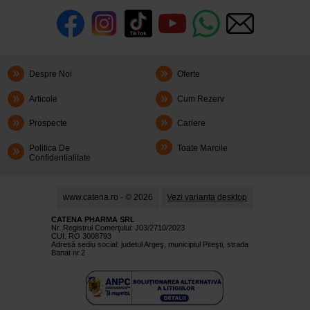
Despre Noi
Oferte
Articole
Cum Rezerv
Prospecte
Cariere
Politica De
Toate Marcile
Confidentialitate
www.catena.ro - © 2026
Vezi varianta desktop
CATENA PHARMA SRL
Nr. Registrul Comerţului: J03/2710/2023
CUI: RO 3008793
Adresă sediu social: judetul Argeş, municipiul Piteşti, strada
Banat nr.2