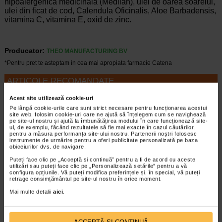
hipoalergenica medicinala (Medilan), ulei de oarea soarelui,
ulei din ficat de cod, Calendula Oficinalis, Aloe Barbadensis,
vitamina C, vitamina E, oxid de zinc.
Producator:
THEO MANUFACTURING BV
*Pentru pret te asteptam in cea mai apropiata farmacie Catena
ARTICOLE RECOMANDATE
Acest site utilizează cookie-uri
Ulcer varicos: cauze, factori de risc si tratament
Pe lângă cookie-urile care sunt strict necesare pentru funcționarea acestui
Boli ale sistemului circulator
site web, folosim cookie-uri care ne ajută să înțelegem cum se navighează
Ulcerul varicos, cunoscut si sub denumirea
pe site-ul nostru și ajută la îmbunătățirea modului în care funcționează site-
de ulcer de staza venoasa sau ulcer venos,
ul, de exemplu, făcând rezultatele să fie mai exacte în cazul căutărilor,
pentru a măsura performanța site-ului nostru. Partenerii noștri folosesc
este de fapt o rana care se vindeca mai
instrumente de urmărire pentru a oferi publicitate personalizată pe baza
greu decat ar fi normal. Apare pe fondul
obiceiurilor dvs. de navigare.
unor problemele ale fluxului sangvin…
Puteți face clic pe „Acceptă si continuă” pentru a fi de acord cu aceste
utilizări sau puteți face clic pe „Personalizează setările” pentru a vă
Timp de citire:
5 minute, 7 secunde
19 mai 2023
configura opțiunile. Vă puteți modifica preferințele și, în special, vă puteți
retrage consimțământul pe site-ul nostru în orice moment.
Ce este, cum arata si cum se trateaza arsura de
Mai multe detalii
aici
.
grad 1
Articole
Arsura de grad 1 se mai numeste si arsura
superficiala, fiind astfel evident ca vorbim