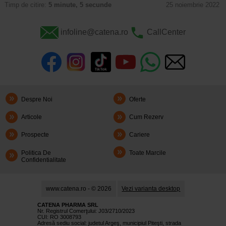
Timp de citire:
5 minute, 5 secunde
25 noiembrie 2022
infoline@catena.ro
CallCenter
Despre Noi
Oferte
Articole
Cum Rezerv
Prospecte
Cariere
Politica De
Toate Marcile
Confidentialitate
www.catena.ro - © 2026
Vezi varianta desktop
CATENA PHARMA SRL
Nr. Registrul Comerţului: J03/2710/2023
CUI: RO 3008793
Adresă sediu social: judetul Argeş, municipiul Piteşti, strada