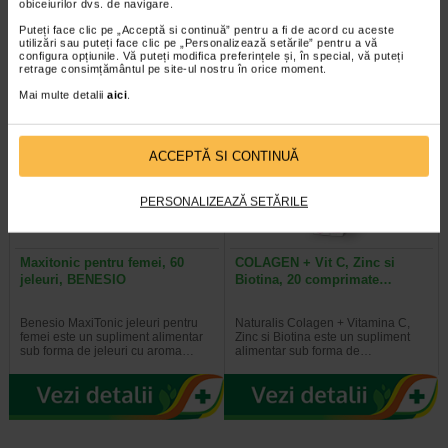
o formula fortifianta alcatuita din
barbati este un supliment alimentar
obiceiurilor dvs. de navigare.
aminoacizi, minerale si 11…
sub forma de jeleuri cu aroma…
Puteți face clic pe „Acceptă si continuă” pentru a fi de acord cu aceste
utilizări sau puteți face clic pe „Personalizează setările” pentru a vă
configura opțiunile. Vă puteți modifica preferințele și, în special, vă puteți
retrage consimțământul pe site-ul nostru în orice moment.
Mai multe detalii
aici
.
Plătești 2, primești 3
Plătești 2, primești 3
ACCEPTĂ SI CONTINUĂ
PERSONALIZEAZĂ SETĂRILE
Maxitonic pentru femei, 60
COLAGEN + Vit C, Zinc si
jeleuri, BENESIO
Biotina, 20 comprimate…
Benesio MaxiTonic jeleuri pentru
Naturalis Colagen + Vitamina C,
femei este un supliment alimentar
Zinc si Biotina este un supliment
sub forma de jeleuri cu aroma…
alimentar sub forma de…