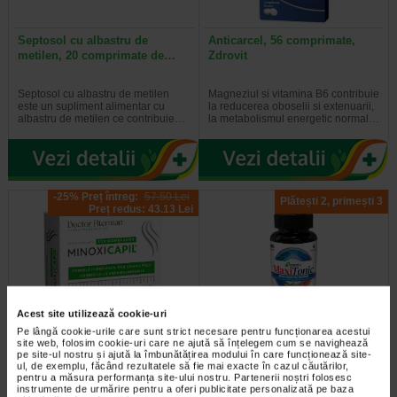
Septosol cu albastru de
Anticarcel, 56 comprimate,
metilen, 20 comprimate de…
Zdrovit
Septosol cu albastru de metilen
Magneziul si vitamina B6 contribuie
este un supliment alimentar cu
la reducerea oboselii si extenuarii,
albastru de metilen ce contribuie…
la metabolismul energetic normal…
-25% Preț întreg:
57.50 Lei
Plătești 2, primești 3
Preț redus: 43.13 Lei
Acest site utilizează cookie-uri
Pe lângă cookie-urile care sunt strict necesare pentru funcționarea acestui
Minoxicapil, 30 capsule,
Maxitonic pentru barbati, 60
site web, folosim cookie-uri care ne ajută să înțelegem cum se navighează
DOCTOR FITERMAN
jeleuri, BENESIO
pe site-ul nostru și ajută la îmbunătățirea modului în care funcționează site-
ul, de exemplu, făcând rezultatele să fie mai exacte în cazul căutărilor,
pentru a măsura performanța site-ului nostru. Partenerii noștri folosesc
Doctor Fiterman MINOXICAPIL este
Benesio MaxiTonic jeleuri pentru
instrumente de urmărire pentru a oferi publicitate personalizată pe baza