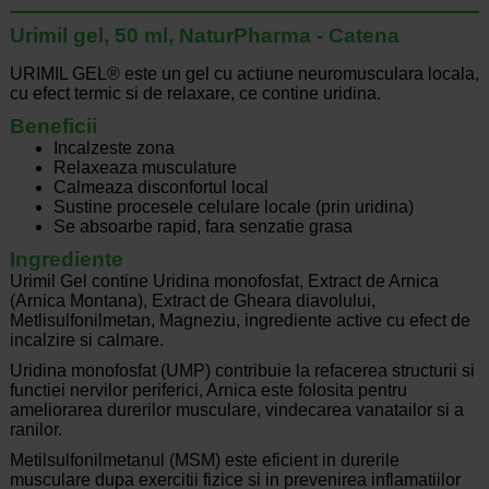
Urimil gel, 50 ml, NaturPharma - Catena
URIMIL GEL® este un gel cu actiune neuromusculara locala,
cu efect termic si de relaxare, ce contine uridina.
Beneficii
Incalzeste zona
Relaxeaza musculature
Calmeaza disconfortul local
Sustine procesele celulare locale (prin uridina)
Se absoarbe rapid, fara senzatie grasa
Ingrediente
Urimil Gel contine Uridina monofosfat, Extract de Arnica
(Arnica Montana), Еxtract de Gheara diavolului,
Мetlisulfonilmetan, Мagneziu, ingrediente active cu efect de
incalzire si calmare.
Uridina monofosfat (UMP) contribuie la refacerea structurii si
functiei nervilor periferici, Arnica este folosita pentru
ameliorarea durerilor musculare, vindecarea vanatailor si a
ranilor.
Metilsulfonilmetanul (MSM) este eficient in durerile
musculare dupa exercitii fizice si in prevenirea inflamatiilor