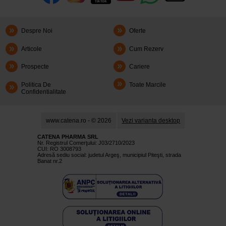
Despre Noi
Oferte
Articole
Cum Rezerv
Prospecte
Cariere
Politica De
Toate Marcile
Confidentialitate
www.catena.ro - © 2026
Vezi varianta desktop
CATENA PHARMA SRL
Nr. Registrul Comerţului: J03/2710/2023
CUI: RO 3008793
Adresă sediu social: judetul Argeş, municipiul Piteşti, strada
Banat nr.2