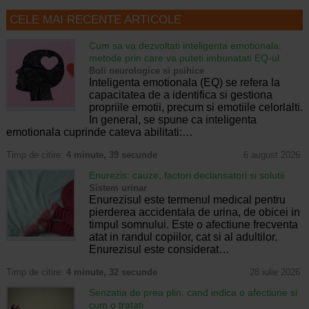
CELE MAI RECENTE ARTICOLE
Cum sa va dezvoltati inteligenta emotionala:
metode prin care va puteti imbunatati EQ-ul
Boli neurologice si psihice
Inteligenta emotionala (EQ) se refera la
capacitatea de a identifica si gestiona
propriile emotii, precum si emotiile celorlalti.
In general, se spune ca inteligenta
emotionala cuprinde cateva abilitati:…
Timp de citire:
4 minute, 39 secunde
6 august 2026
Enurezis: cauze, factori declansatori si solutii
Sistem urinar
Enurezisul este termenul medical pentru
pierderea accidentala de urina, de obicei in
timpul somnului. Este o afectiune frecventa
atat in randul copiilor, cat si al adultilor.
Enurezisul este considerat…
Timp de citire:
4 minute, 32 secunde
28 iulie 2026
Senzatia de prea plin: cand indica o afectiune si
cum o tratati