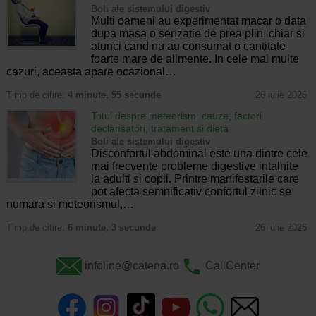
Boli ale sistemului digestiv
Multi oameni au experimentat macar o data
dupa masa o senzatie de prea plin, chiar si
atunci cand nu au consumat o cantitate
foarte mare de alimente. In cele mai multe
cazuri, aceasta apare ocazional…
Timp de citire:
4 minute, 55 secunde
26 iulie 2026
Totul despre meteorism: cauze, factori
declansatori, tratament si dieta
Boli ale sistemului digestiv
Disconfortul abdominal este una dintre cele
mai frecvente probleme digestive intalnite
la adulti si copii. Printre manifestarile care
pot afecta semnificativ confortul zilnic se
numara si meteorismul,…
Timp de citire:
6 minute, 3 secunde
26 iulie 2026
infoline@catena.ro
CallCenter