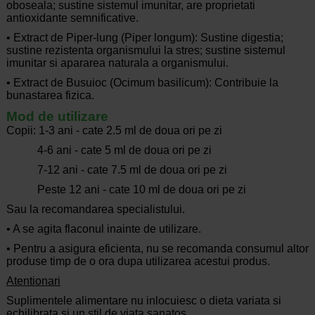
oboseala; sustine sistemul imunitar, are proprietati
antioxidante semnificative.
• Extract de Piper-lung (Piper longum): Sustine digestia;
sustine rezistenta organismului la stres; sustine sistemul
imunitar si apararea naturala a organismului.
• Extract de Busuioc (Ocimum basilicum): Contribuie la
bunastarea fizica.
Mod de utilizare
Copii: 1-3 ani - cate 2.5 ml de doua ori pe zi
4-6 ani - cate 5 ml de doua ori pe zi
7-12 ani - cate 7.5 ml de doua ori pe zi
Peste 12 ani - cate 10 ml de doua ori pe zi
Sau la recomandarea specialistului.
• A se agita flaconul inainte de utilizare.
• Pentru a asigura eficienta, nu se recomanda consumul altor
produse timp de o ora dupa utilizarea acestui produs.
Atentionari
Suplimentele alimentare nu inlocuiesc o dieta variata si
echilibrata si un stil de viata sanatos.