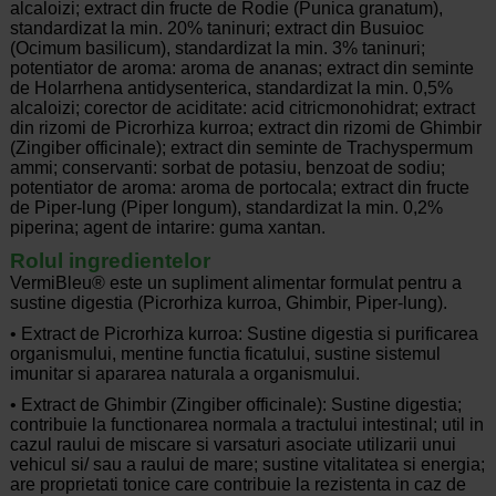
alcaloizi; extract din fructe de Rodie (Punica granatum),
standardizat la min. 20% taninuri; extract din Busuioc
(Ocimum basilicum), standardizat la min. 3% taninuri;
potentiator de aroma: aroma de ananas; extract din seminte
de Holarrhena antidysenterica, standardizat la min. 0,5%
alcaloizi; corector de aciditate: acid citricmonohidrat; extract
din rizomi de Picrorhiza kurroa; extract din rizomi de Ghimbir
(Zingiber officinale); extract din seminte de Trachyspermum
ammi; conservanti: sorbat de potasiu, benzoat de sodiu;
potentiator de aroma: aroma de portocala; extract din fructe
de Piper-lung (Piper longum), standardizat la min. 0,2%
piperina; agent de intarire: guma xantan.
Rolul ingredientelor
VermiBleu® este un supliment alimentar formulat pentru a
sustine digestia (Picrorhiza kurroa, Ghimbir, Piper-lung).
• Extract de Picrorhiza kurroa: Sustine digestia si purificarea
organismului, mentine functia ficatului, sustine sistemul
imunitar si apararea naturala a organismului.
• Extract de Ghimbir (Zingiber officinale): Sustine digestia;
contribuie la functionarea normala a tractului intestinal; util in
cazul raului de miscare si varsaturi asociate utilizarii unui
vehicul si/ sau a raului de mare; sustine vitalitatea si energia;
are proprietati tonice care contribuie la rezistenta in caz de