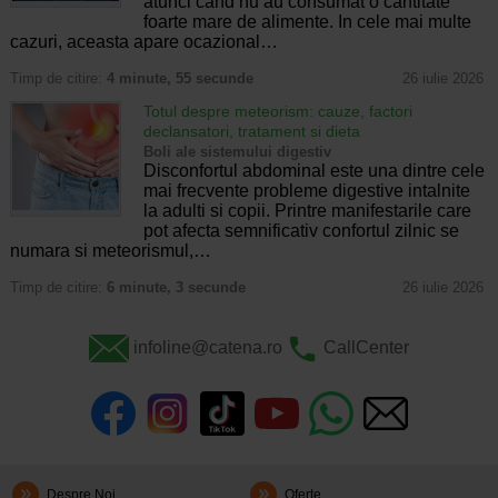
atunci cand nu au consumat o cantitate
foarte mare de alimente. In cele mai multe
cazuri, aceasta apare ocazional…
Timp de citire:
4 minute, 55 secunde
26 iulie 2026
Totul despre meteorism: cauze, factori
declansatori, tratament si dieta
Boli ale sistemului digestiv
Disconfortul abdominal este una dintre cele
mai frecvente probleme digestive intalnite
la adulti si copii. Printre manifestarile care
pot afecta semnificativ confortul zilnic se
numara si meteorismul,…
Timp de citire:
6 minute, 3 secunde
26 iulie 2026
infoline@catena.ro
CallCenter
Despre Noi
Oferte