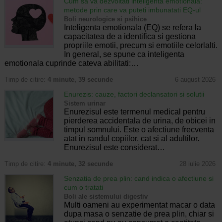
Cum sa va dezvoltati inteligenta emotionala:
metode prin care va puteti imbunatati EQ-ul
Boli neurologice si psihice
Inteligenta emotionala (EQ) se refera la
capacitatea de a identifica si gestiona
propriile emotii, precum si emotiile celorlalti.
In general, se spune ca inteligenta
emotionala cuprinde cateva abilitati:…
Timp de citire:
4 minute, 39 secunde
6 august 2026
Enurezis: cauze, factori declansatori si solutii
Sistem urinar
Enurezisul este termenul medical pentru
pierderea accidentala de urina, de obicei in
timpul somnului. Este o afectiune frecventa
atat in randul copiilor, cat si al adultilor.
Enurezisul este considerat…
Timp de citire:
4 minute, 32 secunde
28 iulie 2026
Senzatia de prea plin: cand indica o afectiune si
cum o tratati
Boli ale sistemului digestiv
Multi oameni au experimentat macar o data
dupa masa o senzatie de prea plin, chiar si