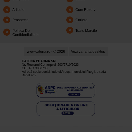
Articole
Cum Rezerv
Prospecte
Cariere
Politica De
Toate Marcile
Confidentialitate
www.catena.ro - © 2026
Vezi varianta desktop
CATENA PHARMA SRL
Nr. Registrul Comerţului: J03/2710/2023
CUI: RO 3008793
Adresă sediu social: judetul Argeş, municipiul Piteşti, strada
Banat nr.2