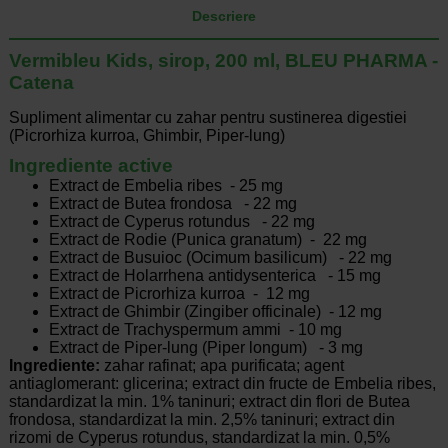
Descriere
Vermibleu Kids, sirop, 200 ml, BLEU PHARMA -
Catena
Supliment alimentar cu zahar pentru sustinerea digestiei
(Picrorhiza kurroa, Ghimbir, Piper-lung)
Ingrediente active
Extract de Embelia ribes - 25 mg
Extract de Butea frondosa - 22 mg
Extract de Cyperus rotundus - 22 mg
Extract de Rodie (Punica granatum) - 22 mg
Extract de Busuioc (Ocimum basilicum) - 22 mg
Extract de Holarrhena antidysenterica - 15 mg
Extract de Picrorhiza kurroa - 12 mg
Extract de Ghimbir (Zingiber officinale) - 12 mg
Extract de Trachyspermum ammi - 10 mg
Extract de Piper-lung (Piper longum) - 3 mg
Ingrediente:
zahar rafinat; apa purificata; agent
antiaglomerant: glicerina; extract din fructe de Embelia ribes,
standardizat la min. 1% taninuri; extract din flori de Butea
frondosa, standardizat la min. 2,5% taninuri; extract din
rizomi de Cyperus rotundus, standardizat la min. 0,5%