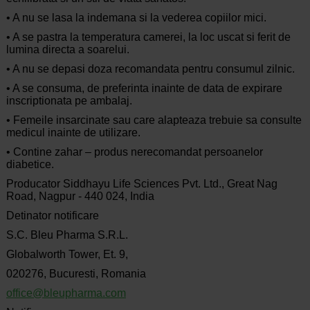
• A nu se lasa la indemana si la vederea copiilor mici.
• A se pastra la temperatura camerei, la loc uscat si ferit de
lumina directa a soarelui.
• A nu se depasi doza recomandata pentru consumul zilnic.
• A se consuma, de preferinta inainte de data de expirare
inscriptionata pe ambalaj.
• Femeile insarcinate sau care alapteaza trebuie sa consulte
medicul inainte de utilizare.
• Contine zahar – produs nerecomandat persoanelor
diabetice.
Producator Siddhayu Life Sciences Pvt. Ltd., Great Nag
Road, Nagpur - 440 024, India
Detinator notificare
S.C. Bleu Pharma S.R.L.
Globalworth Tower, Et. 9,
020276, Bucuresti, Romania
office@bleupharma.com