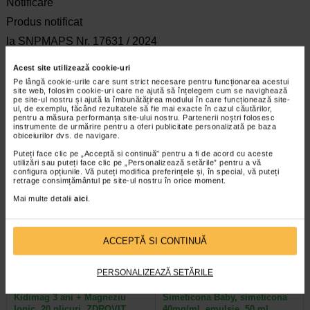
Notificare
Produs notificat
la SNPMAPS Nr. 17631 / 2024
Acest site utilizează cookie-uri
Pe lângă cookie-urile care sunt strict necesare pentru funcționarea acestui
site web, folosim cookie-uri care ne ajută să înțelegem cum se navighează
pe site-ul nostru și ajută la îmbunătățirea modului în care funcționează site-
ul, de exemplu, făcând rezultatele să fie mai exacte în cazul căutărilor,
Brand:
BLEU PHARMA
pentru a măsura performanța site-ului nostru. Partenerii noștri folosesc
instrumente de urmărire pentru a oferi publicitate personalizată pe baza
*Pentru pret te asteptam in cea mai apropiata farmacie Catena
obiceiurilor dvs. de navigare.
Puteți face clic pe „Acceptă si continuă” pentru a fi de acord cu aceste
utilizări sau puteți face clic pe „Personalizează setările” pentru a vă
VEZI PRODUSE DIN ACEEASI CATEGORIE
configura opțiunile. Vă puteți modifica preferințele și, în special, vă puteți
retrage consimțământul pe site-ul nostru în orice moment.
-25%
Plătești 2, primești 3
Mai multe detalii
aici
.
ACCEPTĂ SI CONTINUĂ
PERSONALIZEAZĂ SETĂRILE
Kidimag 3 ani + Magneziu
Simeticona Baby, simeticona
Ionic, 20 plicuri, ZDROVIT
40mg/ml, emulsie, 50 ml…