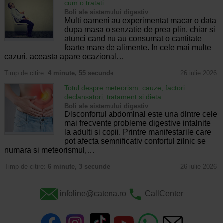
cum o tratati
Boli ale sistemului digestiv
Multi oameni au experimentat macar o data
dupa masa o senzatie de prea plin, chiar si
atunci cand nu au consumat o cantitate
foarte mare de alimente. In cele mai multe
cazuri, aceasta apare ocazional…
Timp de citire:
4 minute, 55 secunde
26 iulie 2026
Totul despre meteorism: cauze, factori
declansatori, tratament si dieta
Boli ale sistemului digestiv
Disconfortul abdominal este una dintre cele
mai frecvente probleme digestive intalnite
la adulti si copii. Printre manifestarile care
pot afecta semnificativ confortul zilnic se
numara si meteorismul,…
Timp de citire:
6 minute, 3 secunde
26 iulie 2026
infoline@catena.ro
CallCenter