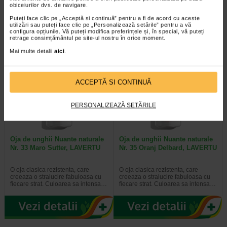
O oja clasica rezistenta, care
O oja clasica rezistenta, care
obiceiurilor dvs. de navigare.
creeaza o stralucire fabuloasa cu
creeaza o stralucire fabuloasa cu
fiecare strat. Culoarea sa intensa…
fiecare strat. Culoarea sa intensa…
Puteți face clic pe „Acceptă si continuă” pentru a fi de acord cu aceste
utilizări sau puteți face clic pe „Personalizează setările” pentru a vă
configura opțiunile. Vă puteți modifica preferințele și, în special, vă puteți
retrage consimțământul pe site-ul nostru în orice moment.
Mai multe detalii
aici
.
Plătești 2, primești 3
Plătești 2, primești 3
ACCEPTĂ SI CONTINUĂ
PERSONALIZEAZĂ SETĂRILE
Oja de unghii Nuante naturale
Oja de unghii Nuante naturale
Nr. 33 Maro Sutter, LAVERTU
Nr. 35 Oranj Delbard, LAVERTU
O oja clasica rezistenta, care
O oja clasica rezistenta, care
creeaza o stralucire fabuloasa cu
creeaza o stralucire fabuloasa cu
fiecare strat. Culoarea sa intensa…
fiecare strat. Culoarea sa intensa…