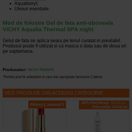
Aquabioryl;
Uleiuri esentiale.
Mod de folosire Gel de fata anti-oboseala
VICHY Aqualia Thermal SPA night
Gelul de fata se aplica seara pe tenul curatat in prealabil.
Produsul poate fi utilizat si ca masca o data sau de doua ori
pe saptamana.
Producator:
VICHY FRANTA
*Pentru pret te asteptam in cea mai apropiata farmacie Catena
VEZI PRODUSE DIN ACEEASI CATEGORIE
-40% Preț întreg:
23.40 Lei
Plătești 2, primești 3
Preț redus: 14.04 Lei