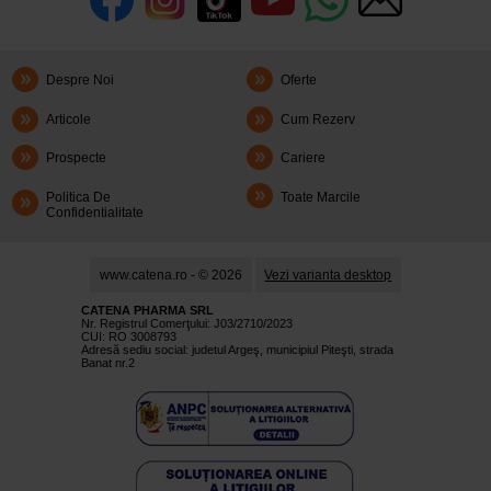
Despre Noi
Oferte
Articole
Cum Rezerv
Prospecte
Cariere
Politica De
Toate Marcile
Confidentialitate
www.catena.ro - © 2026
Vezi varianta desktop
CATENA PHARMA SRL
Nr. Registrul Comerţului: J03/2710/2023
CUI: RO 3008793
Adresă sediu social: judetul Argeş, municipiul Piteşti, strada
Banat nr.2