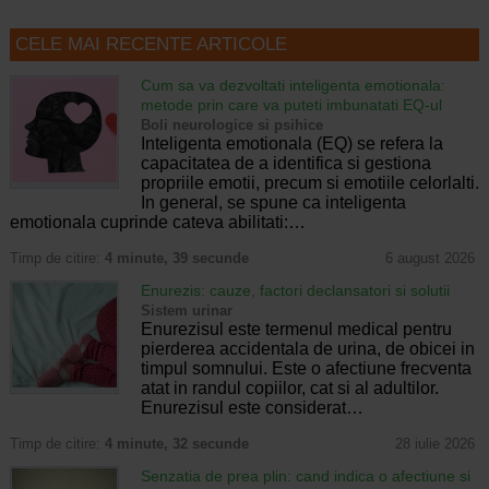
CELE MAI RECENTE ARTICOLE
Cum sa va dezvoltati inteligenta emotionala:
metode prin care va puteti imbunatati EQ-ul
Boli neurologice si psihice
Inteligenta emotionala (EQ) se refera la
capacitatea de a identifica si gestiona
propriile emotii, precum si emotiile celorlalti.
In general, se spune ca inteligenta
emotionala cuprinde cateva abilitati:…
Timp de citire:
4 minute, 39 secunde
6 august 2026
Enurezis: cauze, factori declansatori si solutii
Sistem urinar
Enurezisul este termenul medical pentru
pierderea accidentala de urina, de obicei in
timpul somnului. Este o afectiune frecventa
atat in randul copiilor, cat si al adultilor.
Enurezisul este considerat…
Timp de citire:
4 minute, 32 secunde
28 iulie 2026
Senzatia de prea plin: cand indica o afectiune si