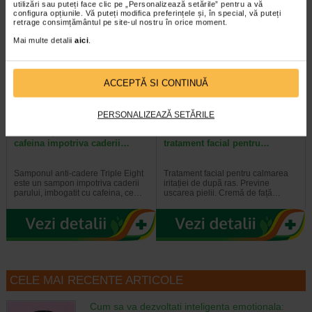
utilizări sau puteți face clic pe „Personalizează setările” pentru a vă
configura opțiunile. Vă puteți modifica preferințele și, în special, vă puteți
retrage consimțământul pe site-ul nostru în orice moment.
Plătești 2, primești 3
Mai multe detalii
aici
.
ACCEPTĂ SI CONTINUĂ
PERSONALIZEAZĂ SETĂRILE
Triple Eight - Sampon cu
PURITY HERBS After Shave
cafeina impotriva caderii…
tratament facial pentru…
Samponul anti-cadere Triple Eight
Tratament facial pentru calmarea
este un sampon impotriva caderii
iritației de după ras. Previne
parului, imbogatit cu cafeina, ce…
uscarea pielii. Cremă de față…
CELE MAI RECENTE ARTICOLE
Cum sa va dezvoltati inteligenta emotionala: