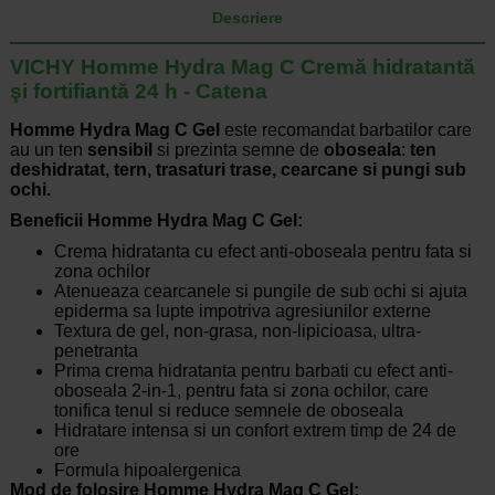
Descriere
VICHY Homme Hydra Mag C Cremă hidratantă
şi fortifiantă 24 h - Catena
Homme Hydra Mag C Gel
este recomandat barbatilor care
au un ten
sensibil
si prezinta semne de
oboseala
:
ten
deshidratat, tern, trasaturi trase, cearcane si pungi sub
ochi.
Beneficii Homme Hydra Mag C Gel:
Crema hidratanta cu efect anti-oboseala pentru fata si
zona ochilor
Atenueaza cearcanele si pungile de sub ochi si ajuta
epiderma sa lupte impotriva agresiunilor externe
Textura de gel, non-grasa, non-lipicioasa, ultra-
penetranta
Prima crema hidratanta pentru barbati cu efect anti-
oboseala 2-in-1, pentru fata si zona ochilor, care
tonifica tenul si reduce semnele de oboseala
Hidratare intensa si un confort extrem timp de 24 de
ore
Formula hipoalergenica
Mod de folosire Homme Hydra Mag C Gel: