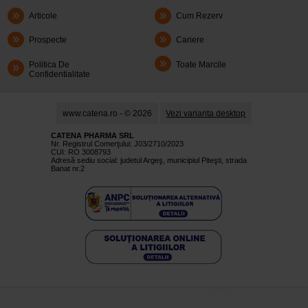
Articole
Cum Rezerv
Prospecte
Cariere
Politica De
Toate Marcile
Confidentialitate
www.catena.ro - © 2026
Vezi varianta desktop
CATENA PHARMA SRL
Nr. Registrul Comerţului: J03/2710/2023
CUI: RO 3008793
Adresă sediu social: judetul Argeş, municipiul Piteşti, strada
Banat nr.2