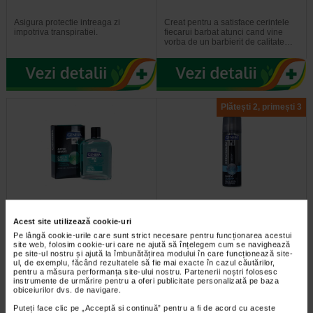
Asigura protectie intreaga zi
Creat pentru a satisface cerintele
impotriva transpiratiei.
fiecarui barbat atunci cand vine
vorba de un barbierit de calitate…
Plătești 2, primești 3
Genera After Shave Green
Genera Men spuma barbierit
Acest site utilizează cookie-uri
Water, 100ml
musetel&vitamina E 300ml
Pe lângă cookie-urile care sunt strict necesare pentru funcționarea acestui
site web, folosim cookie-uri care ne ajută să înțelegem cum se navighează
pe site-ul nostru și ajută la îmbunătățirea modului în care funcționează site-
Creat pentru a satisface cerintele
Barbieritul se transforma intr-o
ul, de exemplu, făcând rezultatele să fie mai exacte în cazul căutărilor,
fiecarui barbat atunci cand vine
placere daca utilizezi spuma de
pentru a măsura performanța site-ului nostru. Partenerii noștri folosesc
vorba de un barbierit de calitate…
barbierit de la Genera, ce contine…
instrumente de urmărire pentru a oferi publicitate personalizată pe baza
obiceiurilor dvs. de navigare.
Puteți face clic pe „Acceptă si continuă” pentru a fi de acord cu aceste