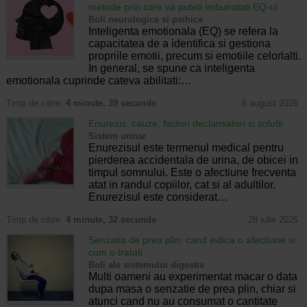
metode prin care va puteti imbunatati EQ-ul
Boli neurologice si psihice
Inteligenta emotionala (EQ) se refera la
capacitatea de a identifica si gestiona
propriile emotii, precum si emotiile celorlalti.
In general, se spune ca inteligenta
emotionala cuprinde cateva abilitati:…
Timp de citire:
4 minute, 39 secunde
6 august 2026
Enurezis: cauze, factori declansatori si solutii
Sistem urinar
Enurezisul este termenul medical pentru
pierderea accidentala de urina, de obicei in
timpul somnului. Este o afectiune frecventa
atat in randul copiilor, cat si al adultilor.
Enurezisul este considerat…
Timp de citire:
4 minute, 32 secunde
28 iulie 2026
Senzatia de prea plin: cand indica o afectiune si
cum o tratati
Boli ale sistemului digestiv
Multi oameni au experimentat macar o data
dupa masa o senzatie de prea plin, chiar si
atunci cand nu au consumat o cantitate