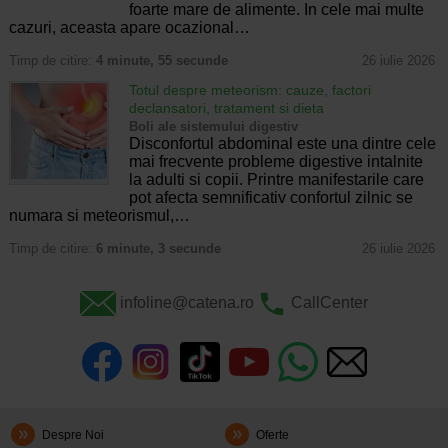
foarte mare de alimente. In cele mai multe
cazuri, aceasta apare ocazional…
Timp de citire:
4 minute, 55 secunde
26 iulie 2026
Totul despre meteorism: cauze, factori
declansatori, tratament si dieta
Boli ale sistemului digestiv
Disconfortul abdominal este una dintre cele
mai frecvente probleme digestive intalnite
la adulti si copii. Printre manifestarile care
pot afecta semnificativ confortul zilnic se
numara si meteorismul,…
Timp de citire:
6 minute, 3 secunde
26 iulie 2026
infoline@catena.ro
CallCenter
Despre Noi
Oferte