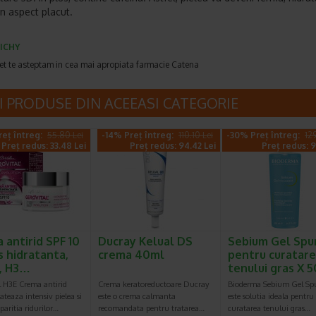
n aspect placut.
ICHY
et te asteptam in cea mai apropiata farmacie Catena
I PRODUSE DIN ACEEASI CATEGORIE
eț întreg:
55.80 Lei
-14% Preț întreg:
110.10 Lei
-30% Preț întreg:
12
Preț redus: 33.48 Lei
Preț redus: 94.42 Lei
Preț redus: 9
 antirid SPF 10
Ducray Kelual DS
Sebium Gel Sp
s hidratanta,
crema 40ml
pentru curatar
, H3…
tenului gras X
l H3E Crema antirid
Crema keratoreductoare Ducray
Bioderma Sebium Gel S
ateaza intensiv pielea si
este o crema calmanta
este solutia ideala pentru
paritia ridurilor…
recomandata pentru tratarea…
curatarea tenului gras…