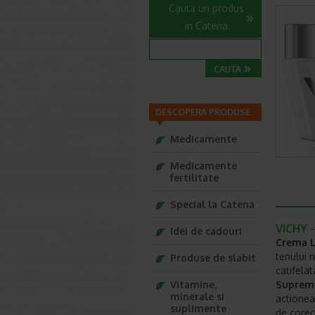
Cauta un produs
in Catena
DESCOPERA PRODUSE
Medicamente
Medicamente
fertilitate
Special la Catena
VICHY -
Idei de cadouri
Crema Li
tenului n
Produse de slabit
catifela
Vitamine,
Supreme 
minerale si
actionea
suplimente
de corect