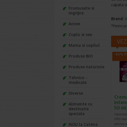
capata u
Frumusete si
ingrijire
Brand:
V
Acnee
*Pentru pr
Cuplu si sex
VEZ
Mama si copilul
-40% Pr
Produse BIO
Produse naturiste
Tehnico -
medicale
Diverse
Crema
inten
Alimente cu
50 ml
destinatie
speciala
Gerovita
FP10 hidr
NOU la Catena
previne a