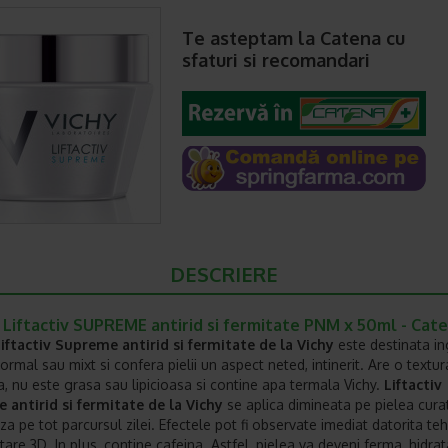
Te asteptam la Catena cu
sfaturi si recomandari
DESCRIERE
 Liftactiv SUPREME antirid si fermitate PNM x 50ml - Cat
ftactiv Supreme antirid si fermitate de la Vichy
este destinata ingr
ormal sau mixt si confera pielii un aspect neted, intinerit. Are o textur
ta, nu este grasa sau lipicioasa si contine apa termala Vichy.
Liftactiv
antirid si fermitate de la Vichy
se aplica dimineata pe pielea curat
za pe tot parcursul zilei. Efectele pot fi observate imediat datorita te
are 3D. In plus, contine cafeina. Astfel, pielea va deveni ferma, hidrat