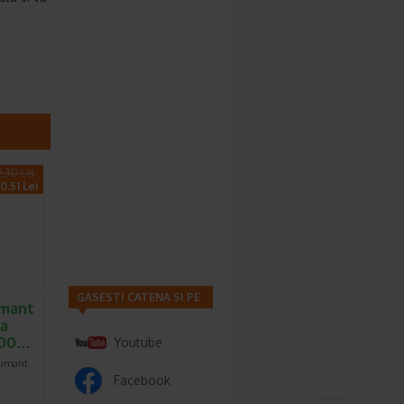
9,30 Lei
0.51 Lei
GASESTI CATENA SI PE
umant
ea
 500…
Youtube
pumant
Facebook