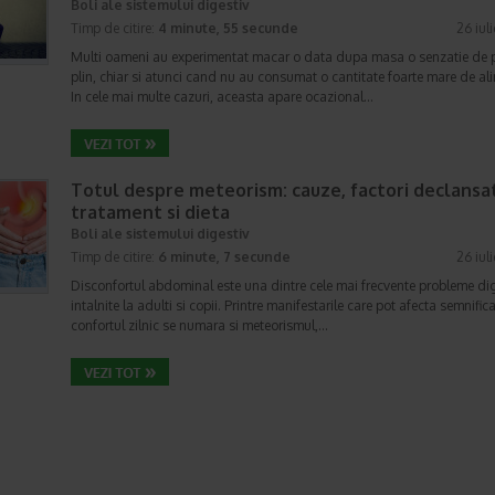
Boli ale sistemului digestiv
Timp de citire:
4 minute, 55 secunde
26 iul
Multi oameni au experimentat macar o data dupa masa o senzatie de 
plin, chiar si atunci cand nu au consumat o cantitate foarte mare de al
In cele mai multe cazuri, aceasta apare ocazional…
Totul despre meteorism: cauze, factori declansat
tratament si dieta
Boli ale sistemului digestiv
Timp de citire:
6 minute, 7 secunde
26 iul
Disconfortul abdominal este una dintre cele mai frecvente probleme di
intalnite la adulti si copii. Printre manifestarile care pot afecta semnifica
confortul zilnic se numara si meteorismul,…