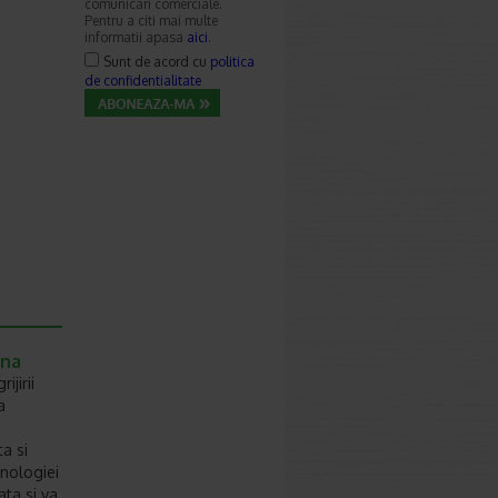
comunicari comerciale.
Pentru a citi mai multe
informatii apasa
aici
.
Sunt de acord cu
politica
de confidentialitate
ena
ijirii
a
a si
hnologiei
ata si va