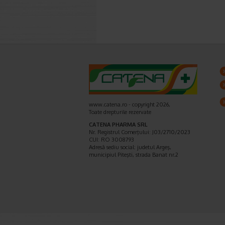
www.catena.ro - copyright 2026,
Toate drepturile rezervate
CATENA PHARMA SRL
Nr. Registrul Comerţului: J03/2710/2023
CUI: RO 3008793
Adresă sediu social: judetul Argeş,
municipiul Piteşti, strada Banat nr.2