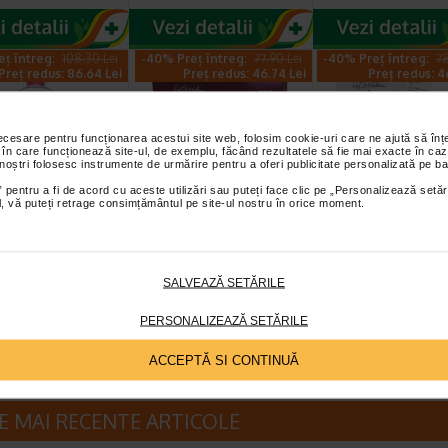
eț întreg:
108.30 Lei
-40% Preț întreg:
77.90 Lei
-40% Preț întreg:
78
Preț redus: 86.64 Lei
Preț redus: 46.74 Lei
Preț redus: 4
necesare pentru funcționarea acestui site web, folosim cookie-uri care ne ajută să î
 în care funcționează site-ul, de exemplu, făcând rezultatele să fie mai exacte în caz
 noștri folosesc instrumente de urmărire pentru a oferi publicitate personalizată pe ba
 pentru a fi de acord cu aceste utilizări sau puteți face clic pe „Personalizează setăr
ial, vă puteți retrage consimțământul pe site-ul nostru în orice moment.
rma Sensibio
Gerovital H3
GH3 Derma+ Cr
olutie
Evolution fiole cu
antirid si fermit
ara X 500 ml
acid hialuronic X 10…
50 ml, Gerovita
Micelara Sensibio H2O
Fiolele cu acid hialuronic
Crema este dezvoltata pe
SALVEAZĂ SETĂRILE
oderma este recomandata
Gerovital H3 Evolution de la
intretinerea tenurilor rida
tru demachierea…
Farmec SA au efecte intens…
lipsite de fermitate, tiner
PERSONALIZEAZĂ SETĂRILE
ACCEPTĂ SI CONTINUĂ
E MAI RECENTE ARTICOLE