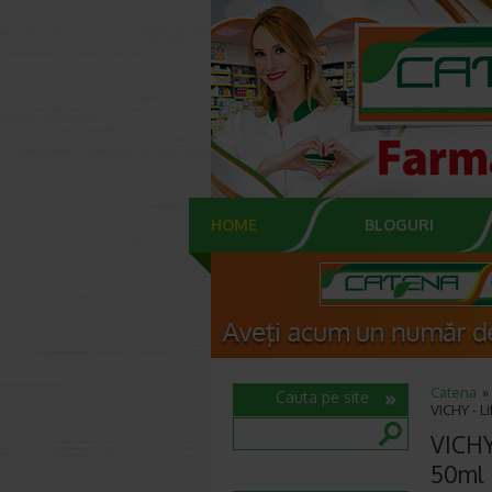
HOME
BLOGURI
Catena
Cauta pe site
VICHY - L
VICHY
50ml