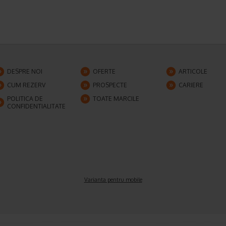
DESPRE NOI
OFERTE
ARTICOLE
CUM REZERV
PROSPECTE
CARIERE
POLITICA DE
TOATE MARCILE
CONFIDENTIALITATE
Varianta pentru mobile