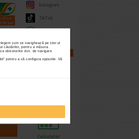
Instagram
TikTok
.20 Lei
6.92 Lei
Whatsapp
nțelegem cum se navighează pe site-ul
ul căutărilor, pentru a măsura
za obiceiurilor dvs. de navigare.
CALCULATOARE
ile” pentru a vă configura opțiunile. Vă
ema
ate,
l
ntru
te,
Calculator
e sau…
sarcina
Calculator