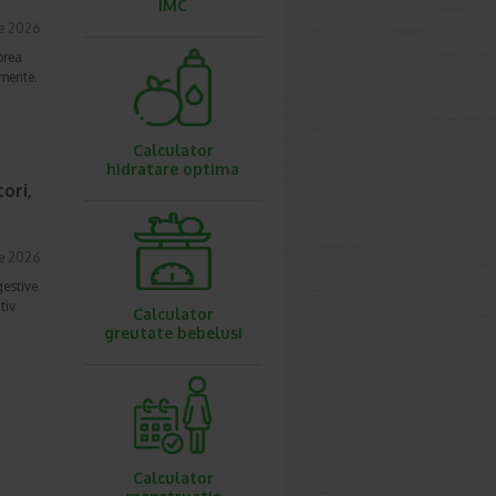
IMC
ie 2026
prea
imente.
Calculator
hidratare optima
ori,
ie 2026
gestive
tiv
Calculator
greutate bebelusi
Calculator