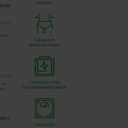
ovulatie
etode
t 2026
une ca
Calculator
greutate ideala
ie 2026
Calculator rata
, de
metabolismului bazal
lor,
cum o
Calculator