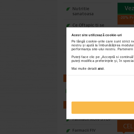
Nutritie
sanatoasa
-20% Pr
Ce Oftapic ti se
potriveste
Acest site utilizează cookie-uri
Adora – Adorabili
Pe lângă cookie-urile care sunt strict 
nostru și ajută la îmbunătățirea modului
din prima clipa
performanța site-ului nostru. Partenerii
Puteți face clic pe „Acceptă si continuă”
Seturi cadou
puteți modifica preferințele și, în spec
Biode
Baylis&Harding
H2O S
Mai multe detalii
aici
.
Micel
CONTACT
Solutia 
de la Bi
infoline@catena.ro
atat pen
FARMACII
Farmacii NON-STOP
CEL
Farmacii FIV