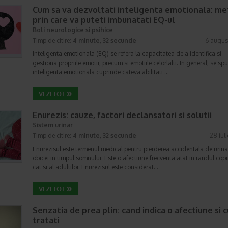
Cum sa va dezvoltati inteligenta emotionala: m
prin care va puteti imbunatati EQ-ul
Boli neurologice si psihice
Timp de citire:
4 minute, 32 secunde
6 augus
Inteligenta emotionala (EQ) se refera la capacitatea de a identifica si
gestiona propriile emotii, precum si emotiile celorlalti. In general, se sp
inteligenta emotionala cuprinde cateva abilitati:…
Enurezis: cauze, factori declansatori si solutii
Sistem urinar
Timp de citire:
4 minute, 32 secunde
28 iul
Enurezisul este termenul medical pentru pierderea accidentala de urina
obicei in timpul somnului. Este o afectiune frecventa atat in randul copii
cat si al adultilor. Enurezisul este considerat…
Senzatia de prea plin: cand indica o afectiune si 
tratati