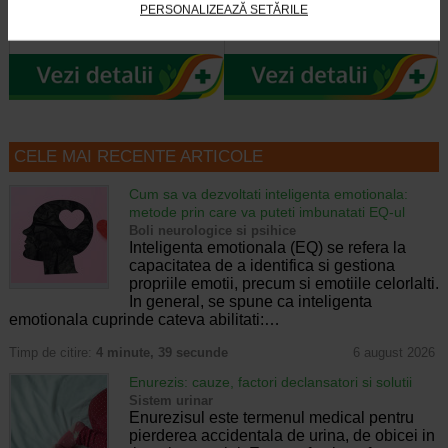
Fiolele cu acid hialuronic Gerovital
Crema este dezvoltata pentru
PERSONALIZEAZĂ SETĂRILE
H3 Evolution de la Farmec SA au
intretinerea tenurilor ridate, lipsite
efecte intens hidratante si de…
de fermitate, tinere sau mature si…
CELE MAI RECENTE ARTICOLE
Cum sa va dezvoltati inteligenta emotionala:
metode prin care va puteti imbunatati EQ-ul
Boli neurologice si psihice
Inteligenta emotionala (EQ) se refera la
capacitatea de a identifica si gestiona
propriile emotii, precum si emotiile celorlalti.
In general, se spune ca inteligenta
emotionala cuprinde cateva abilitati:…
Timp de citire:
4 minute, 39 secunde
6 august 2026
Enurezis: cauze, factori declansatori si solutii
Sistem urinar
Enurezisul este termenul medical pentru
pierderea accidentala de urina, de obicei in