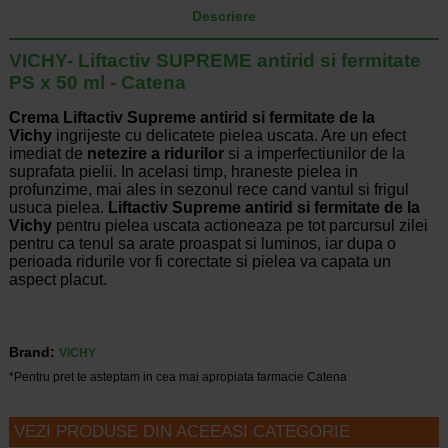
Descriere
VICHY- Liftactiv SUPREME antirid si fermitate
PS x 50 ml - Catena
Crema Liftactiv Supreme antirid si fermitate de la
Vichy
ingrijeste cu delicatete pielea uscata. Are un efect
imediat de
netezire a ridurilor
si a imperfectiunilor de la
suprafata pielii. In acelasi timp, hraneste pielea in
profunzime, mai ales in sezonul rece cand vantul si frigul
usuca pielea.
Liftactiv Supreme antirid si fermitate de la
Vichy
pentru pielea uscata actioneaza pe tot parcursul zilei
pentru ca tenul sa arate proaspat si luminos, iar dupa o
perioada ridurile vor fi corectate si pielea va capata un
aspect placut.
Brand:
VICHY
*Pentru pret te asteptam in cea mai apropiata farmacie Catena
VEZI PRODUSE DIN ACEEASI CATEGORIE