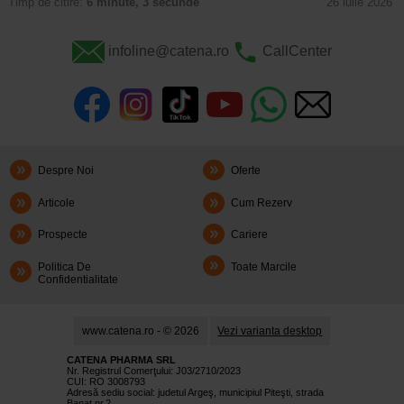
Timp de citire:
6 minute, 3 secunde
26 iulie 2026
infoline@catena.ro
CallCenter
Despre Noi
Oferte
Articole
Cum Rezerv
Prospecte
Cariere
Politica De
Toate Marcile
Confidentialitate
www.catena.ro - © 2026
Vezi varianta desktop
CATENA PHARMA SRL
Nr. Registrul Comerţului: J03/2710/2023
CUI: RO 3008793
Adresă sediu social: judetul Argeş, municipiul Piteşti, strada
Banat nr.2