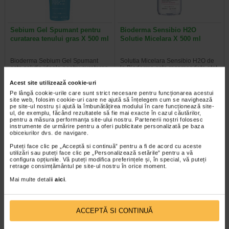
Sebium Gel Spumant pentru
Bioderma Sensibio H2O
curatarea tenului gras X 500 ml
Solutie Micelara X 500 ml
Bioderma Sebium Gel Spumant
Solutia Micelara Sensibio H2O de
este solutia ideala pentru curatarea
la Bioderma este recomandata atat
tenului gras. Formula sa…
pentru demachierea tenului cat si…
Acest site utilizează cookie-uri
Pe lângă cookie-urile care sunt strict necesare pentru funcționarea acestui
site web, folosim cookie-uri care ne ajută să înțelegem cum se navighează
pe site-ul nostru și ajută la îmbunătățirea modului în care funcționează site-
ul, de exemplu, făcând rezultatele să fie mai exacte în cazul căutărilor,
-40% Preț întreg:
77.90 Lei
-40% Preț întreg:
78.20 Lei
pentru a măsura performanța site-ului nostru. Partenerii noștri folosesc
instrumente de urmărire pentru a oferi publicitate personalizată pe baza
Preț redus: 46.74 Lei
Preț redus: 46.92 Lei
obiceiurilor dvs. de navigare.
Puteți face clic pe „Acceptă si continuă” pentru a fi de acord cu aceste
utilizări sau puteți face clic pe „Personalizează setările” pentru a vă
configura opțiunile. Vă puteți modifica preferințele și, în special, vă puteți
retrage consimțământul pe site-ul nostru în orice moment.
Mai multe detalii
aici
.
Gerovital H3 Evolution fiole cu
GH3 Derma+ Crema antirid si
acid hialuronic X 10 fiole
fermitate, 50 ml, Gerovital
ACCEPTĂ SI CONTINUĂ