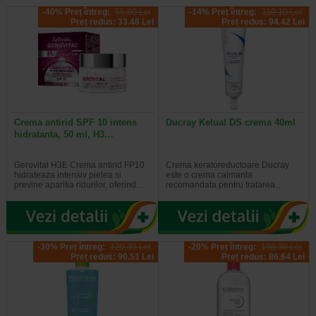
-40% Preț întreg:
55.80 Lei
-14% Preț întreg:
110.10 Lei
Preț redus: 33.48 Lei
Preț redus: 94.42 Lei
Crema antirid SPF 10 intens
Ducray Kelual DS crema 40ml
hidratanta, 50 ml, H3…
Gerovital H3E Crema antirid FP10
Crema keratoreductoare Ducray
hidrateaza intensiv pielea si
este o crema calmanta
previne aparitia ridurilor, oferind…
recomandata pentru tratarea…
-30% Preț întreg:
129,30 Lei
-20% Preț întreg:
108.30 Lei
Preț redus: 90.51 Lei
Preț redus: 86.64 Lei