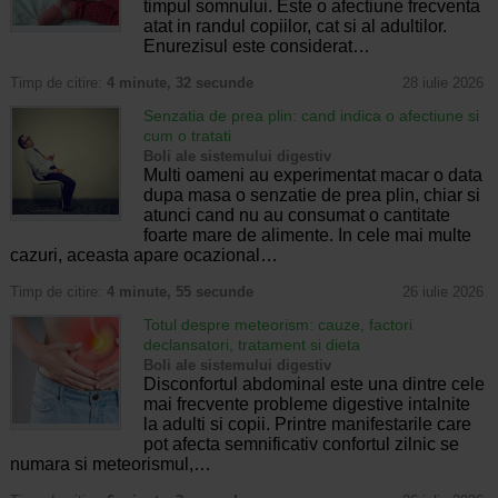
timpul somnului. Este o afectiune frecventa
atat in randul copiilor, cat si al adultilor.
Enurezisul este considerat…
Timp de citire:
4 minute, 32 secunde
28 iulie 2026
Senzatia de prea plin: cand indica o afectiune si
cum o tratati
Boli ale sistemului digestiv
Multi oameni au experimentat macar o data
dupa masa o senzatie de prea plin, chiar si
atunci cand nu au consumat o cantitate
foarte mare de alimente. In cele mai multe
cazuri, aceasta apare ocazional…
Timp de citire:
4 minute, 55 secunde
26 iulie 2026
Totul despre meteorism: cauze, factori
declansatori, tratament si dieta
Boli ale sistemului digestiv
Disconfortul abdominal este una dintre cele
mai frecvente probleme digestive intalnite
la adulti si copii. Printre manifestarile care
pot afecta semnificativ confortul zilnic se
numara si meteorismul,…