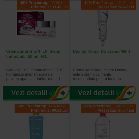
-40% Preț întreg:
55.80 Lei
-14% Preț întreg:
110.10 Lei
Preț redus: 33.48 Lei
Preț redus: 94.42 Lei
Crema antirid SPF 10 intens
Ducray Kelual DS crema 40ml
hidratanta, 50 ml, H3…
Gerovital H3E Crema antirid FP10
Crema keratoreductoare Ducray
hidrateaza intensiv pielea si
este o crema calmanta
previne aparitia ridurilor, oferind…
recomandata pentru tratarea…
-30% Preț întreg:
129,30 Lei
-20% Preț întreg:
108.30 Lei
Preț redus: 90.51 Lei
Preț redus: 86.64 Lei