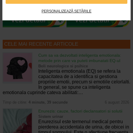
H3 Evolution de la Farmec SA au
intretinerea tenurilor ridate, lipsite
efecte intens hidratante si de…
de fermitate, tinere sau mature si…
PERSONALIZEAZĂ SETĂRILE
CELE MAI RECENTE ARTICOLE
Cum sa va dezvoltati inteligenta emotionala:
metode prin care va puteti imbunatati EQ-ul
Boli neurologice si psihice
Inteligenta emotionala (EQ) se refera la
capacitatea de a identifica si gestiona
propriile emotii, precum si emotiile celorlalti.
In general, se spune ca inteligenta
emotionala cuprinde cateva abilitati:…
Timp de citire:
4 minute, 39 secunde
6 august 2026
Enurezis: cauze, factori declansatori si solutii
Sistem urinar
Enurezisul este termenul medical pentru
pierderea accidentala de urina, de obicei in
timpul somnului. Este o afectiune frecventa