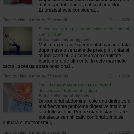
atat in randul copiilor, cat si al adultilor.
Enurezisul este considerat…
Timp de citire:
4 minute, 32 secunde
28 iulie 2026
Senzatia de prea plin: cand indica o afectiune si
cum o tratati
Boli ale sistemului digestiv
Multi oameni au experimentat macar o data
dupa masa o senzatie de prea plin, chiar si
atunci cand nu au consumat o cantitate
foarte mare de alimente. In cele mai multe
cazuri, aceasta apare ocazional…
Timp de citire:
4 minute, 55 secunde
26 iulie 2026
Totul despre meteorism: cauze, factori
declansatori, tratament si dieta
Boli ale sistemului digestiv
Disconfortul abdominal este una dintre cele
mai frecvente probleme digestive intalnite
la adulti si copii. Printre manifestarile care
pot afecta semnificativ confortul zilnic se
numara si meteorismul,…
Timp de citire:
6 minute, 3 secunde
26 iulie 2026