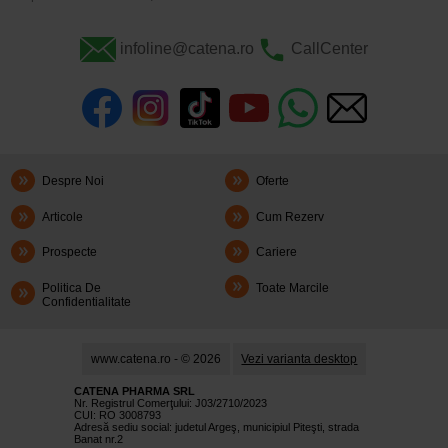
infoline@catena.ro
CallCenter
Despre Noi
Oferte
Articole
Cum Rezerv
Prospecte
Cariere
Politica De
Toate Marcile
Confidentialitate
www.catena.ro - © 2026
Vezi varianta desktop
CATENA PHARMA SRL
Nr. Registrul Comerţului: J03/2710/2023
CUI: RO 3008793
Adresă sediu social: judetul Argeş, municipiul Piteşti, strada
Banat nr.2