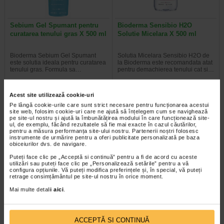
Sebium Gel Spumant pentru
Bioderma Sensibio H2O
curatarea tenului gras X 500 ml
Solutie Micelara X 500 ml
Bioderma Sebium Gel Spumant
Solutia Micelara Sensibio H2O de
este solutia ideala pentru curatarea
la Bioderma este recomandata atat
tenului gras. Formula sa…
pentru demachierea tenului cat si…
Acest site utilizează cookie-uri
Pe lângă cookie-urile care sunt strict necesare pentru funcționarea acestui
site web, folosim cookie-uri care ne ajută să înțelegem cum se navighează
-40% Preț întreg:
77.90 Lei
-40% Preț întreg:
78.20 Lei
pe site-ul nostru și ajută la îmbunătățirea modului în care funcționează site-
Preț redus: 46.74 Lei
Preț redus: 46.92 Lei
ul, de exemplu, făcând rezultatele să fie mai exacte în cazul căutărilor,
pentru a măsura performanța site-ului nostru. Partenerii noștri folosesc
instrumente de urmărire pentru a oferi publicitate personalizată pe baza
obiceiurilor dvs. de navigare.
Puteți face clic pe „Acceptă si continuă” pentru a fi de acord cu aceste
utilizări sau puteți face clic pe „Personalizează setările” pentru a vă
configura opțiunile. Vă puteți modifica preferințele și, în special, vă puteți
retrage consimțământul pe site-ul nostru în orice moment.
Mai multe detalii
aici
.
Gerovital H3 Evolution fiole cu
GH3 Derma+ Crema antirid si
acid hialuronic X 10 fiole
fermitate, 50 ml, Gerovital
ACCEPTĂ SI CONTINUĂ
Fiolele cu acid hialuronic Gerovital
Crema este dezvoltata pentru