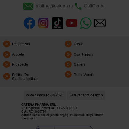
infoline@catena.ro
CallCenter
Despre Noi
Oferte
Articole
Cum Rezerv
Prospecte
Cariere
Politica De
Toate Marcile
Confidentialitate
www.catena.ro - © 2026
Vezi varianta desktop
CATENA PHARMA SRL
Nr. Registrul Comerţului: J03/2710/2023
CUI: RO 3008793
Adresă sediu social: judetul Argeş, municipiul Piteşti, strada
Banat nr.2