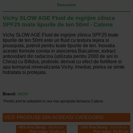
Descriere
Vichy SLOW AGE Fluid de ingrijire zilnica
SPF25 toate tipurile de ten 50ml - Catena
Vichy SLOW AGE Fluid de ingrijire zilnica SPF25 toate
tipurile de ten 50ml este un fluid cu textura lejera si
proaspata, potrivit pentru toate tipurile de ten. Inovatia
acestei formule consta in asocierea Baicalinei, extract
antioxidant din radacina (utilizata pentru 2000 de ani in
China) cu Bifidus, probiotic derivat cu efect de fortifiere si
apa termanal mineralizanta Vichy. Imediat, pielea se simte
hidratata si protejata.
Brand:
VICHY
*Pentru pret te asteptam in cea mai apropiata farmacie Catena
VEZI PRODUSE DIN ACEEASI CATEGORIE
-40% Preț întreg:
55.80 Lei
-14% Preț întreg:
110.10 Lei
Preț redus: 33.48 Lei
Preț redus: 94.42 Lei