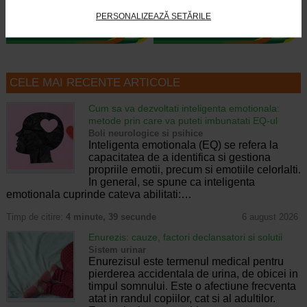
PERSONALIZEAZĂ SETĂRILE
CELE MAI RECENTE ARTICOLE
Cum sa va dezvoltati inteligenta emotionala:
metode prin care va puteti imbunatati EQ-ul
Boli neurologice si psihice
Inteligenta emotionala (EQ) se refera la
capacitatea de a identifica si gestiona
propriile emotii, precum si emotiile celorlalti.
In general, se spune ca inteligenta
emotionala cuprinde cateva abilitati:…
Timp de citire:
4 minute, 39 secunde
6 august 2026
Enurezis: cauze, factori declansatori si solutii
Sistem urinar
Enurezisul este termenul medical pentru
pierderea accidentala de urina, de obicei in
timpul somnului. Este o afectiune frecventa
atat in randul copiilor, cat si al adultilor.