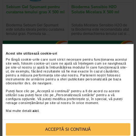
Sebium Gel Spumant pentru
Bioderma Sensibio H2O
curatarea tenului gras X 500 ml
Solutie Micelara X 500 ml
Bioderma Sebium Gel Spumant
Solutia Micelara Sensibio H2O de
este solutia ideala pentru curatarea
la Bioderma este recomandata atat
tenului gras. Formula sa…
pentru demachierea tenului cat si…
Acest site utilizează cookie-uri
Pe lângă cookie-urile care sunt strict necesare pentru funcționarea acestui
-40% Preț întreg:
77.90 Lei
-40% Preț întreg:
78.20 Lei
site web, folosim cookie-uri care ne ajută să înțelegem cum se navighează
Preț redus: 46.74 Lei
Preț redus: 46.92 Lei
pe site-ul nostru și ajută la îmbunătățirea modului în care funcționează site-
ul, de exemplu, făcând rezultatele să fie mai exacte în cazul căutărilor,
pentru a măsura performanța site-ului nostru. Partenerii noștri folosesc
instrumente de urmărire pentru a oferi publicitate personalizată pe baza
obiceiurilor dvs. de navigare.
Puteți face clic pe „Acceptă si continuă” pentru a fi de acord cu aceste
utilizări sau puteți face clic pe „Personalizează setările” pentru a vă
configura opțiunile. Vă puteți modifica preferințele și, în special, vă puteți
retrage consimțământul pe site-ul nostru în orice moment.
Gerovital H3 Evolution fiole cu
GH3 Derma+ Crema antirid si
Mai multe detalii
aici
.
acid hialuronic X 10 fiole
fermitate, 50 ml, Gerovital
Fiolele cu acid hialuronic Gerovital
Crema este dezvoltata pentru
ACCEPTĂ SI CONTINUĂ
H3 Evolution de la Farmec SA au
intretinerea tenurilor ridate, lipsite
efecte intens hidratante si de…
de fermitate, tinere sau mature si…