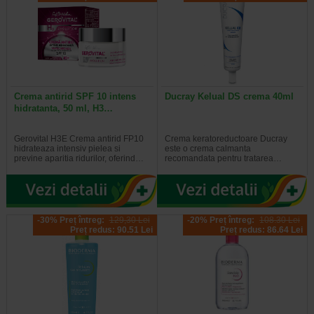
Crema antirid SPF 10 intens
Ducray Kelual DS crema 40ml
hidratanta, 50 ml, H3…
Gerovital H3E Crema antirid FP10
Crema keratoreductoare Ducray
hidrateaza intensiv pielea si
este o crema calmanta
previne aparitia ridurilor, oferind…
recomandata pentru tratarea…
-30% Preț întreg:
129,30 Lei
-20% Preț întreg:
108.30 Lei
Preț redus: 90.51 Lei
Preț redus: 86.64 Lei