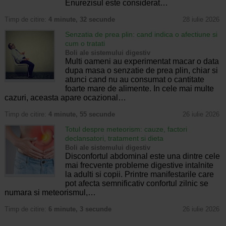
Enurezisul este considerat…
Timp de citire:
4 minute, 32 secunde
28 iulie 2026
Senzatia de prea plin: cand indica o afectiune si
cum o tratati
Boli ale sistemului digestiv
Multi oameni au experimentat macar o data
dupa masa o senzatie de prea plin, chiar si
atunci cand nu au consumat o cantitate
foarte mare de alimente. In cele mai multe
cazuri, aceasta apare ocazional…
Timp de citire:
4 minute, 55 secunde
26 iulie 2026
Totul despre meteorism: cauze, factori
declansatori, tratament si dieta
Boli ale sistemului digestiv
Disconfortul abdominal este una dintre cele
mai frecvente probleme digestive intalnite
la adulti si copii. Printre manifestarile care
pot afecta semnificativ confortul zilnic se
numara si meteorismul,…
Timp de citire:
6 minute, 3 secunde
26 iulie 2026