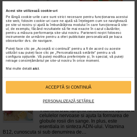
Acest site utilizează cookie-uri
ImunoSuport 1000, 30
Cardioforte, 20 comprimate
Pe lângă cookie-urile care sunt strict necesare pentru funcționarea acestui
site web, folosim cookie-uri care ne ajută să înțelegem cum se navighează
comprimate, NATURALIS
filmate, NATURALIS
pe site-ul nostru și ajută la îmbunătățirea modului în care funcționează site-
ul, de exemplu, făcând rezultatele să fie mai exacte în cazul căutărilor,
pentru a măsura performanța site-ului nostru. Partenerii noștri folosesc
Vitaminele C, D3 si zincul
CardioForte de la Naturalis este un
instrumente de urmărire pentru a oferi publicitate personalizată pe baza
contribuie la functionarea normala
supliment alimentar ce contine o
obiceiurilor dvs. de navigare.
a sistemului imunitar…
combinatie functionala de…
Puteți face clic pe „Acceptă si continuă” pentru a fi de acord cu aceste
utilizări sau puteți face clic pe „Personalizează setările” pentru a vă
configura opțiunile. Vă puteți modifica preferințele și, în special, vă puteți
retrage consimțământul pe site-ul nostru în orice moment.
Mai multe detalii
aici
.
ARTICOLE RECOMANDATE
ACCEPTĂ SI CONTINUĂ
Informatii utile despre vitamina B12: rol,
beneficii, surse
PERSONALIZEAZĂ SETĂRILE
Vitamine si minerale
Vitamina B12 sprijina functionarea optima a
celulelor nervoase si ajuta la formarea de
globule rosii din sange. In plus, este
esentiala in sinteza ADN-ului. Vitamina
B12, cunoscuta si sub denumirea de…