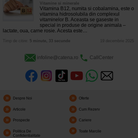
Vitamine si minerale
Vitamina B12, numita si cobalamina, este o
vitamina hidrosolubila din complexul
vitaminelor B. Aceasta se gaseste in
special in produse de origine animala –
lactate, oua, carne rosie. Acesta este…
Timp de citire:
5 minute, 33 secunde
19 decembrie 2025
infoline@catena.ro
CallCenter
Despre Noi
Oferte
Articole
Cum Rezerv
Prospecte
Cariere
Politica De
Toate Marcile
Confidentialitate