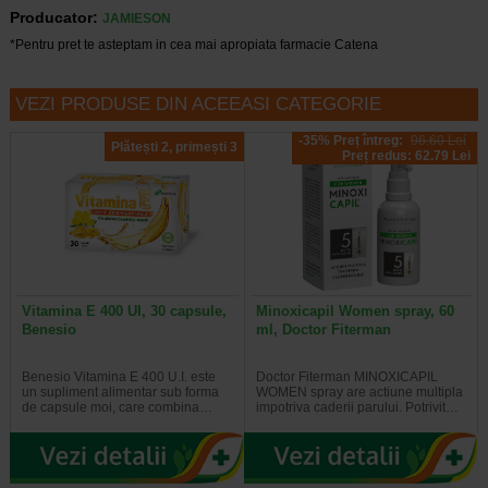
Producator:
JAMIESON
*Pentru pret te asteptam in cea mai apropiata farmacie Catena
VEZI PRODUSE DIN ACEEASI CATEGORIE
-35% Preț întreg:
96.60 Lei
Plătești 2, primești 3
Preț redus: 62.79 Lei
Vitamina E 400 UI, 30 capsule,
Minoxicapil Women spray, 60
Benesio
ml, Doctor Fiterman
Benesio Vitamina E 400 U.I. este
Doctor Fiterman MINOXICAPIL
un supliment alimentar sub forma
WOMEN spray are actiune multipla
de capsule moi, care combina…
impotriva caderii parului. Potrivit…