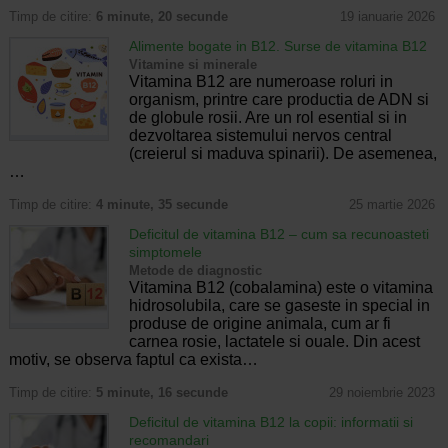
Timp de citire:
6 minute, 20 secunde
19 ianuarie 2026
Alimente bogate in B12. Surse de vitamina B12
Vitamine si minerale
Vitamina B12 are numeroase roluri in
organism, printre care productia de ADN si
de globule rosii. Are un rol esential si in
dezvoltarea sistemului nervos central
(creierul si maduva spinarii). De asemenea,
…
Timp de citire:
4 minute, 35 secunde
25 martie 2026
Deficitul de vitamina B12 – cum sa recunoasteti
simptomele
Metode de diagnostic
Vitamina B12 (cobalamina) este o vitamina
hidrosolubila, care se gaseste in special in
produse de origine animala, cum ar fi
carnea rosie, lactatele si ouale. Din acest
motiv, se observa faptul ca exista…
Timp de citire:
5 minute, 16 secunde
29 noiembrie 2023
Deficitul de vitamina B12 la copii: informatii si
recomandari