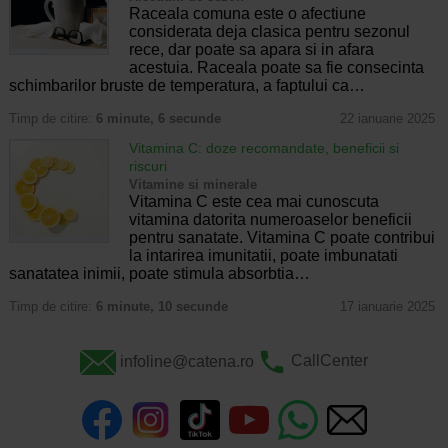
Raceala comuna este o afectiune
considerata deja clasica pentru sezonul
rece, dar poate sa apara si in afara
acestuia. Raceala poate sa fie consecinta
schimbarilor bruste de temperatura, a faptului ca…
Timp de citire:
6 minute, 6 secunde
22 ianuarie 2025
Vitamina C: doze recomandate, beneficii si
riscuri
Vitamine si minerale
Vitamina C este cea mai cunoscuta
vitamina datorita numeroaselor beneficii
pentru sanatate. Vitamina C poate contribui
la intarirea imunitatii, poate imbunatati
sanatatea inimii, poate stimula absorbtia…
Timp de citire:
6 minute, 10 secunde
17 ianuarie 2025
infoline@catena.ro
CallCenter