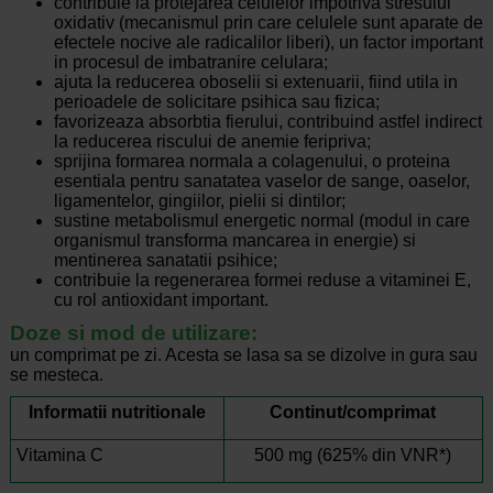
contribuie la protejarea celulelor impotriva stresului
oxidativ (mecanismul prin care celulele sunt aparate de
efectele nocive ale radicalilor liberi), un factor important
in procesul de imbatranire celulara;
ajuta la reducerea oboselii si extenuarii, fiind utila in
perioadele de solicitare psihica sau fizica;
favorizeaza absorbtia fierului, contribuind astfel indirect
la reducerea riscului de anemie feripriva;
sprijina formarea normala a colagenului, o proteina
esentiala pentru sanatatea vaselor de sange, oaselor,
ligamentelor, gingiilor, pielii si dintilor;
sustine metabolismul energetic normal (modul in care
organismul transforma mancarea in energie) si
mentinerea sanatatii psihice;
contribuie la regenerarea formei reduse a vitaminei E,
cu rol antioxidant important.
Doze si mod de utilizare:
un comprimat pe zi. Acesta se lasa sa se dizolve in gura sau
se mesteca.
Informatii nutritionale
Continut/comprimat
Vitamina C
500 mg (625% din VNR*)