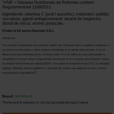
*VNR = Valoarea Nutritionala de Referinta conform
Regulamentului 1169/2011.
Ingrediente: vitamina C (acid l-ascorbic);
indulcitori
:
sorbitol,
sucraloza;
agenti antiaglomeranti:
stearat de magneziu,
dioxid de siliciu;
aroma
: portocale.
Produs in UE pentru Naturalis S.R.L.
Atentionari:
A nu se lasa la indemana si la vederea copiilor mici. Produsul este un supliment alimentar si
nu trebuie sa inlocuiasca o dieta variata si echilibrata si un stil de viata sanatos. A nu se
depasi doza recomandata pentru consumul zilnic. A nu se utiliza de catre persoanele cu
sensibilitate la oricare dintre componentele produsului. A se consuma, de preferinta, inainte
de sfarsitul lunii inscrise pe ambalaj (EXP). A se pastra la temperaturi sub 25°C, in ambalajul
original. Utilizarea acestui supliment in perioada de sarcina sau alaptare se face numai la
i.
recomandarea specialistulu
Brand:
NATURALIS
*Pentru pret te asteptam in cea mai apropiata farmacie Catena