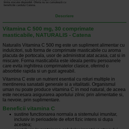
limita stocului disponibil. Oferta nu se cumulează cu
beneficiile cardului Catena.
Descriere
Vitamina C 500 mg, 30 comprimate
masticabile, NATURALIS - Catena
Naturalis Vitamina C 500 mg este un supliment alimentar cu
indulcitori, sub forma de comprimate masticabile cu aroma
placuta de portocala, usor de administrat atat acasa, cat si in
miscare. Forma masticabila este ideala pentru persoanele
care evita inghitirea comprimatelor clasice, oferind o
absorbtie rapida si un gust agreabil.
Vitamina C este un nutrient esential cu roluri multiple in
mentinerea sanatatii generale si a vitalitatii. Organismul
uman nu poate produce vitamina C in mod natural, de aceea
este necesara asigurarea aportului zilnic prin alimentatie si,
la nevoie, prin suplimentare.
Beneficii vitamina C
sustine functionarea normala a sistemului imunitar,
inclusiv in perioadele de efort fizic intens si dupa
acestea;