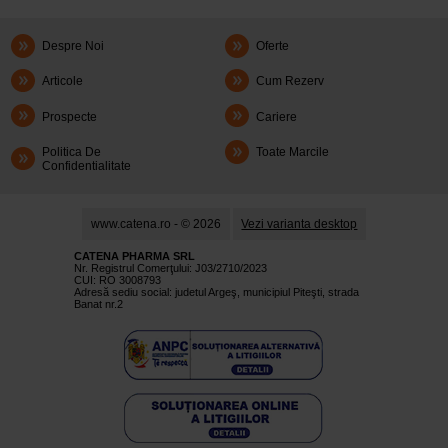
Despre Noi
Oferte
Articole
Cum Rezerv
Prospecte
Cariere
Politica De
Toate Marcile
Confidentialitate
www.catena.ro - © 2026
Vezi varianta desktop
CATENA PHARMA SRL
Nr. Registrul Comerţului: J03/2710/2023
CUI: RO 3008793
Adresă sediu social: judetul Argeş, municipiul Piteşti, strada
Banat nr.2