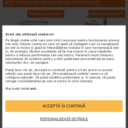
VEZI PRODUSE DIN ACEEASI CATEGORIE
Plătești 2, primești 3
Plătești 2, primești 3
Acest site utilizează cookie-uri
Pe lângă cookie-urile care sunt strict necesare pentru funcționarea acestui
site web, folosim cookie-uri care ne ajută să înțelegem cum se navighează
pe site-ul nostru și ajută la îmbunătățirea modului în care funcționează site-
ul, de exemplu, făcând rezultatele să fie mai exacte în cazul căutărilor,
pentru a măsura performanța site-ului nostru. Partenerii noștri folosesc
ImunoSuport 1000, 30
ViroProtect Imun, 10 capsule,
instrumente de urmărire pentru a oferi publicitate personalizată pe baza
comprimate, NATURALIS
NATURALIS
obiceiurilor dvs. de navigare.
Puteți face clic pe „Acceptă si continuă” pentru a fi de acord cu aceste
utilizări sau puteți face clic pe „Personalizează setările” pentru a vă
Vitaminele C, D3 si zincul
ViroProtect Imun+ este un
configura opțiunile. Vă puteți modifica preferințele și, în special, vă puteți
contribuie la functionarea normala
supliment alimentar inovator, care
retrage consimțământul pe site-ul nostru în orice moment.
a sistemului imunitar…
combina bacterii lizate…
Mai multe detalii
aici
.
ACCEPTĂ SI CONTINUĂ
Plătești 2, primești 3
Plătești 2, primești 3
PERSONALIZEAZĂ SETĂRILE