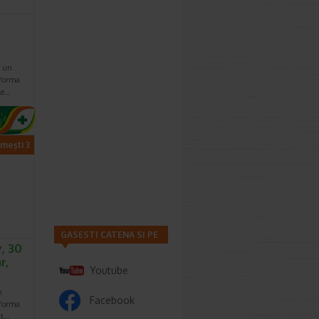
culcare,
 formule:
irop sau
e un
 forma
le…
imești 3
GASESTI CATENA SI PE
, 30
r,
Youtube
n
Facebook
 forma
at…