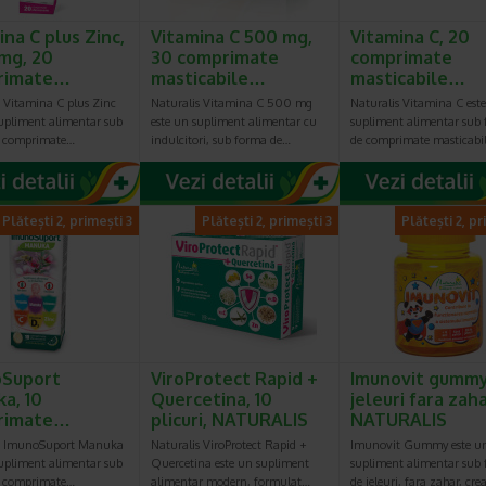
 Nu este indicata administrarea de vitamina C seara, inainte de 
ina C plus Zinc,
Vitamina C 500 mg,
Vitamina C, 20
 poate afecta somnul. Aceste suplimente sunt disponibile in diferite
te, comprimate efervescente, comprimate masticabile, picaturi, s
mg, 20
30 comprimate
comprimate
rimate…
masticabile…
masticabile…
s Vitamina C plus Zinc
Naturalis Vitamina C 500 mg
Naturalis Vitamina C est
supliment alimentar sub
este un supliment alimentar cu
supliment alimentar sub
e comprimate…
indulcitori, sub forma de…
de comprimate masticabi
Plătești 2, primești 3
Plătești 2, primești 3
Plătești 2, pr
oSuport
ViroProtect Rapid +
Imunovit gummy
a, 10
Quercetina, 10
jeleuri fara zaha
rimate…
plicuri, NATURALIS
NATURALIS
is ImunoSuport Manuka
Naturalis ViroProtect Rapid +
Imunovit Gummy este u
supliment alimentar sub
Quercetina este un supliment
supliment alimentar sub
e comprimate…
alimentar modern, formulat…
de jeleuri, fara zahar, cre