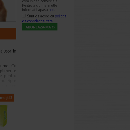
comunicari comerciale.
Pentru a citi mai multe
informatii apasa
aici
.
Sunt de acord cu
politica
de confidentialitate
ajutor in
egume. Cu
uplimente
re pentru
ism. Spre
, precum
a C poate
pielii, a
imești 3
nistrati
e 9:00 si
bsorbtie
isconfort
preuna cu