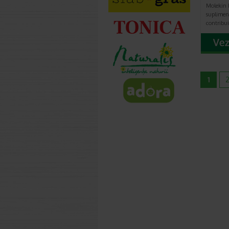
Molekin 
suplimen
contribu
1