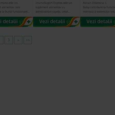
Imuno este un
ImunoSuport Express este un
Alinan Vitamina C
t alimentar care
supliment alimentar cu
Baby contribuie la funct
ie la buna functionare…
administrare rapida, creat…
normala a sistemului im
2
3
>
>>