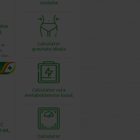
ovulatie
mina
i,
Calculator
 de
greutate ideala
nt
. Usor…
Calculator rata
metabolismului bazal
 C
0 ml,
Calculator