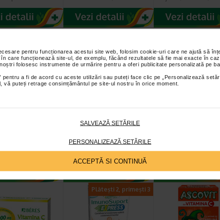
necesare pentru funcționarea acestui site web, folosim cookie-uri care ne ajută să î
 în care funcționează site-ul, de exemplu, făcând rezultatele să fie mai exacte în caz
 noștri folosesc instrumente de urmărire pentru a oferi publicitate personalizată pe ba
 pentru a fi de acord cu aceste utilizări sau puteți face clic pe „Personalizează setăr
ial, vă puteți retrage consimțământul pe site-ul nostru în orice moment.
on C Max 1500
Molekin Imuno, 30
Redoxon Triple
D3 3000 UI, 30
comprimate,
Action, 10
SALVEAZĂ SETĂRILE
rimate…
ZDROVIT
comprimate…
 decat o simpla
Molekin® IMUNO este un
Redoxon Triple Action es
PERSONALIZEAZĂ SETĂRILE
C, cu extract de
supliment alimentar care contine
supliment alimentar care
Vitamina C contribuie:…
vitamina C, zinc si vitamina D…
protectie organismului…
ACCEPTĂ SI CONTINUĂ
Plătești 2, primești 3