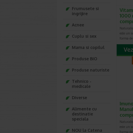
mancare.
Frumusete si
Vitam
deoarece
ingrijire
comprima
1000 
plicuri.
comp
Acnee
Naturali
este un 
Cuplu si sex
forma d
Mama si copilul
Produse BIO
Produse naturiste
Tehnico -
medicale
Diverse
Imun
Alimente cu
Manuk
destinatie
comp
speciala
Natural
este un 
NOU la Catena
forma d