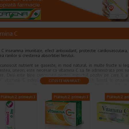
amina C
 C inseamna imunitate, efect antioxidant, protectie cardiovasculara, 
a ranilor si cresterea absorbtiei fierului.
cunoscut nutrient se gaseste, in mod natural, in multe fructe si l
estea, uneori, este necesar ca vitamina C sa fie administrata prin s
re. Desi este bine cunoscuta pentru impactul pozitiv pe care il a
e, vitamina C indeplineste si o multime de alte functii in organ
CITESTE MAI MULT!
, stiati ca poate reduce riscul anumitor afectiuni oculare
scenta maculara? Sau ca tot prin suplimente alimentare de vitamin
ajata sintetizarea colagenului, care asigura functionarea corecta a 
Plătești 2, primești 3
Plătești 2, primești 3
Plătești 2, pr
elor si a vaselor de sange?
a C este unul dintre acele suplimente pe care trebuie sa le admi
a. Specialistii recomanda ca acest lucru sa se intample intre orel
Administrarea acestor suplimente pe stomacul gol favorizeaza o a
 nutrientilor. Atentie, insa, anumite persoane se pot confrunta cu d
 In cazul acestora, se recomanda sa ia suplimente de vitamina C im