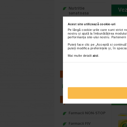
Nutritie
sanatoasa
Ce Oftapic ti se
Acest site utilizează cookie-uri
potriveste
Pe lângă cookie-urile care sunt strict 
nostru și ajută la îmbunătățirea modului
performanța site-ului nostru. Partenerii
Adora – Adorabili
din prima clipa
Puteți face clic pe „Acceptă si continuă”
puteți modifica preferințele și, în spec
Seturi cadou
Mai multe detalii
aici
.
Baylis&Harding
Cevit
mg + 
comp
CONTACT
Mai mult
vitamina 
infoline@catena.ro
macese. 
FARMACII
Farmacii NON-STOP
Farmacii FIV