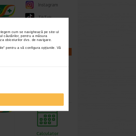
Instagram
TikTok
Whatsapp
nțelegem cum se navighează pe site-ul
ul căutărilor, pentru a măsura
za obiceiurilor dvs. de navigare.
ile” pentru a vă configura opțiunile. Vă
CALCULATOARE
te un
Calculator
 ofera
sarcina
Calculator