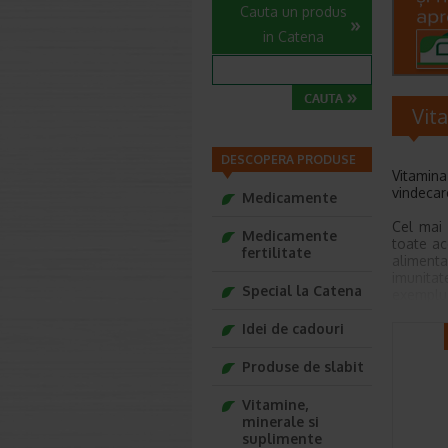
Cauta un produs
in Catena
Vit
DESCOPERA PRODUSE
Vitamina
vindecare
Medicamente
Cel mai 
Medicamente
toate ac
fertilitate
alimenta
imunitat
Special la Catena
exemplu
degenere
Idei de cadouri
fi incur
cartilaj
Produse de slabit
Vitamin
dimineat
Vitamine,
11:00. 
minerale si
rapida a
suplimente
gastric.