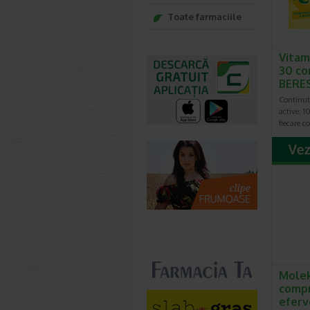
Toate farmaciile
Vitam
30 co
BERE
Continut 
active: 
fiecare c
Molek
comp
efer