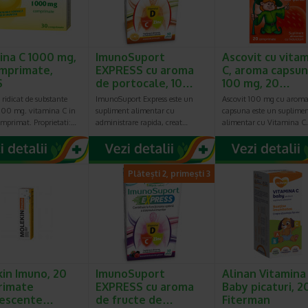
ina C 1000 mg,
ImunoSuport
Ascovit cu vita
mprimate,
EXPRESS cu aroma
C, aroma capsun
S
de portocale, 10…
100 mg, 20…
ridicat de substante
ImunoSuport Express este un
Ascovit 100 mg cu aroma
1000 mg. vitamina C in
supliment alimentar cu
capsuna este un suplime
omprimat. Proprietati:…
administrare rapida, creat…
alimentar cu Vitamina C
Plătești 2, primești 3
in Imuno, 20
ImunoSuport
Alinan Vitamina
rimate
EXPRESS cu aroma
Baby picaturi, 2
vescente…
de fructe de…
Fiterman