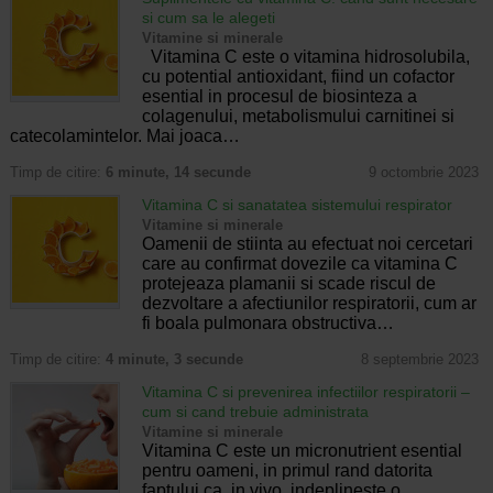
si cum sa le alegeti
Vitamine si minerale
Vitamina C este o vitamina hidrosolubila,
cu potential antioxidant, fiind un cofactor
esential in procesul de biosinteza a
colagenului, metabolismului carnitinei si
catecolamintelor. Mai joaca…
Timp de citire:
6 minute, 14 secunde
9 octombrie 2023
Vitamina C si sanatatea sistemului respirator
Vitamine si minerale
Oamenii de stiinta au efectuat noi cercetari
care au confirmat dovezile ca vitamina C
protejeaza plamanii si scade riscul de
dezvoltare a afectiunilor respiratorii, cum ar
fi boala pulmonara obstructiva…
Timp de citire:
4 minute, 3 secunde
8 septembrie 2023
Vitamina C si prevenirea infectiilor respiratorii –
cum si cand trebuie administrata
Vitamine si minerale
Vitamina C este un micronutrient esential
pentru oameni, in primul rand datorita
faptului ca, in vivo, indeplineste o