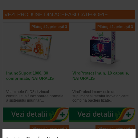
VEZI PRODUSE DIN ACEEASI CATEGORIE
Plătești 2, primești 3
Plătești 2, primești 3
ImunoSuport 1000, 30
ViroProtect Imun, 10 capsule,
comprimate, NATURALIS
NATURALIS
Vitaminele C, D3 si zincul
ViroProtect Imun+ este un
contribuie la functionarea normala
supliment alimentar inovator, care
a sistemului imunitar…
combina bacterii lizate…
Plătești 2, primești 3
Plătești 2, primești 3