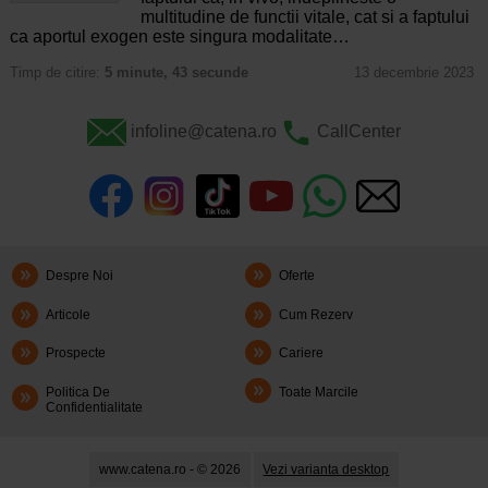
multitudine de functii vitale, cat si a faptului
ca aportul exogen este singura modalitate…
Timp de citire:
5 minute, 43 secunde
13 decembrie 2023
infoline@catena.ro
CallCenter
Despre Noi
Oferte
Articole
Cum Rezerv
Prospecte
Cariere
Politica De
Toate Marcile
Confidentialitate
www.catena.ro - © 2026
Vezi varianta desktop