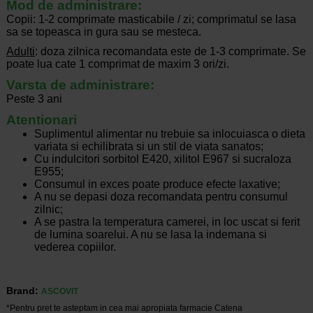
Mod de administrare:
Copii: 1-2 comprimate masticabile / zi; comprimatul se lasa
sa se topeasca in gura sau se mesteca.
Adulti
: doza zilnica recomandata este de 1-3 comprimate. Se
poate lua cate 1 comprimat de maxim 3 ori/zi.
Varsta de administrare:
Peste 3 ani
Atentionari
Suplimentul alimentar nu trebuie sa inlocuiasca o dieta
variata si echilibrata si un stil de viata sanatos;
Cu indulcitori sorbitol E420, xilitol E967 si sucraloza
E955;
Consumul in exces poate produce efecte laxative;
A nu se depasi doza recomandata pentru consumul
zilnic;
A se pastra la temperatura camerei, in loc uscat si ferit
de lumina soarelui. A nu se lasa la indemana si
vederea copiilor.
Brand:
ASCOVIT
*Pentru pret te asteptam in cea mai apropiata farmacie Catena