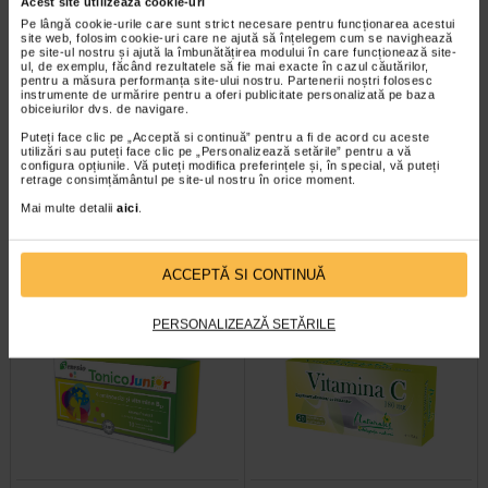
Acest site utilizează cookie-uri
Pe lângă cookie-urile care sunt strict necesare pentru funcționarea acestui
site web, folosim cookie-uri care ne ajută să înțelegem cum se navighează
pe site-ul nostru și ajută la îmbunătățirea modului în care funcționează site-
ul, de exemplu, făcând rezultatele să fie mai exacte în cazul căutărilor,
pentru a măsura performanța site-ului nostru. Partenerii noștri folosesc
instrumente de urmărire pentru a oferi publicitate personalizată pe baza
obiceiurilor dvs. de navigare.
Vitamina D3 2000 UI, 30
Vitamina D3, 4000 UI, 30
Puteți face clic pe „Acceptă si continuă” pentru a fi de acord cu aceste
capsule moi, NATURALIS
capsule moi, NATURALIS
utilizări sau puteți face clic pe „Personalizează setările” pentru a vă
configura opțiunile. Vă puteți modifica preferințele și, în special, vă puteți
retrage consimțământul pe site-ul nostru în orice moment.
Vitamina D3 Naturalis este un
Naturalis Vitamina D3 4000 UI este
Mai multe detalii
aici
.
supliment alimentar conceput
un supliment alimentar sub forma
pentru a sustine sanatatea…
de capsule gelatinoase moi, usor…
ACCEPTĂ SI CONTINUĂ
PERSONALIZEAZĂ SETĂRILE
Plătești 2, primești 3
Plătești 2, primești 3