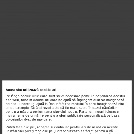
Acest site utilizează cookie-uri
Pe lângă cookie-urile care sunt strict necesare pentru funcționarea acestui
site web, folosim cookie-uri care ne ajută să înțelegem cum se navighează
pe site-ul nostru și ajută la îmbunătățirea modului în care funcționează site-
ul, de exemplu, făcând rezultatele să fie mai exacte în cazul căutărilor,
pentru a măsura performanța site-ului nostru. Partenerii noștri folosesc
instrumente de urmărire pentru a oferi publicitate personalizată pe baza
obiceiurilor dvs. de navigare.
Puteți face clic pe „Acceptă si continuă” pentru a fi de acord cu aceste
utilizări sau puteți face clic pe „Personalizează setările” pentru a vă