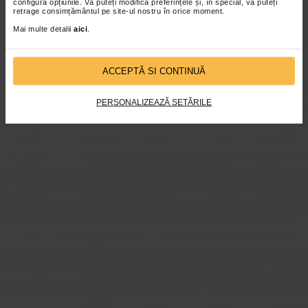
configura opțiunile. Vă puteți modifica preferințele și, în special, vă puteți
retrage consimțământul pe site-ul nostru în orice moment.
Mai multe detalii
aici
.
ACCEPTĂ SI CONTINUĂ
PERSONALIZEAZĂ SETĂRILE