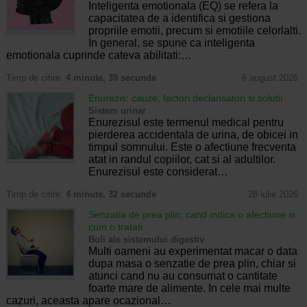
Inteligenta emotionala (EQ) se refera la
capacitatea de a identifica si gestiona
propriile emotii, precum si emotiile celorlalti.
In general, se spune ca inteligenta
emotionala cuprinde cateva abilitati:…
Timp de citire:
4 minute, 39 secunde
6 august 2026
Enurezis: cauze, factori declansatori si solutii
Sistem urinar
Enurezisul este termenul medical pentru
pierderea accidentala de urina, de obicei in
timpul somnului. Este o afectiune frecventa
atat in randul copiilor, cat si al adultilor.
Enurezisul este considerat…
Timp de citire:
4 minute, 32 secunde
28 iulie 2026
Senzatia de prea plin: cand indica o afectiune si
cum o tratati
Boli ale sistemului digestiv
Multi oameni au experimentat macar o data
dupa masa o senzatie de prea plin, chiar si
atunci cand nu au consumat o cantitate
foarte mare de alimente. In cele mai multe
cazuri, aceasta apare ocazional…