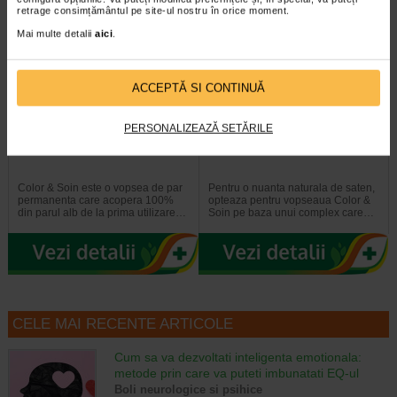
-25%
-25%
retrage consimțământul pe site-ul nostru în orice moment.
Mai multe detalii
aici
.
ACCEPTĂ SI CONTINUĂ
PERSONALIZEAZĂ SETĂRILE
Vopsea de par blond platinat
Vopsea de par castaniu natural
10N, Color&Soin
4N, Color&Soin
Color & Soin este o vopsea de par
Pentru o nuanta naturala de saten,
permanenta care acopera 100%
opteaza pentru vopseaua Color &
din parul alb de la prima utilizare…
Soin pe baza unui complex care…
CELE MAI RECENTE ARTICOLE
Cum sa va dezvoltati inteligenta emotionala:
metode prin care va puteti imbunatati EQ-ul
Boli neurologice si psihice