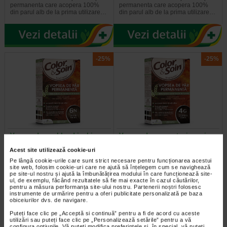
permanenta care acopera 100%
permanenta care acopera 100%
din parul alb de la prima utilizare…
din parul alb de la prima utilizare…
-25%
-25%
Vopsea de par blond inchis
Vopsea de par castaniu auriu
6N, Color&Soin
4G, Color&Soin
Acest site utilizează cookie-uri
Pe lângă cookie-urile care sunt strict necesare pentru funcționarea acestui
Color & Soin este o vopsea de par
Imbogatita cu proteine vegetale si
site web, folosim cookie-uri care ne ajută să înțelegem cum se navighează
permanenta care acopera 100%
uleiuri esentiale, vopseaua de par
pe site-ul nostru și ajută la îmbunătățirea modului în care funcționează site-
din parul alb de la prima utilizare…
coloreaza perfect parul si ii…
ul, de exemplu, făcând rezultatele să fie mai exacte în cazul căutărilor,
pentru a măsura performanța site-ului nostru. Partenerii noștri folosesc
instrumente de urmărire pentru a oferi publicitate personalizată pe baza
obiceiurilor dvs. de navigare.
Puteți face clic pe „Acceptă si continuă” pentru a fi de acord cu aceste
utilizări sau puteți face clic pe „Personalizează setările” pentru a vă
configura opțiunile. Vă puteți modifica preferințele și, în special, vă puteți