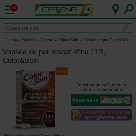
40
Catena
Special la Catena
Color&Soin
Vopsea de par Color&Soin
Vopsea de par roscat afina 11R,
Color&Soin
-25%
Te asteptam la Catena cu
sfaturi si recomandari
Ofertă valabilă în perioada 1-31 august 2026, in