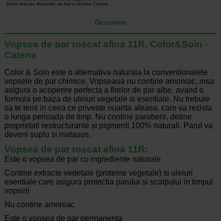
limita stocului disponibil, pe baza cardului Catena.
Descriere
Vopsea de par roscat afina 11R, Color&Soin -
Catena
Color & Soin este o alternativa naturala la conventionalele
vopsele de par chimice. Vopseaua nu contine amoniac, insa
asigura o acoperire perfecta a firelor de par albe, avand o
formula pe baza de uleiuri vegetale si esentiale. Nu trebuie
sa te temi in ceea ce priveste nuanta aleasa, care va rezista
o lunga perioada de timp. Nu contine parabeni, detine
proprietati restructurante si pigmenti 100% naturali. Parul va
deveni suplu si matasos.
Vopsea de par roscat afina 11R:
Este o vopsea de par cu ingrediente naturale
Contine extracte vedetale (proteine vegetale) si uleiuri
esentiale care asigura protectia parului si scalpului in timpul
vopsirii
Nu contine amoniac
Este o vopsea de par permanenta