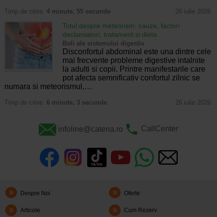
Timp de citire:
4 minute, 55 secunde
26 iulie 2026
Totul despre meteorism: cauze, factori
declansatori, tratament si dieta
Boli ale sistemului digestiv
Disconfortul abdominal este una dintre cele
mai frecvente probleme digestive intalnite
la adulti si copii. Printre manifestarile care
pot afecta semnificativ confortul zilnic se
numara si meteorismul,…
Timp de citire:
6 minute, 3 secunde
26 iulie 2026
infoline@catena.ro
CallCenter
Despre Noi
Oferte
Articole
Cum Rezerv