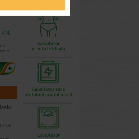
ovulatie
l 4N,
Calculator
a de
greutate ideala
pseaua
ui…
Calculator rata
metabolismului bazal
etode
t 2026
Calculator