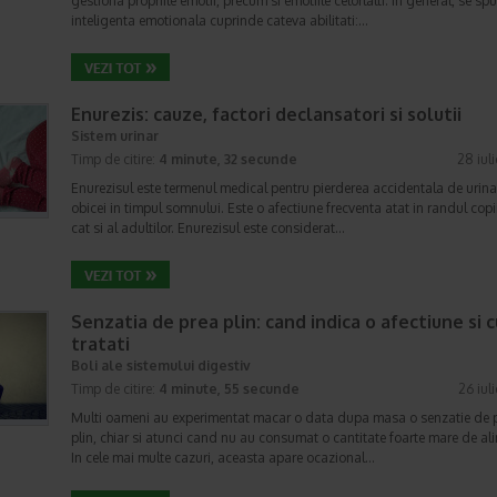
gestiona propriile emotii, precum si emotiile celorlalti. In general, se sp
inteligenta emotionala cuprinde cateva abilitati:…
Enurezis: cauze, factori declansatori si solutii
Sistem urinar
Timp de citire:
4 minute, 32 secunde
28 iul
Enurezisul este termenul medical pentru pierderea accidentala de urina
obicei in timpul somnului. Este o afectiune frecventa atat in randul copii
cat si al adultilor. Enurezisul este considerat…
Senzatia de prea plin: cand indica o afectiune si 
tratati
Boli ale sistemului digestiv
Timp de citire:
4 minute, 55 secunde
26 iul
Multi oameni au experimentat macar o data dupa masa o senzatie de 
plin, chiar si atunci cand nu au consumat o cantitate foarte mare de al
In cele mai multe cazuri, aceasta apare ocazional…