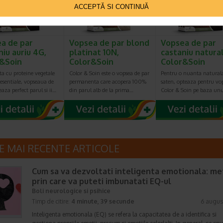
ACCEPTĂ SI CONTINUĂ
a de par
Vopsea de par blond
Vopsea de par
niu auriu 4G,
platinat 10N,
castaniu natura
&Soin
Color&Soin
Color&Soin
a cu proteine vegetale
Color & Soin este o vopsea de par
Pentru o nuanta natural
i esentiale, vopseaua de
permanenta care acopera 100%
saten, opteaza pentru vo
eaza perfect parul si ii…
din parul alb de la prima…
Color & Soin pe baza un
E MAI RECENTE ARTICOLE
Cum sa va dezvoltati inteligenta emotionala: m
prin care va puteti imbunatati EQ-ul
Boli neurologice si psihice
Timp de citire:
4 minute, 39 secunde
6 augus
Inteligenta emotionala (EQ) se refera la capacitatea de a identifica si