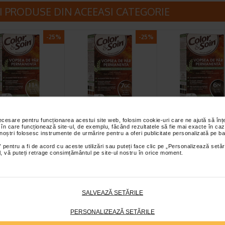
I PRODUSE DIN ACEEASI CATEGORIE
-25%
-25%
a de par blond
Vopsea de par blond
Vopsea de par 
u cenusiu 11A,
auriu roscat 7 GC,
inchis 6N,
necesare pentru funcționarea acestui site web, folosim cookie-uri care ne ajută să î
 în care funcționează site-ul, de exemplu, făcând rezultatele să fie mai exacte în caz
&Soin
Color&Soin
Color&Soin
 noștri folosesc instrumente de urmărire pentru a oferi publicitate personalizată pe ba
oin este o vopsea de par
Color & Soin este o vopsea de par
Color & Soin este o vopse
 pentru a fi de acord cu aceste utilizări sau puteți face clic pe „Personalizează setăr
ta care acopera 100%
permanenta care acopera 100%
permanenta care acoper
ial, vă puteți retrage consimțământul pe site-ul nostru în orice moment.
 alb de la prima…
din parul alb de la prima…
din parul alb de la prima
SALVEAZĂ SETĂRILE
-25%
-25%
PERSONALIZEAZĂ SETĂRILE