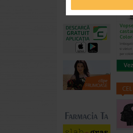
Toate farmaciile
Vopse
casta
Color
Imbogatit
si uleiur
par color
CEL