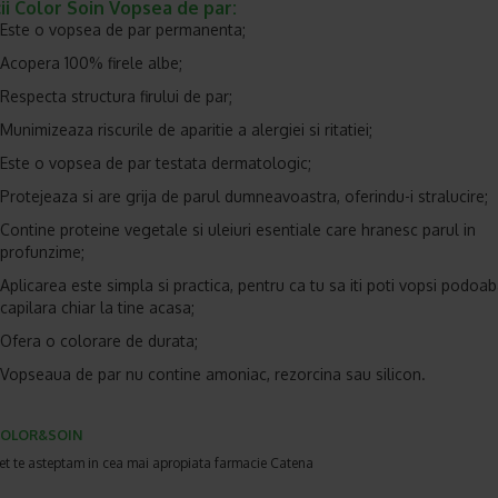
ii Color Soin Vopsea de par:
Este o vopsea de par permanenta;
Acopera 100% firele albe;
Respecta structura firului de par;
Munimizeaza riscurile de aparitie a alergiei si ritatiei;
Este o vopsea de par testata dermatologic;
Protejeaza si are grija de parul dumneavoastra, oferindu-i stralucire;
Contine proteine vegetale si uleiuri esentiale care hranesc parul in
profunzime;
Aplicarea este simpla si practica, pentru ca tu sa iti poti vopsi podoa
capilara chiar la tine acasa;
Ofera o colorare de durata;
Vopseaua de par nu contine amoniac, rezorcina sau silicon.
COLOR&SOIN
et te asteptam in cea mai apropiata farmacie Catena