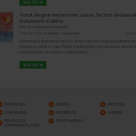
Totul despre meteorism: cauze, factori declansat
tratament si dieta
Boli ale sistemului digestiv
Timp de citire:
6 minute, 3 secunde
26 iul
Disconfortul abdominal este una dintre cele mai frecvente probleme di
intalnite la adulti si copii. Printre manifestarile care pot afecta semnifica
confortul zilnic se numara si meteorismul,…
DESPRE NOI
OFERTE
ARTICOLE
CUM REZERV
PROSPECTE
CARIERE
POLITICA DE
TOATE MARCILE
CONFIDENTIALITATE