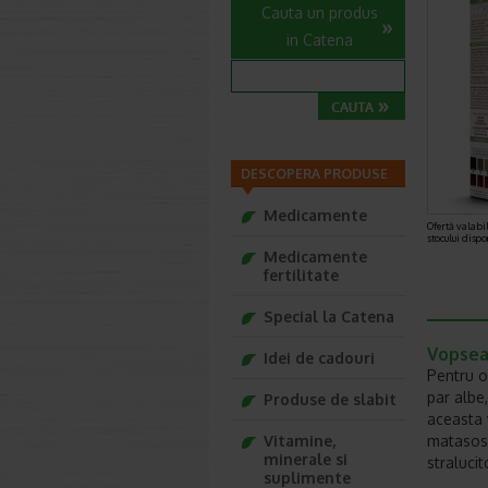
Cauta un produs
in Catena
DESCOPERA PRODUSE
Medicamente
Ofertă valabil
stocului dispo
Medicamente
fertilitate
Special la Catena
Vopsea
Idei de cadouri
Pentru o
par albe
Produse de slabit
aceasta 
Vitamine,
matasos 
minerale si
straluci
suplimente