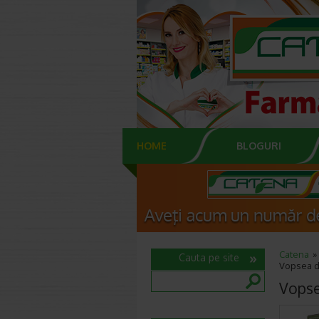
HOME
BLOGURI
Catena
Cauta pe site
Vopsea d
Vopse