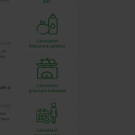
une ca
IMC
Calculator
ie 2026
hidratare optima
, de
lor,
Calculator
cum o
greutate bebelusi
ie 2026
prea
imente.
Calculator