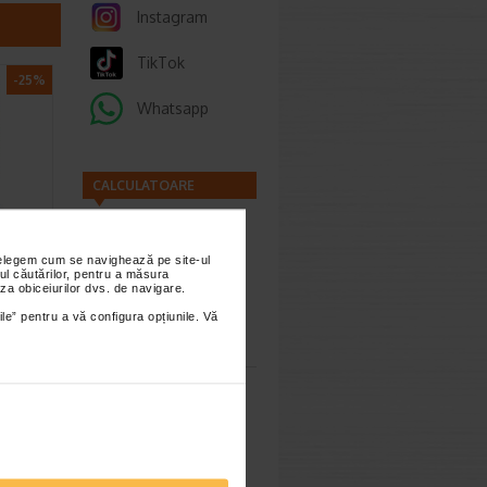
Instagram
TikTok
-25%
Whatsapp
CALCULATOARE
blond
nțelegem cum se navighează pe site-ul
ul căutărilor, pentru a măsura
za obiceiurilor dvs. de navigare.
a de par
Calculator
ile” pentru a vă configura opțiunile. Vă
a 100%
sarcina
…
-25%
Calculator