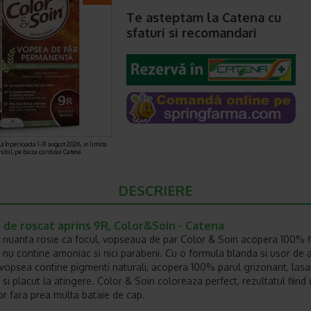
Te asteptam la Catena cu
sfaturi si recomandari
ă în perioada 1-31 august 2026, in limita
nibil, pe baza cardului Catena.
DESCRIERE
 de roscat aprins 9R, Color&Soin - Catena
 nuanta rosie ca focul, vopseaua de par Color & Soin acopera 100% f
, nu contine amoniac si nici parabeni. Cu o formula blanda si usor de a
vopsea contine pigmenti naturali, acopera 100% parul grizonant, lasa
si placut la atingere. Color & Soin coloreaza perfect, rezultatul fiind
tor fara prea multa bataie de cap.