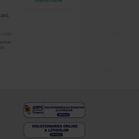
menstruatie
ori,
ie 2026
gestive
tiv