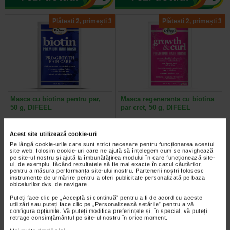
Plătești 2, primești 3
Plătești 2, primești 3
Masca cu biotina pentru par,
Masca regeneranta cu biotina
50 g, DIFEEL
par cret, 50 g, DIFEEL
Produsele Difeel Pro-Growth sunt
Beneficii: Defineste perfect firele de
Acest site utilizează cookie-uri
formule fortificate infuzate cu
par si faciliteaza coafarea; Masca
biotina si promoveaza cresterea…
hraneste profund; Uleiul de…
Pe lângă cookie-urile care sunt strict necesare pentru funcționarea acestui
site web, folosim cookie-uri care ne ajută să înțelegem cum se navighează
pe site-ul nostru și ajută la îmbunătățirea modului în care funcționează site-
ul, de exemplu, făcând rezultatele să fie mai exacte în cazul căutărilor,
pentru a măsura performanța site-ului nostru. Partenerii noștri folosesc
instrumente de urmărire pentru a oferi publicitate personalizată pe baza
obiceiurilor dvs. de navigare.
-40% Preț întreg:
60,10 Lei
-40% Preț întreg:
130,60 Lei
Preț redus: 36.06 Lei
Preț redus: 78,36 Lei
Puteți face clic pe „Acceptă si continuă” pentru a fi de acord cu aceste
utilizări sau puteți face clic pe „Personalizează setările” pentru a vă
configura opțiunile. Vă puteți modifica preferințele și, în special, vă puteți
retrage consimțământul pe site-ul nostru în orice moment.