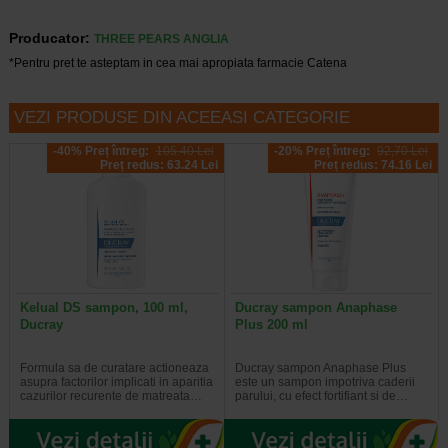
Producator:
THREE PEARS ANGLIA
*Pentru pret te asteptam in cea mai apropiata farmacie Catena
VEZI PRODUSE DIN ACEEASI CATEGORIE
-40% Preț întreg:
105.40 Lei
-20% Preț întreg:
92,70 Lei
Preț redus: 63.24 Lei
Preț redus: 74.16 Lei
Kelual DS sampon, 100 ml,
Ducray sampon Anaphase
Ducray
Plus 200 ml
Formula sa de curatare actioneaza
Ducray sampon Anaphase Plus
asupra factorilor implicati in aparitia
este un sampon impotriva caderii
cazurilor recurente de matreata…
parului, cu efect fortifiant si de…