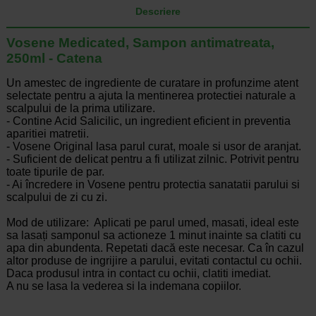
Descriere
Vosene Medicated, Sampon antimatreata,
250ml - Catena
Un amestec de ingrediente de curatare in profunzime atent
selectate pentru a ajuta la mentinerea protectiei naturale a
scalpului de la prima utilizare.
- Contine Acid Salicilic, un ingredient eficient in preventia
aparitiei matretii.
- Vosene Original lasa parul curat, moale si usor de aranjat.
- Suficient de delicat pentru a fi utilizat zilnic. Potrivit pentru
toate tipurile de par.
- Ai încredere in Vosene pentru protectia sanatatii parului si
scalpului de zi cu zi.
Mod de utilizare: Aplicati pe parul umed, masati, ideal este
sa lasați samponul sa actioneze 1 minut inainte sa clatiti cu
apa din abundenta. Repetati dacă este necesar. Ca în cazul
altor produse de ingrijire a parului, evitati contactul cu ochii.
Daca produsul intra in contact cu ochii, clatiti imediat.
A nu se lasa la vederea si la indemana copiilor.