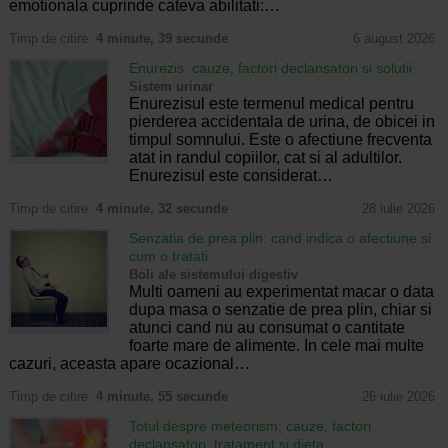
emotionala cuprinde cateva abilitati:…
Timp de citire:
4 minute, 39 secunde
6 august 2026
Enurezis: cauze, factori declansatori si solutii
Sistem urinar
Enurezisul este termenul medical pentru
pierderea accidentala de urina, de obicei in
timpul somnului. Este o afectiune frecventa
atat in randul copiilor, cat si al adultilor.
Enurezisul este considerat…
Timp de citire:
4 minute, 32 secunde
28 iulie 2026
Senzatia de prea plin: cand indica o afectiune si
cum o tratati
Boli ale sistemului digestiv
Multi oameni au experimentat macar o data
dupa masa o senzatie de prea plin, chiar si
atunci cand nu au consumat o cantitate
foarte mare de alimente. In cele mai multe
cazuri, aceasta apare ocazional…
Timp de citire:
4 minute, 55 secunde
26 iulie 2026
Totul despre meteorism: cauze, factori
declansatori, tratament si dieta