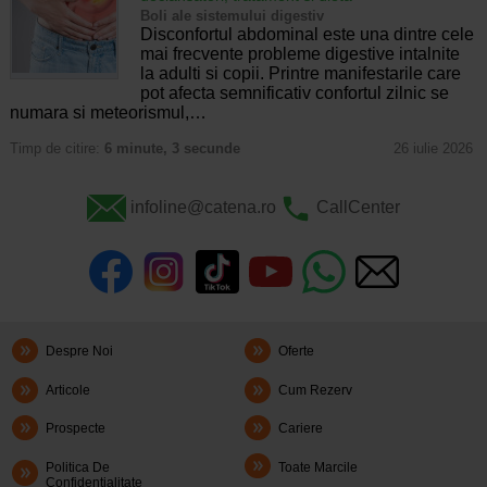
Boli ale sistemului digestiv
Disconfortul abdominal este una dintre cele
mai frecvente probleme digestive intalnite
la adulti si copii. Printre manifestarile care
pot afecta semnificativ confortul zilnic se
numara si meteorismul,…
Timp de citire:
6 minute, 3 secunde
26 iulie 2026
infoline@catena.ro
CallCenter
Despre Noi
Oferte
Articole
Cum Rezerv
Prospecte
Cariere
Politica De
Toate Marcile
Confidentialitate