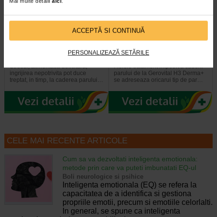
Mai multe detalii
aici
.
ACCEPTĂ SI CONTINUĂ
GH3 Derma + Sampon
Tratament anticadere GH3
anticadere, 200 ml…
Derma+, 12 fiole, GEROVITAL
PERSONALIZEAZĂ SETĂRILE
Stresul, alimentatia deficitara,
Fiolele tratament impotriva caderii
ingrijirea nepotrivita pot duce
parului de la Gerovital H3 Derma+
treptat, in timp, la caderea parului…
se adreseaza oricarui tip de par…
CELE MAI RECENTE ARTICOLE
Cum sa va dezvoltati inteligenta emotionala:
metode prin care va puteti imbunatati EQ-ul
Boli neurologice si psihice
Inteligenta emotionala (EQ) se refera la
capacitatea de a identifica si gestiona
propriile emotii, precum si emotiile celorlalti.
In general, se spune ca inteligenta