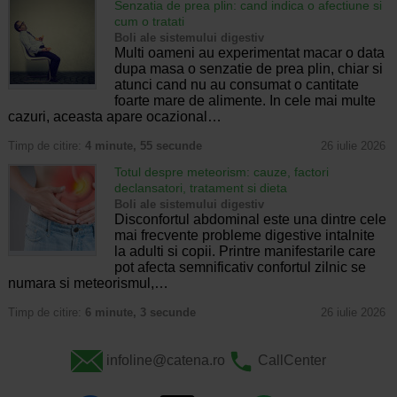
Senzatia de prea plin: cand indica o afectiune si
cum o tratati
Boli ale sistemului digestiv
Multi oameni au experimentat macar o data
dupa masa o senzatie de prea plin, chiar si
atunci cand nu au consumat o cantitate
foarte mare de alimente. In cele mai multe
cazuri, aceasta apare ocazional…
Timp de citire:
4 minute, 55 secunde
26 iulie 2026
Totul despre meteorism: cauze, factori
declansatori, tratament si dieta
Boli ale sistemului digestiv
Disconfortul abdominal este una dintre cele
mai frecvente probleme digestive intalnite
la adulti si copii. Printre manifestarile care
pot afecta semnificativ confortul zilnic se
numara si meteorismul,…
Timp de citire:
6 minute, 3 secunde
26 iulie 2026
infoline@catena.ro
CallCenter