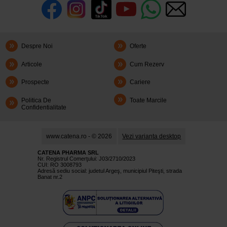
Despre Noi
Oferte
Articole
Cum Rezerv
Prospecte
Cariere
Politica De
Toate Marcile
Confidentialitate
www.catena.ro - © 2026
Vezi varianta desktop
CATENA PHARMA SRL
Nr. Registrul Comerţului: J03/2710/2023
CUI: RO 3008793
Adresă sediu social: judetul Argeş, municipiul Piteşti, strada
Banat nr.2