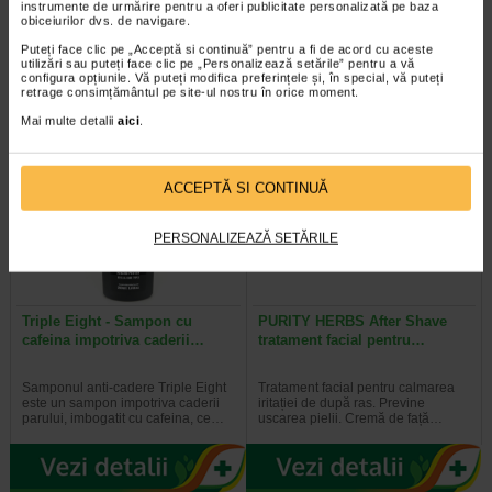
instrumente de urmărire pentru a oferi publicitate personalizată pe baza
obiceiurilor dvs. de navigare.
Creat pentru a satisface cerintele
Barbieritul se transforma intr-o
fiecarui barbat atunci cand vine
placere daca utilizezi spuma de
Puteți face clic pe „Acceptă si continuă” pentru a fi de acord cu aceste
vorba de un barbierit de calitate…
barbierit de la Genera, ce contine…
utilizări sau puteți face clic pe „Personalizează setările” pentru a vă
configura opțiunile. Vă puteți modifica preferințele și, în special, vă puteți
retrage consimțământul pe site-ul nostru în orice moment.
Mai multe detalii
aici
.
Plătești 2, primești 3
ACCEPTĂ SI CONTINUĂ
PERSONALIZEAZĂ SETĂRILE
Triple Eight - Sampon cu
PURITY HERBS After Shave
cafeina impotriva caderii…
tratament facial pentru…
Samponul anti-cadere Triple Eight
Tratament facial pentru calmarea
este un sampon impotriva caderii
iritației de după ras. Previne
parului, imbogatit cu cafeina, ce…
uscarea pielii. Cremă de față…