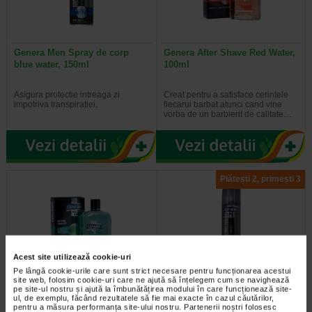
Genera Men Spray de corp
Genera After Shave Red Water,
blue water, 150ml
100ml
Asigura protectie intreaga zi
Creat pentru a satisface cerintele
impotriva transpiratiei.
fiecarui barbat atunci cand vine
vorba de un barbierit de calitate…
Plătești 2, primești 3
Acest site utilizează cookie-uri
Pe lângă cookie-urile care sunt strict necesare pentru funcționarea acestui
site web, folosim cookie-uri care ne ajută să înțelegem cum se navighează
Genera After Shave Green
Genera Men spuma barbierit
pe site-ul nostru și ajută la îmbunătățirea modului în care funcționează site-
Water, 100ml
musetel&vitamina E 300ml
ul, de exemplu, făcând rezultatele să fie mai exacte în cazul căutărilor,
pentru a măsura performanța site-ului nostru. Partenerii noștri folosesc