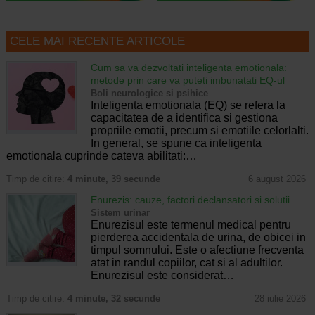
CELE MAI RECENTE ARTICOLE
Cum sa va dezvoltati inteligenta emotionala:
metode prin care va puteti imbunatati EQ-ul
Boli neurologice si psihice
Inteligenta emotionala (EQ) se refera la
capacitatea de a identifica si gestiona
propriile emotii, precum si emotiile celorlalti.
In general, se spune ca inteligenta
emotionala cuprinde cateva abilitati:…
Timp de citire:
4 minute, 39 secunde
6 august 2026
Enurezis: cauze, factori declansatori si solutii
Sistem urinar
Enurezisul este termenul medical pentru
pierderea accidentala de urina, de obicei in
timpul somnului. Este o afectiune frecventa
atat in randul copiilor, cat si al adultilor.
Enurezisul este considerat…
Timp de citire:
4 minute, 32 secunde
28 iulie 2026