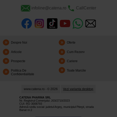
infoline@catena.ro
CallCenter
Despre Noi
Oferte
Articole
Cum Rezerv
Prospecte
Cariere
Politica De
Toate Marcile
Confidentialitate
www.catena.ro - © 2026
Vezi varianta desktop
CATENA PHARMA SRL
Nr. Registrul Comerţului: J03/2710/2023
CUI: RO 3008793
Adresă sediu social: judetul Argeş, municipiul Piteşti, strada
Banat nr.2