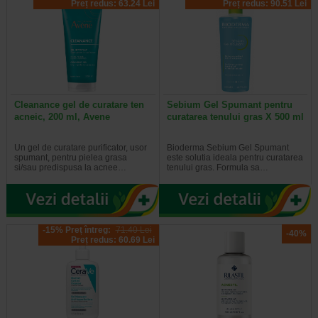
Preț redus: 63.24 Lei
Preț redus: 90.51 Lei
Cleanance gel de curatare ten
Sebium Gel Spumant pentru
acneic, 200 ml, Avene
curatarea tenului gras X 500 ml
Un gel de curatare purificator, usor
Bioderma Sebium Gel Spumant
spumant, pentru pielea grasa
este solutia ideala pentru curatarea
si/sau predispusa la acnee…
tenului gras. Formula sa…
-15% Preț întreg:
71.40 Lei
-40%
Preț redus: 60.69 Lei