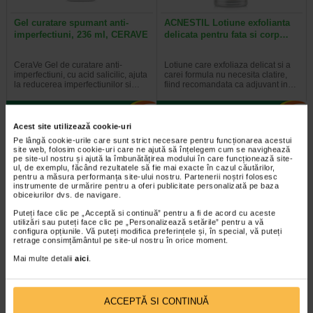
Gel curatare spumant anti-
ACNESTIL Lotiune exfolianta
imperfectiuni, 236 ml, CERAVE
delicata pentru fata si corp…
CeraVe Gel de curatare anti-
Lotiune care exfoliaza delicat si a
imperfectiuni, cu acid salicilic, ajuta
carei formula nu necesita clatire,
la reducerea imperfectiunilor si…
fiind recomandata ca adjuvant in…
Acest site utilizează cookie-uri
Pe lângă cookie-urile care sunt strict necesare pentru funcționarea acestui
-40%
site web, folosim cookie-uri care ne ajută să înțelegem cum se navighează
pe site-ul nostru și ajută la îmbunătățirea modului în care funcționează site-
ul, de exemplu, făcând rezultatele să fie mai exacte în cazul căutărilor,
pentru a măsura performanța site-ului nostru. Partenerii noștri folosesc
instrumente de urmărire pentru a oferi publicitate personalizată pe baza
obiceiurilor dvs. de navigare.
Puteți face clic pe „Acceptă si continuă” pentru a fi de acord cu aceste
utilizări sau puteți face clic pe „Personalizează setările” pentru a vă
configura opțiunile. Vă puteți modifica preferințele și, în special, vă puteți
retrage consimțământul pe site-ul nostru în orice moment.
ACNESTIL Crema H BIOME
ACNESTIL PB Gel calmant
Mai multe detalii
aici
.
anti-roseata, hidratanta, 40…
pentru normalizarea…
Este o crema conceputa pentru
Gel cu textura lejera, a carui
ACCEPTĂ SI CONTINUĂ
tenul sensibil si predispus la
formula contine prebiotice si