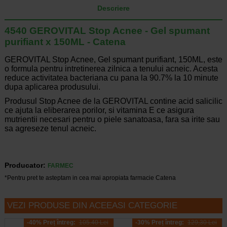
Descriere
4540 GEROVITAL Stop Acnee - Gel spumant
purifiant x 150ML - Catena
GEROVITAL Stop Acnee, Gel spumant purifiant, 150ML, este
o formula pentru intretinerea zilnica a tenului acneic. Acesta
reduce activitatea bacteriana cu pana la 90.7% la 10 minute
dupa aplicarea produsului.
Produsul Stop Acnee de la GEROVITAL contine acid salicilic
ce ajuta la eliberarea porilor, si vitamina E ce asigura
mutrientii necesari pentru o piele sanatoasa, fara sa irite sau
sa agreseze tenul acneic.
Producator:
FARMEC
*Pentru pret te asteptam in cea mai apropiata farmacie Catena
VEZI PRODUSE DIN ACEEASI CATEGORIE
-40% Preț întreg:
105.40 Lei
-30% Preț întreg:
129,30 Lei