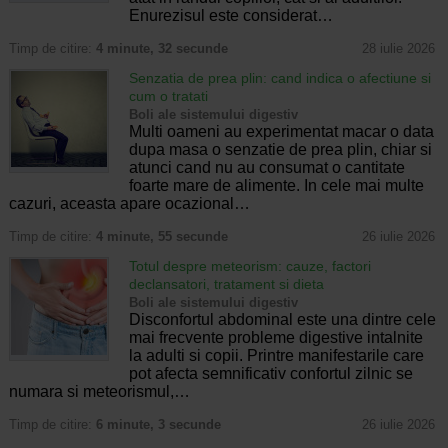
Enurezisul este considerat…
Timp de citire:
4 minute, 32 secunde
28 iulie 2026
Senzatia de prea plin: cand indica o afectiune si
cum o tratati
Boli ale sistemului digestiv
Multi oameni au experimentat macar o data
dupa masa o senzatie de prea plin, chiar si
atunci cand nu au consumat o cantitate
foarte mare de alimente. In cele mai multe
cazuri, aceasta apare ocazional…
Timp de citire:
4 minute, 55 secunde
26 iulie 2026
Totul despre meteorism: cauze, factori
declansatori, tratament si dieta
Boli ale sistemului digestiv
Disconfortul abdominal este una dintre cele
mai frecvente probleme digestive intalnite
la adulti si copii. Printre manifestarile care
pot afecta semnificativ confortul zilnic se
numara si meteorismul,…
Timp de citire:
6 minute, 3 secunde
26 iulie 2026