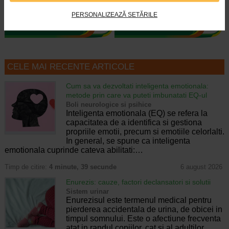
acnee, afectat de tratamentele…
postbiotice, care contribuie la…
PERSONALIZEAZĂ SETĂRILE
CELE MAI RECENTE ARTICOLE
Cum sa va dezvoltati inteligenta emotionala:
metode prin care va puteti imbunatati EQ-ul
Boli neurologice si psihice
Inteligenta emotionala (EQ) se refera la
capacitatea de a identifica si gestiona
propriile emotii, precum si emotiile celorlalti.
In general, se spune ca inteligenta
emotionala cuprinde cateva abilitati:…
Timp de citire:
4 minute, 39 secunde
6 august 2026
Enurezis: cauze, factori declansatori si solutii
Sistem urinar
Enurezisul este termenul medical pentru
pierderea accidentala de urina, de obicei in
timpul somnului. Este o afectiune frecventa
atat in randul copiilor, cat si al adultilor.