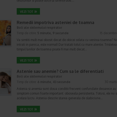
tesuturilor si poate duce la diferite boli.…
Remedii impotriva asteniei de toamna
Boli ale sistemului respirator
Timp de citire:
5 minute, 9 secunde
15 decembri
Va simtiti mult mai obosit decat de obicei odata cu venirea toamnei? N
intrati in panica, este normal! Dar tratati totul cu mare atentie. Tristetea
timpul lunilor de toamna poate fi mai mult decat…
Astenie sau anemie? Cum sa le diferentiati
Boli ale sistemului respirator
Timp de citire:
6 minute, 43 secunde
30 marti
Astenia si anemia sunt doua conditii frecvent confundate deoarece au
simptom comun foarte important: oboseala persistenta. Totusi, ele nu 
acelasi lucru. Astenia descrie starea generala de slabiciune…