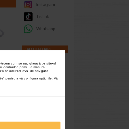
Instagram
TikTok
Whatsapp
CALCULATOARE
ator
nțelegem cum se navighează pe site-ul
ul căutărilor, pentru a măsura
za obiceiurilor dvs. de navigare.
ile” pentru a vă configura opțiunile. Vă
usor si
Calculator
 …
sarcina
Calculator