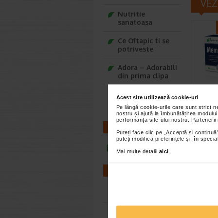
VEZ
Nutritie
sanatoasa
Ce Oftapic ti se
potriveste
Adora – Adorabili
din prima clipa
Seturi cadou
Memor
Acest site utilizează cookie-uri
Baylis&Harding
capsu
Pe lângă cookie-urile care sunt strict 
nostru și ajută la îmbunătățirea modului
performanța site-ului nostru. Partenerii
CONTACT
Benesio 
Puteți face clic pe „Acceptă si continuă”
suplimen
puteți modifica preferințele și, în spec
sub form
infoline@catena.ro
Mai multe detalii
aici
.
FARMACII
Farmacii NON-STOP
Farmacii FIV