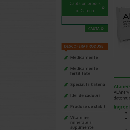
Cauta un produs
in Catena
DESCOPERA PRODUSE
Medicamente
Medicamente
fertilitate
Special la Catena
Alaner
ALAnerv s
Idei de cadouri
datorat c
Produse de slabit
Ingred
Vitamine,
minerale si
suplimente