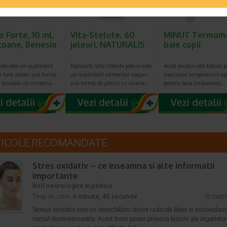
o Forte, 10 ml,
Vita-Stelute, 60
MINUT Termom
acoane, Benesio
jeleuri, NATURALIS
baie copii
rte este un supliment
Naturalis Vita-Stelute jeleuri este
Acest produs este folosit 
r fara zahar, sub forma
un supliment alimentar vegan,
masurare temperaturii ap
n buvabil, ce combina…
sub forma de jeleuri cu aroma…
pentru baia (imbaierea)…
TICOLE RECOMANDATE
Stres oxidativ – ce inseamna si alte informatii
importante
Boli neurologice si psihice
Timp de citire:
6 minute, 45 secunde
16 mart
Stresul oxidativ este un dezechilibru dintre radicalii liberi si antioxidant
corpul dumneavoastra. Acest lucru poate provoca leziuni ale organelor