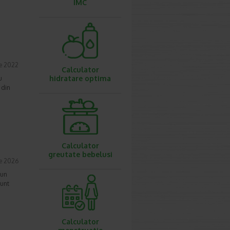
IMC
e 2022
Calculator
hidratare optima
u
 din
Calculator
greutate bebelusi
e 2026
 un
sunt
Calculator