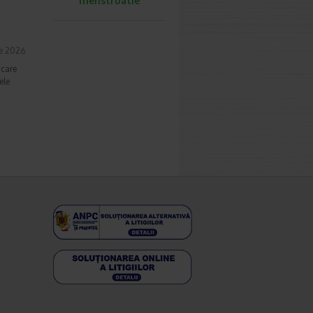
menstruatie
ie 2026
 care
ele