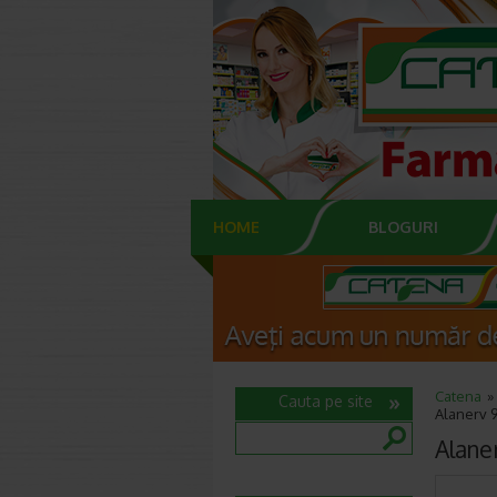
HOME
BLOGURI
Catena
Cauta pe site
Alanerv 
Alane