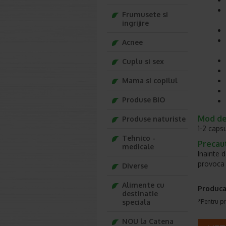
Frumusete si
ingrijire
Acnee
Cuplu si sex
Mama si copilul
Produse BIO
Mod de
Produse naturiste
1-2 capsu
Tehnico -
Precaut
medicale
Inainte d
provoca 
Diverse
Alimente cu
Produca
destinatie
speciala
*Pentru pr
NOU la Catena