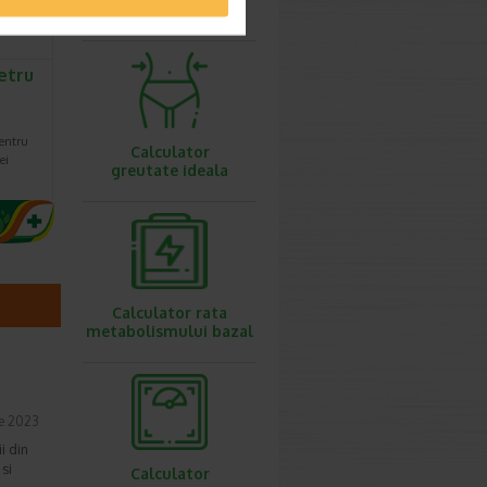
ovulatie
etru
pentru
Calculator
ei
greutate ideala
Calculator rata
metabolismului bazal
ie 2023
ii din
 si
Calculator