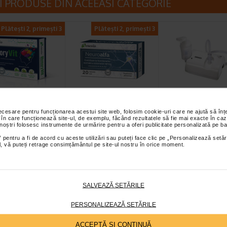
I PRODUSE DIN ACEEASI CATEGORIE
Plătești 2, primești 3
Plătești 2, primești 3
yvit, 30
Neuroalfa, 20
OMRON Nebuliz
le, BENESIO
capsule moi,
C801 Esential
necesare pentru funcționarea acestui site web, folosim cookie-uri care ne ajută să î
 în care funcționează site-ul, de exemplu, făcând rezultatele să fie mai exacte în caz
BENESIO
 noștri folosesc instrumente de urmărire pentru a oferi publicitate personalizată pe ba
Memoryvit este un
Neuroalfa este un supliment
Nebulizator OMRON -
 pentru a fi de acord cu aceste utilizări sau puteți face clic pe „Personalizează setăr
t alimentar complex,
alimentar complex, formulat cu
nebulizator cu compresor 
ial, vă puteți retrage consimțământul pe site-ul nostru în orice moment.
a de capsule, formulat…
un spectru larg de vitamine din…
silentios - numai 270 g.
SALVEAZĂ SETĂRILE
PERSONALIZEAZĂ SETĂRILE
ACCEPTĂ SI CONTINUĂ