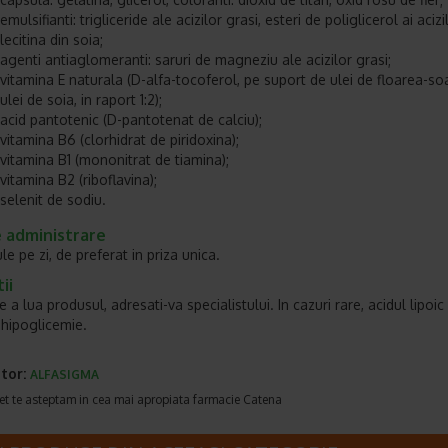
emulsifianti: trigliceride ale acizilor grasi, esteri de poliglicerol ai acizi
lecitina din soia;
agenti antiaglomeranti: saruri de magneziu ale acizilor grasi;
vitamina E naturala (D-alfa-tocoferol, pe suport de ulei de floarea-soa
ulei de soia, in raport 1:2);
acid pantotenic (D-pantotenat de calciu);
vitamina B6 (clorhidrat de piridoxina);
vitamina B1 (mononitrat de tiamina);
vitamina B2 (riboflavina);
selenit de sodiu.
 administrare
le pe zi, de preferat in priza unica.
ii
e a lua produsul, adresati-va specialistului. In cazuri rare, acidul lipoi
hipoglicemie.
tor:
ALFASIGMA
et te asteptam in cea mai apropiata farmacie Catena