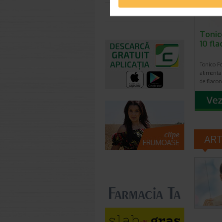
Toate farmaciile
Tonic
10 fl
Tonico Fo
alimenta
de flaco
AR