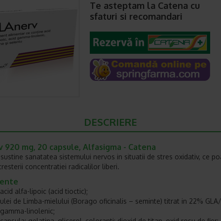
Te asteptam la Catena cu
sfaturi si recomandari
DESCRIERE
v 920 mg, 20 capsule, Alfasigma - Catena
ustine sanatatea sistemului nervos in situatii de stres oxidativ, ce poa
resterii concentratiei radicalilor liberi.
iente
acid alfa-lipoic (acid tioctic);
ulei de Limba-mielului (Borago oficinalis – seminte) titrat in 22% GLA
gamma-linolenic;
capsula: gelatina, glicerol, coloranti: dioxid de titan, oxid rosu de fier;