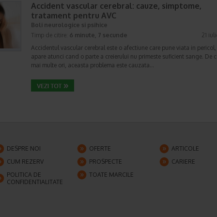
Accident vascular cerebral: cauze, simptome,
tratament pentru AVC
Boli neurologice si psihice
Timp de citire:
6 minute, 7 secunde
21 iul
Accidentul vascular cerebral este o afectiune care pune viata in pericol,
apare atunci cand o parte a creierului nu primeste suficient sange. De c
mai multe ori, aceasta problema este cauzata…
DESPRE NOI
OFERTE
ARTICOLE
CUM REZERV
PROSPECTE
CARIERE
POLITICA DE
TOATE MARCILE
CONFIDENTIALITATE