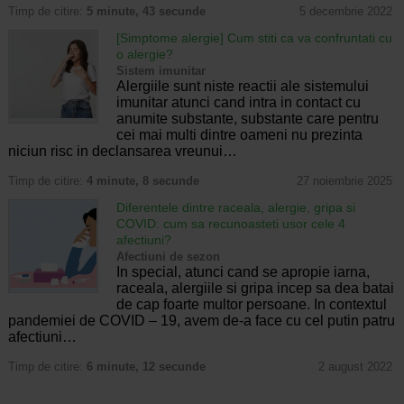
Timp de citire:
5 minute, 43 secunde
5 decembrie 2022
[Simptome alergie] Cum stiti ca va confruntati cu
o alergie?
Sistem imunitar
Alergiile sunt niste reactii ale sistemului
imunitar atunci cand intra in contact cu
anumite substante, substante care pentru
cei mai multi dintre oameni nu prezinta
niciun risc in declansarea vreunui…
Timp de citire:
4 minute, 8 secunde
27 noiembrie 2025
Diferentele dintre raceala, alergie, gripa si
COVID: cum sa recunoasteti usor cele 4
afectiuni?
Afectiuni de sezon
In special, atunci cand se apropie iarna,
raceala, alergiile si gripa incep sa dea batai
de cap foarte multor persoane. In contextul
pandemiei de COVID – 19, avem de-a face cu cel putin patru
afectiuni…
Timp de citire:
6 minute, 12 secunde
2 august 2022