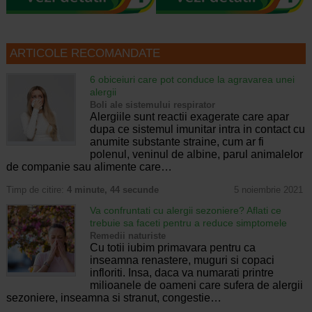
ARTICOLE RECOMANDATE
6 obiceiuri care pot conduce la agravarea unei
alergii
Boli ale sistemului respirator
Alergiile sunt reactii exagerate care apar
dupa ce sistemul imunitar intra in contact cu
anumite substante straine, cum ar fi
polenul, veninul de albine, parul animalelor
de companie sau alimente care…
Timp de citire:
4 minute, 44 secunde
5 noiembrie 2021
Va confruntati cu alergii sezoniere? Aflati ce
trebuie sa faceti pentru a reduce simptomele
Remedii naturiste
Cu totii iubim primavara pentru ca
inseamna renastere, muguri si copaci
infloriti. Insa, daca va numarati printre
milioanele de oameni care sufera de alergii
sezoniere, inseamna si stranut, congestie…