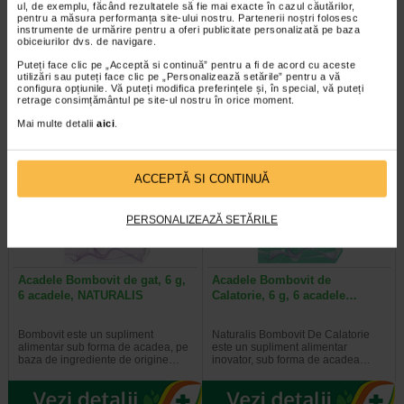
ul, de exemplu, făcând rezultatele să fie mai exacte în cazul căutărilor,
pentru a măsura performanța site-ului nostru. Partenerii noștri folosesc
instrumente de urmărire pentru a oferi publicitate personalizată pe baza
Naturalis Vita-Stelute jeleuri este
Benesio Probiofort Jeleuri are in
obiceiurilor dvs. de navigare.
un supliment alimentar vegan, sub
compozitie Bacillus subtilis si
forma de jeleuri cu aroma…
contine, in proportie de 96%…
Puteți face clic pe „Acceptă si continuă” pentru a fi de acord cu aceste
utilizări sau puteți face clic pe „Personalizează setările” pentru a vă
configura opțiunile. Vă puteți modifica preferințele și, în special, vă puteți
retrage consimțământul pe site-ul nostru în orice moment.
Mai multe detalii
aici
.
Plătești 2, primești 3
Plătești 2, primești 3
ACCEPTĂ SI CONTINUĂ
PERSONALIZEAZĂ SETĂRILE
Acadele Bombovit de gat, 6 g,
Acadele Bombovit de
6 acadele, NATURALIS
Calatorie, 6 g, 6 acadele…
Bombovit este un supliment
Naturalis Bombovit De Calatorie
alimentar sub forma de acadea, pe
este un supliment alimentar
baza de ingrediente de origine…
inovator, sub forma de acadea…