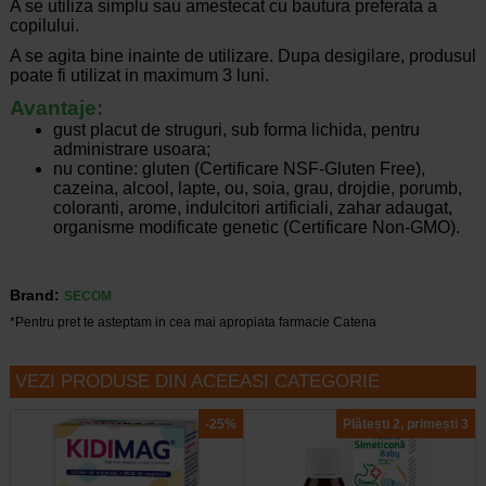
A se utiliza simplu sau amestecat cu bautura preferata a
copilului.
A se agita bine inainte de utilizare. Dupa desigilare, produsul
poate fi utilizat in maximum 3 luni.
Avantaje:
gust placut de struguri, sub forma lichida, pentru
administrare usoara;
nu contine: gluten (Certificare NSF-Gluten Free),
cazeina, alcool, lapte, ou, soia, grau, drojdie, porumb,
coloranti, arome, indulcitori artificiali, zahar adaugat,
organisme modificate genetic (Certificare Non-GMO).
Brand:
SECOM
*Pentru pret te asteptam in cea mai apropiata farmacie Catena
VEZI PRODUSE DIN ACEEASI CATEGORIE
-25%
Plătești 2, primești 3