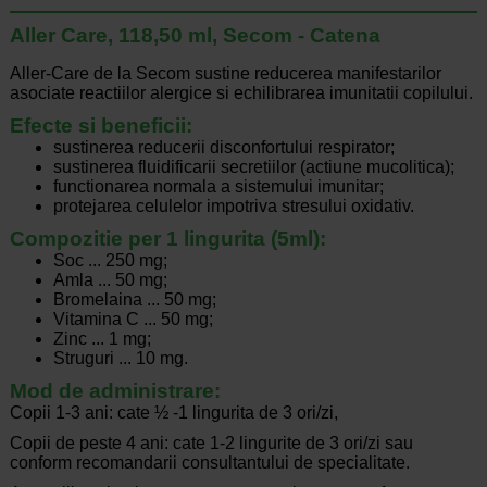
Aller Care, 118,50 ml, Secom - Catena
Aller-Care de la Secom sustine reducerea manifestarilor
asociate reactiilor alergice si echilibrarea imunitatii copilului.
Efecte si beneficii:
sustinerea reducerii disconfortului respirator;
sustinerea fluidificarii secretiilor (actiune mucolitica);
functionarea normala a sistemului imunitar;
protejarea celulelor impotriva stresului oxidativ.
Compozitie per 1 lingurita (5ml):
Soc ... 250 mg;
Amla ... 50 mg;
Bromelaina ... 50 mg;
Vitamina C ... 50 mg;
Zinc ... 1 mg;
Struguri ... 10 mg.
Mod de administrare:
Copii 1-3 ani: cate ½ -1 lingurita de 3 ori/zi,
Copii de peste 4 ani: cate 1-2 lingurite de 3 ori/zi sau
conform recomandarii consultantului de specialitate.