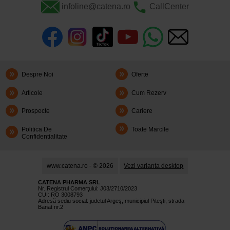
infoline@catena.ro
CallCenter
Despre Noi
Oferte
Articole
Cum Rezerv
Prospecte
Cariere
Politica De
Toate Marcile
Confidentialitate
www.catena.ro - © 2026
Vezi varianta desktop
CATENA PHARMA SRL
Nr. Registrul Comerţului: J03/2710/2023
CUI: RO 3008793
Adresă sediu social: judetul Argeş, municipiul Piteşti, strada
Banat nr.2