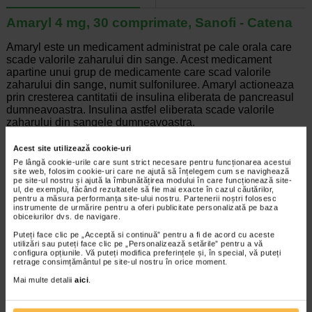
Amaryl 4 mg, 30 comprimate, Sanofi - Catena
Amaryl este un medicament administrat pe cale orala care
scade valorile zaharului din sange. Acest medicament
apartine unui grup de medicamente care scad valorile
zaharului din sange, numit sulfoniluree. Amaryl actioneaza
prin cresterea cantitatii de insulina eliberata de pancreasul
dumneavoastra. Insulina astfel eliberata scade valorile
zaharului din sangele dumneavoastra.
Acest site utilizează cookie-uri
Pe lângă cookie-urile care sunt strict necesare pentru funcționarea acestui
site web, folosim cookie-uri care ne ajută să înțelegem cum se navighează
Producator:
SANOFI
pe site-ul nostru și ajută la îmbunătățirea modului în care funcționează site-
ul, de exemplu, făcând rezultatele să fie mai exacte în cazul căutărilor,
*Pentru pret te asteptam in cea mai apropiata farmacie Catena
pentru a măsura performanța site-ului nostru. Partenerii noștri folosesc
instrumente de urmărire pentru a oferi publicitate personalizată pe baza
ARTICOLE RECOMANDATE
obiceiurilor dvs. de navigare.
Puteți face clic pe „Acceptă si continuă” pentru a fi de acord cu aceste
Totul despre insulina: roluri, functii si importanta
utilizări sau puteți face clic pe „Personalizează setările” pentru a vă
configura opțiunile. Vă puteți modifica preferințele și, în special, vă puteți
Boli cronice
retrage consimțământul pe site-ul nostru în orice moment.
Insulina este un hormon polipeptidic
esential in mentinerea echilibrului
Mai multe detalii
aici
.
metabolic, cu un foarte important rol in
reglarea nivelului de glucoza (glicemiei) din