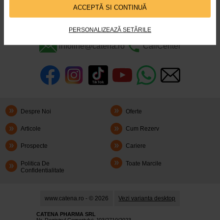
sange. Este produsa de celulele β ale…
ACCEPTĂ SI CONTINUĂ
Timp de citire:
6 minute, 6 secunde
27 martie 2025
PERSONALIZEAZĂ SETĂRILE
infoline@catena.ro
CallCenter
Despre Noi
Oferte
Articole
Cum Rezerv
Prospecte
Cariere
Politica De
Toate Marcile
Confidentialitate
www.catena.ro - © 2026
Vezi varianta desktop
CATENA PHARMA SRL