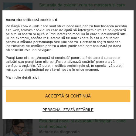
Saturatia de oxigen: cum se masoara si care
sunt valorile normale la adulti si copii
Metode de diagnostic
Acest site utilizează cookie-uri
Timp de citire:
3 minute, 39 secunde
Pe lângă cookie-urile care sunt strict necesare pentru funcționarea acestui
26 ianuarie 2023
site web, folosim cookie-uri care ne ajută să înțelegem cum se navighează
Saturatia de oxigen este stabilita atunci
pe site-ul nostru și ajută la îmbunătățirea modului în care funcționează site-
ul, de exemplu, făcând rezultatele să fie mai exacte în cazul căutărilor,
cand se masoara oxigenul din sange (oxigenul circulant), iar
pentru a măsura performanța site-ului nostru. Partenerii noștri folosesc
pentru ca organismul sa functioneze corect, acesta trebuie
instrumente de urmărire pentru a oferi publicitate personalizată pe baza
obiceiurilor dvs. de navigare.
sa se incadreze intre anumite valori (exprimate…
Puteți face clic pe „Acceptă si continuă” pentru a fi de acord cu aceste
utilizări sau puteți face clic pe „Personalizează setările” pentru a vă
Fertilizare in vitro (FIV) – etape, recomandari,
configura opțiunile. Vă puteți modifica preferințele și, în special, vă puteți
temeri si riscuri
retrage consimțământul pe site-ul nostru în orice moment.
Sarcina
Mai multe detalii
aici
.
Timp de citire:
6 minute, 43 secunde
16 ianuarie 2023
Fertilizarea in vitro sau, pe scurt, FIV, este o
ACCEPTĂ SI CONTINUĂ
procedura de reproducere umana asistata si una dintre
tehnicile ce vin in ajutorul cuplurilor care se confrunta cu
infertilitatea. Fertilizarea in vitro…
PERSONALIZEAZĂ SETĂRILE
Exsudatul nazal si exsudatul faringian – cand
sunt necesare
Metode de diagnostic