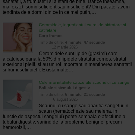
sanatatii, a frumusetii si a starii de bine. Dar ce inseamna,
mai exact, somn suficient sau insuficient? Din pacate, avem
tendinta de a dormi din ce in ce mai putin,…
Ceramidele, ingredientul cu rol de hidratare si
catifelare
Corp frumos
Timp de citire:
4 minute, 47 secunde
12 martie 2026
Ceramidele sunt lipide (grasimi) care
alcatuiesc pana la 50% din lipidele stratului cornos, stratul
exterior al pielii, si au un rol important in mentinerea sanatatii
si frumusetii pielii. Exista multe…
Cele mai intalnite cauze ale scaunului cu sange
Boli ale sistemului digestiv
Timp de citire:
6 minute, 21 secunde
6 august 2026
Scaunul cu sange sau aparitia sangelui in
scaun (hematochezie sau melena, in
functie de aspectul sangelui) poate semnala o afectiune a
tubului digestiv, variind de la probleme benigne, precum
hemoroizii,…