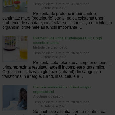
Timp de citire:
3 minute, 41 secunde
23 februarie 2023
Prezenta de proteine in urina intr-o
cantintate mare (proteinurie) poate indica existenta unor
probleme de sanatate, cu afectarea, in special, a rinichilor. In
organism, proteinele au functii importante,…
Examenul de urina si intelegerea lui: Corpi
cetonici in urina
Metode de diagnostic
Timp de citire:
3 minute, 56 secunde
22 februarie 2023
Prezenta cetonelor sau a corpilor cetonici in
urina reprezinta rezultatul arderii incomplete a grasimilor.
Organismul utilizeaza glucoza (zaharul) din sange si o
transforma in energie. Cand, insa, celulele…
Efectele somnului insuficient asupra
organismului
Afectiuni de sezon
Timp de citire:
3 minute, 50 secunde
16 februarie 2023
Somnul este esential pentru mentinerea