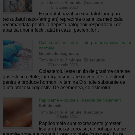
Timp de citire:
4 minute, 2 secunde
9 ianuarie 2023
Exsudatul nazal si exsudatul faringian
(exsudatul nazo-faringian) reprezinta o analiza medicala
recomandata pentru a depista patogenii responsabili de
aparitia unor infectii, atat in cazul pacientilor…
Colesterol seric total – interpretare analiza, valori
normale
Metode de diagnostic
Timp de citire:
3 minute, 52 secunde
25 februarie 2023
Colesterolul este un tip de grasime care se
gaseste in celule, iar organismul are nevoie de colesterol
pentru a produce hormoni, vitamina D si alte substante ce
ajuta procesul digestiv. De asemenea, colesterolul…
Papiloame – cauze si metode de tratament
Boli de piele
Timp de citire:
4 minute, 8 secunde
7 iunie 2024
Papiloamele sunt excrescente (cresteri
tisulare) necanceroase, ce pot aparea pe
anumite zone ale corpului, precum piele (cutanate), buze,