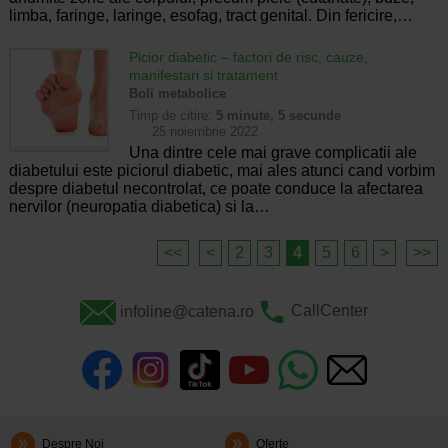
limba, faringe, laringe, esofag, tract genital. Din fericire,…
Picior diabetic – factori de risc, cauze,
manifestari si tratament
Boli metabolice
Timp de citire:
5 minute, 5 secunde
25 noiembrie 2022
Una dintre cele mai grave complicatii ale
diabetului este piciorul diabetic, mai ales atunci cand vorbim
despre diabetul necontrolat, ce poate conduce la afectarea
nervilor (neuropatia diabetica) si la…
<<
<
2
3
4
5
6
>
>>
infoline@catena.ro
CallCenter
Despre Noi
Oferte