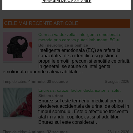
PERSONALIZEAZĂ SETĂRILE
CELE MAI RECENTE ARTICOLE
Cum sa va dezvoltati inteligenta emotionala:
metode prin care va puteti imbunatati EQ-ul
Boli neurologice si psihice
Inteligenta emotionala (EQ) se refera la
capacitatea de a identifica si gestiona
propriile emotii, precum si emotiile celorlalti.
In general, se spune ca inteligenta
emotionala cuprinde cateva abilitati:…
Timp de citire:
4 minute, 39 secunde
6 august 2026
Enurezis: cauze, factori declansatori si solutii
Sistem urinar
Enurezisul este termenul medical pentru
pierderea accidentala de urina, de obicei in
timpul somnului. Este o afectiune frecventa
atat in randul copiilor, cat si al adultilor.
Enurezisul este considerat…
Timp de citire:
4 minute, 32 secunde
28 iulie 2026