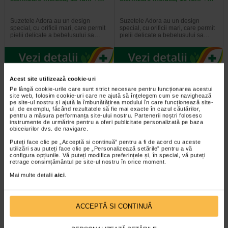
Suzetele Adora au un design
Suzetele Adora au un design
special, cu orificii mari, care permit
special, cu orificii mari, care permit
pielii delicate a bebelusului sa…
pielii delicate a bebelusului sa…
Acest site utilizează cookie-uri
2 + Bavetă silicon
-35%
Pe lângă cookie-urile care sunt strict necesare pentru funcționarea acestui
site web, folosim cookie-uri care ne ajută să înțelegem cum se navighează
pe site-ul nostru și ajută la îmbunătățirea modului în care funcționează site-
ul, de exemplu, făcând rezultatele să fie mai exacte în cazul căutărilor,
pentru a măsura performanța site-ului nostru. Partenerii noștri folosesc
instrumente de urmărire pentru a oferi publicitate personalizată pe baza
obiceiurilor dvs. de navigare.
Puteți face clic pe „Acceptă si continuă” pentru a fi de acord cu aceste
utilizări sau puteți face clic pe „Personalizează setările” pentru a vă
configura opțiunile. Vă puteți modifica preferințele și, în special, vă puteți
Tetina anticolici cu flux rapid 6
Adora Biberon cu gat larg si
retrage consimțământul pe site-ul nostru în orice moment.
luni+, 2 bucati, ADORA
tetina anticolici, 3-6 luni, 260…
Mai multe detalii
aici
.
Tetinele Adora au flux adaptat in
Gatul larg al biberonului Adora
functie de etapa de dezvoltare a
permite umplerea usoara a
micutului tau. Forma tetinei este…
acestuia, iar tetina cu valva…
ACCEPTĂ SI CONTINUĂ