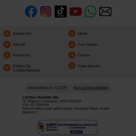
Despre Noi
Oferte
Articole
Cum Rezerv
Prospecte
Cariere
Politica De
Toate Marcile
Confidentialitate
www.catena.ro - © 2026
Vezi varianta desktop
CATENA PHARMA SRL
Nr. Registrul Comerţului: J03/2710/2023
CUI: RO 3008793
Adresă sediu social: judetul Argeş, municipiul Piteşti, strada
Banat nr.2