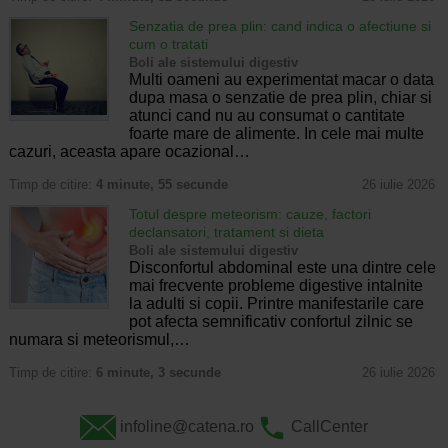
Senzatia de prea plin: cand indica o afectiune si
cum o tratati
Boli ale sistemului digestiv
Multi oameni au experimentat macar o data
dupa masa o senzatie de prea plin, chiar si
atunci cand nu au consumat o cantitate
foarte mare de alimente. In cele mai multe
cazuri, aceasta apare ocazional…
Timp de citire:
4 minute, 55 secunde
26 iulie 2026
Totul despre meteorism: cauze, factori
declansatori, tratament si dieta
Boli ale sistemului digestiv
Disconfortul abdominal este una dintre cele
mai frecvente probleme digestive intalnite
la adulti si copii. Printre manifestarile care
pot afecta semnificativ confortul zilnic se
numara si meteorismul,…
Timp de citire:
6 minute, 3 secunde
26 iulie 2026
infoline@catena.ro
CallCenter